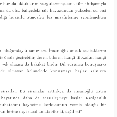
ır burada olduklarını vurgularmışçasına tüm ihtişamıyla
şılama da olsa bahçedeki süs havuzundan yükselen su sesi
iği huzurlu atmosferi biz misafirlerine sergilemekten
m oluğundaydı sanırsam. İnsanoğlu ancak sustuklarını
e bir ömür geçirebilir, desem bilmem hangi filozofun hangi
z yek olmasa da hakikat birdir. Dil susunca konuşmaya
de olmayan kelimelerle konuşmaya başlar. Yalnızca
e susarlar. Bu susmalar arttırkça da insanoğlu zaten
ayatında daha da sessizleşmeye başlar. Kırılganlık
, muhatabını kaybetme korkusunun vermiş olduğu bir
n birine neyi nasıl anlatabilir ki, değil mi?