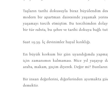
Taşların tarihi dokusuyla biraz büyülendim des
modern bir apartman dairesinde yaşamak yerine 
yaşamayı tercih etmiştim. Bu tercihimden dola
bir tür rabıta, bu şehre ve tarihi dokuya bağlı tut
Saat 19.39. İç devinimler hayal kırıklığı.
En büyük korkum bir gün uyandığımda yapmayı ç
için zamanımın kalmaması. Nice yıl yaşayıp da
araba, makam, geçim diyerek. Değer mi? Bunların 
Bir insan değerlerini, diğerlerinden ayırmakta gü
demektir.