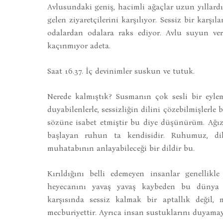
Avlusundaki geniş, hacimli ağaçlar uzun yıllard
gelen ziyaretçilerini karşılıyor. Sessiz bir kar
odalardan odalara raks ediyor. Avlu suyun verd
kaçınmıyor adeta.
Saat 16.37. İç devinimler suskun ve tutuk.
Nerede kalmıştık? Susmanın çok sesli bir eyle
duyabilenlerle, sessizliğin dilini çözebilmişlerl
sözüne isabet etmiştir bu diye düşünürüm. Ağı
başlayan ruhun ta kendisidir. Ruhumuz, dil
muhatabının anlayabileceği bir dildir bu.
Kırıldığını belli edemeyen insanlar genellikl
heyecanını yavaş yavaş kaybeden bu dünya h
karşısında sessiz kalmak bir aptallık değil
mecburiyettir. Ayrıca insan sustuklarını duyamaya