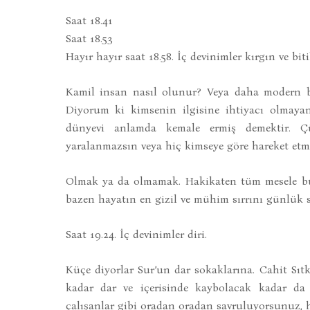
Saat 18.41
Saat 18.53
Hayır hayır saat 18.58. İç devinimler kırgın ve biti
Kamil insan nasıl olunur? Veya daha modern b
Diyorum ki kimsenin ilgisine ihtiyacı olmayan
dünyevi anlamda kemale ermiş demektir. 
yaralanmazsın veya hiç kimseye göre hareket et
Olmak ya da olmamak. Hakikaten tüm mesele bu
bazen hayatın en gizil ve mühim sırrını günlük sır
Saat 19.24. İç devinimler diri.
Küçe diyorlar Sur’un dar sokaklarına. Cahit Sıtk
kadar dar ve içerisinde kaybolacak kadar da 
çalışanlar gibi oradan oradan savruluyorsunuz, h