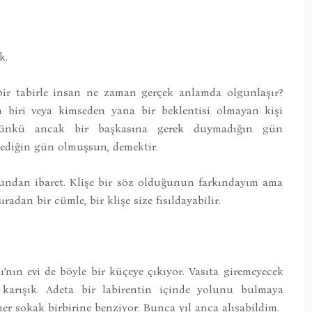
k.
ir tabirle insan ne zaman gerçek anlamda olgunlaşır?
 biri veya kimseden yana bir beklentisi olmayan kişi
Çünkü ancak bir başkasına gerek duymadığın gün
mediğin gün olmuşsun, demektir.
ndan ibaret. Klişe bir söz olduğunun farkındayım ama
adan bir cümle, bir klişe size fısıldayabilir.
ı’nın evi de böyle bir küçeye çıkıyor. Vasıta giremeyecek
karışık. Adeta bir labirentin içinde yolunu bulmaya
er sokak birbirine benziyor. Bunca yıl anca alışabildim.