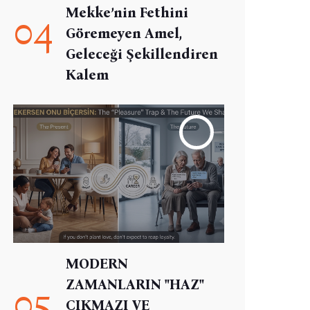
Mekke’nin Fethini
04
Göremeyen Amel,
Geleceği Şekillendiren
Kalem
MODERN
ZAMANLARIN "HAZ"
05
ÇIKMAZI VE