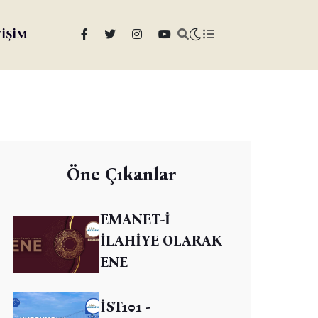
TİŞİM
Öne Çıkanlar
EMANET-İ
İLAHİYE OLARAK
ENE
İST101 -