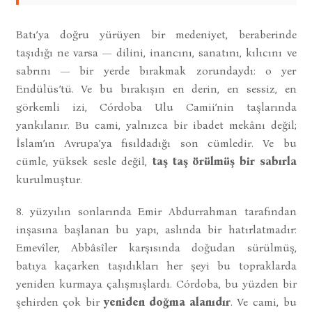
Batı’ya doğru yürüyen bir medeniyet, beraberinde
taşıdığı ne varsa — dilini, inancını, sanatını, kılıcını ve
sabrını — bir yerde bırakmak zorundaydı: o yer
Endülüs’tü. Ve bu bırakışın en derin, en sessiz, en
görkemli izi, Córdoba Ulu Camii’nin taşlarında
yankılanır. Bu cami, yalnızca bir ibadet mekânı değil;
İslam’ın Avrupa’ya fısıldadığı son cümledir. Ve bu
cümle, yüksek sesle değil,
taş taş örülmüş bir sabırla
kurulmuştur.
8. yüzyılın sonlarında Emir Abdurrahman tarafından
inşasına başlanan bu yapı, aslında bir hatırlatmadır:
Emevîler, Abbâsîler karşısında doğudan sürülmüş,
batıya kaçarken taşıdıkları her şeyi bu topraklarda
yeniden kurmaya çalışmışlardı. Córdoba, bu yüzden bir
şehirden çok bir
yeniden doğma alanıdır
. Ve cami, bu