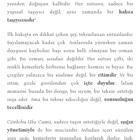
yeniden doğuşun kalbidir. Her sütunu, sadece bir
yapısal taşıyıcı değil; aynı zamanda bir
hafıza
1
taşıyıcısıdır
.
İlk bakışta en dikkat çeken şey, tekrarlanan sütunlardır.
Sayılamayacak kadar çok. Aralarında yürürken zaman
duygusu kaybolur; başı sonu belli olmayan bir orman
gibi. Bu orman, sıradan değildir. Her sütun çifti, iki
renkli kemerlerle birbirine bağlanır: kırmızı ve beyaz. Bu
çizgiler yalnızca bir süsleme değil, bir
ritimdir
. Ve bu
ritim, gözle görülenden çok
içte duyulur
. İslam
mimarisi burada bir denge, bir uyum, bir tekrar estetiği
inşa eder. Ama bu tekrar sıkıcılığın değil,
sonsuzluğun
tecellisidir
.
Córdoba Ulu Camii, sadece taşın estetiğiyle değil,
ışığın
yönetimiyle
de bir mucizedir. Avludan içeri süzülen
gün ışığı, kemerlerin arasından kırılarak ilerler. Işık,