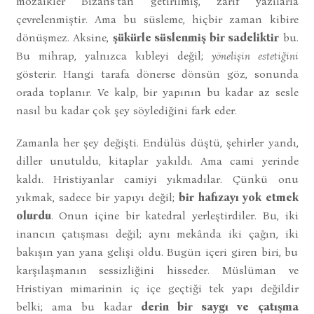
mozaikler Bizans’tan getirilmiş, zarif yazılarla
çevrelenmiştir. Ama bu süsleme, hiçbir zaman kibire
dönüşmez. Aksine,
şükürle süslenmiş bir sadeliktir
bu.
Bu mihrap, yalnızca kıbleyi değil;
yönelişin estetiğini
gösterir. Hangi tarafa dönerse dönsün göz, sonunda
orada toplanır. Ve kalp, bir yapının bu kadar az sesle
nasıl bu kadar çok şey söylediğini fark eder.
Zamanla her şey değişti. Endülüs düştü, şehirler yandı,
diller unutuldu, kitaplar yakıldı. Ama cami yerinde
kaldı. Hristiyanlar camiyi yıkmadılar. Çünkü onu
yıkmak, sadece bir yapıyı değil;
bir hafızayı yok etmek
olurdu
. Onun içine bir katedral yerleştirdiler. Bu, iki
inancın çatışması değil; aynı mekânda iki çağın, iki
bakışın yan yana gelişi oldu. Bugün içeri giren biri, bu
karşılaşmanın sessizliğini hisseder. Müslüman ve
Hristiyan mimarinin iç içe geçtiği tek yapı değildir
belki; ama bu kadar
derin bir saygı ve çatışma