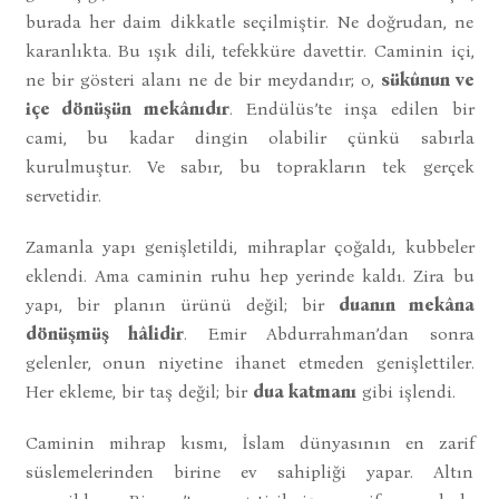
burada her daim dikkatle seçilmiştir. Ne doğrudan, ne
karanlıkta. Bu ışık dili, tefekküre davettir. Caminin içi,
ne bir gösteri alanı ne de bir meydandır; o,
sükûnun ve
içe dönüşün mekânıdır
. Endülüs’te inşa edilen bir
cami, bu kadar dingin olabilir çünkü sabırla
kurulmuştur. Ve sabır, bu toprakların tek gerçek
servetidir.
Zamanla yapı genişletildi, mihraplar çoğaldı, kubbeler
eklendi. Ama caminin ruhu hep yerinde kaldı. Zira bu
yapı, bir planın ürünü değil; bir
duanın mekâna
dönüşmüş hâlidir
. Emir Abdurrahman’dan sonra
gelenler, onun niyetine ihanet etmeden genişlettiler.
Her ekleme, bir taş değil; bir
dua katmanı
gibi işlendi.
Caminin mihrap kısmı, İslam dünyasının en zarif
süslemelerinden birine ev sahipliği yapar. Altın