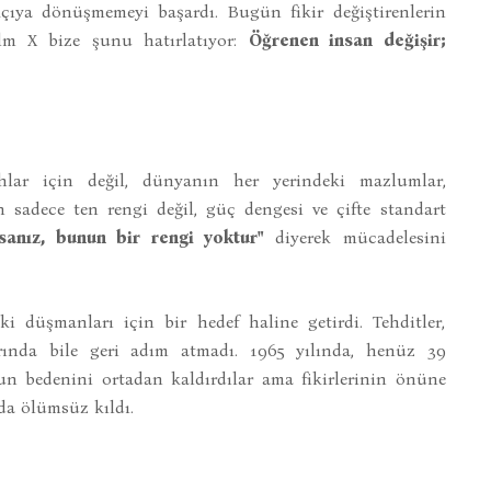
rkçıya dönüşmemeyi başardı. Bugün fikir değiştirenlerin
colm X bize şunu hatırlatıyor:
Öğrenen insan değişir;
hlar için değil, dünyanın her yerindeki mazlumlar,
n sadece ten rengi değil, güç dengesi ve çifte standart
sanız, bunun bir rengi yoktur"
diyerek mücadelesini
 düşmanları için bir hedef haline getirdi. Tehditler,
rında bile geri adım atmadı. 1965 yılında, henüz 39
nun bedenini ortadan kaldırdılar ama fikirlerinin önüne
da ölümsüz kıldı.