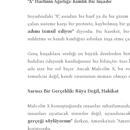
"X" Harfinin Ağırlığı: Kimlik Bir İnşadır
Soyadındaki "X", sıradan bir harf ya da bir gizem
çalan sisteme karşı bir protesto, kaybolmuş bir 
adımı temsil ediyor"
diyordu. Bu hareket, bir 
reddetme ve kendi kimliğini sıfırdan inşa etme ça
Genç kuşaklara verdiği en büyük derslerden biri 
bedelini ödeyerek kurduğunuz bir bilinçtir. Siz
aile size bir rol biçer. Ancak Malcolm X, bu rol
temsilcisi değil, kendi onurunun mimarı olmayı s
Sarsıcı Bir Gerçeklik: Rüya Değil, Hakikat
Malcolm X konuştuğunda insanlar rahatlamazdı; 
insanları uyutacak ninniler değil, uyandıraca
gerçeği söylüyorum"
derken, Amerika’nın "Ameri
koyuyordu.