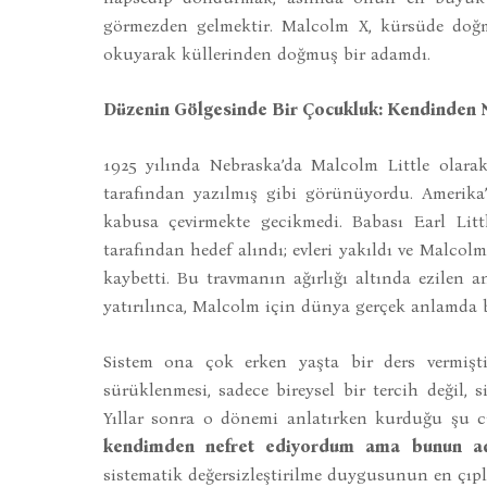
görmezden gelmektir. Malcolm X, kürsüde doğm
okuyarak küllerinden doğmuş bir adamdı.
Düzenin Gölgesinde Bir Çocukluk: Kendinden 
1925 yılında Nebraska’da Malcolm Little olarak
tarafından yazılmış gibi görünüyordu. Amerik
kabusa çevirmekte gecikmedi. Babası Earl Litt
tarafından hedef alındı; evleri yakıldı ve Malco
kaybetti. Bu travmanın ağırlığı altında ezilen an
yatırılınca, Malcolm için dünya gerçek anlamda bir
Sistem ona çok erken yaşta bir ders vermişt
sürüklenmesi, sadece bireysel bir tercih değil,
Yıllar sonra o dönemi anlatırken kurduğu şu cü
kendimden nefret ediyordum ama bunun ad
sistematik değersizleştirilme duygusunun en çıp