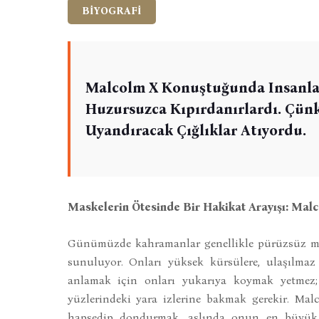
BİYOGRAFİ
Malcolm X Konuştuğunda Insanlar
Huzursuzca Kıpırdanırlardı. Çünkü
Uyandıracak Çığlıklar Atıyordu.
Maskelerin Ötesinde Bir Hakikat Arayışı: Ma
Günümüzde kahramanlar genellikle pürüzsüz merm
sunuluyor. Onları yüksek kürsülere, ulaşılmaz 
anlamak için onları yukarıya koymak yetmez; 
yüzlerindeki yara izlerine bakmak gerekir. Mal
hapsedip dondurmak, aslında onun en büyük 