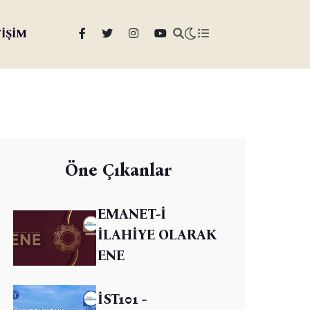
TİŞİM
Öne Çıkanlar
EMANET-İ
İLAHİYE OLARAK
ENE
İST101 -