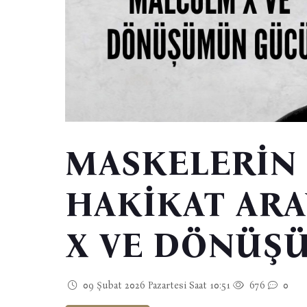
MASKELERİN 
HAKİKAT ARA
X VE DÖNÜŞ
09 Şubat 2026 Pazartesi Saat 10:51
676
0