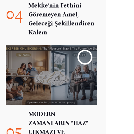
Mekke’nin Fethini
04
Göremeyen Amel,
Geleceği Şekillendiren
Kalem
MODERN
ZAMANLARIN "HAZ"
05
ÇIKMAZI VE