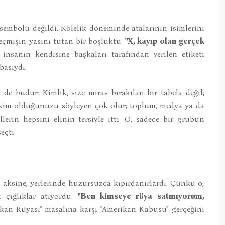
 sembolü değildi. Kölelik döneminde atalarının isimlerini
geçmişin yasını tutan bir boşluktu.
"X, kayıp olan gerçek
insanın kendisine başkaları tarafından verilen etiketi
basıydı.
de budur: Kimlik, size miras bırakılan bir tabela değil;
e kim olduğunuzu söyleyen çok olur; toplum, medya ya da
lerin hepsini elinin tersiyle itti. O, sadece bir grubun
eçti.
aksine, yerlerinde huzursuzca kıpırdanırlardı. Çünkü o,
k çığlıklar atıyordu.
"Ben kimseye rüya satmıyorum,
kan Rüyası" masalına karşı "Amerikan Kabusu" gerçeğini