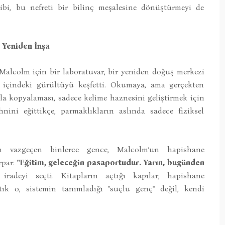
bi, bu nefreti bir bilinç meşalesine dönüştürmeyi de
 Yeniden İnşa
Malcolm için bir laboratuvar, bir yeniden doğuş merkezi
i içindeki gürültüyü keşfetti. Okumaya, ama gerçekten
la kopyalaması, sadece kelime haznesini geliştirmek için
nini eğittikçe, parmaklıkların aslında sadece fiziksel
n vazgeçen binlerce gence, Malcolm’un hapishane
rpar:
"Eğitim, geleceğin pasaportudur. Yarın, bugünden
radeyi seçti. Kitapların açtığı kapılar, hapishane
ık o, sistemin tanımladığı "suçlu genç" değil, kendi