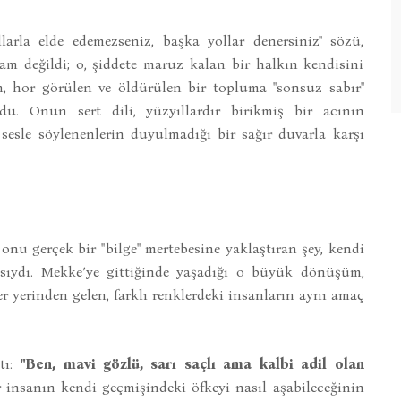
arla elde edemezseniz, başka yollar denersiniz" sözü,
adam değildi; o, şiddete maruz kalan bir halkın kendisini
en, hor görülen ve öldürülen bir topluma "sonsuz sabır"
du. Onun sert dili, yüzyıllardır birikmiş bir acının
sesle söylenenlerin duyulmadığı bir sağır duvarla karşı
 onu gerçek bir "bilge" mertebesine yaklaştıran şey, kendi
asıydı. Mekke’ye gittiğinde yaşadığı o büyük dönüşüm,
r yerinden gelen, farklı renklerdeki insanların aynı amaç
ktı:
"Ben, mavi gözlü, sarı saçlı ama kalbi adil olan
 insanın kendi geçmişindeki öfkeyi nasıl aşabileceğinin