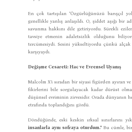
En çok tartışılan "Özgürlüğünüzü barışçıl yoll
genellikle yanlış anlaşıldı. O, şiddet aşığı bir 
savunma hakkını dile getiriyordu. Sürekli ezil
tavsiye etmenin adaletsizlik olduğunu biliyor
tercümesiydi. Sesini yükseltiyordu çünkü alçak 
karşıyaydı.
Değişme Cesareti: Hac ve Evrensel Uyanış
Malcolm X’i sıradan bir siyasi figürden ayıran ve
fikirlerini bile sorgulayacak kadar dürüst olm
düşünsel evriminin zirvesidir. Orada dünyanın he
etrafında toplandığını gördü.
Döndüğünde, eski keskin ırksal sınırlarını yı
insanlarla aynı sofraya oturdum."
Bu cümle, bir