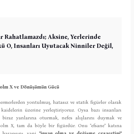
 Rahatlamazdı; Aksine, Yerlerinde
 O, Insanları Uyutacak Ninniler Değil,
lcolm X ve Dönüşümün Gücü
erlerden yontulmuş, hatasız ve statik figürler olarak
kaidelerin üzerine yerleştiriyoruz. Oysa bazı insanları
biraz yanlarına oturmak, nefes alışlarını duymak ve
colm X, tam da böyle bir figürdür. Onu "efsane" katına
başarısını, yani
"insan olma ve değişme cesaretini"