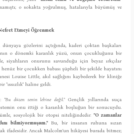
amıştı; o sokakta yoğrulmuş, hatalarıyla büyümüş ve
Nefret Etmeyi Öğrenmek
 dünyaya gözlerini açtığında, kaderi çoktan başkaları
a’nın o dönemki karanlık yüzü, onun çocukluğunu bir
le, siyahların onurunu savunduğu için beyaz ırkçılar
lm henüz bir çocukken babası şüpheli bir şekilde hayatını
nesi Louise Little, akıl sağlığını kaybederek bir kliniğe
 "ıssızlık" haline geldi.
i:
"Bu düzen senin lehine değil."
Gençlik yıllarında suça
 sistemin onu ittiği o karanlık boşluğun bir sonucuydu.
mle, sosyolojik bir otopsi niteliğindedir:
"O zamanlar
ını bilmiyormuşum."
Bu, bir insanın ruhuna sızan
lak ifadesidir. Ancak Malcolm’un hikâyesi burada bitmez;