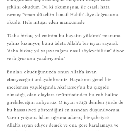
şeklini okudum. İyi ki okumuşum, üç esaslı hata
varmış: "Aman düzeltin İsmail Habib" diye doğrusunu
okudu. Hele intişar eden manzumede
"Daha birkaç yıl eminim bu hayatın yükünü" mısraına
yalnız kızmıyor, bunu âdeta Allah'a bir isyan sayarak
"daha birkaç yıl yaşayacağımı nasıl söyleyebilirim" diyor
ve doğrusunu yazdırıyordu."
Bunları okuduğunuzda onun Allah'a isyan
etmeyeceğini anlayabilirsiniz. Hayatının genel bir
incelemesi yapıldığında Akif Ersoy'un bu çizgide
olmadığı, olan olaylara üzüntüsünden bu ruh haline
girebileceğini anlıyoruz. O isyan ettiği denilen şiirde de
bu hassasiyeti gösterdiğini en azından düşünüyorum.
Varını yoğunu İslam uğruna adamış bir şahsiyeti,
Allah'a isyan ediyor demek ve ona göre karalamaya ve