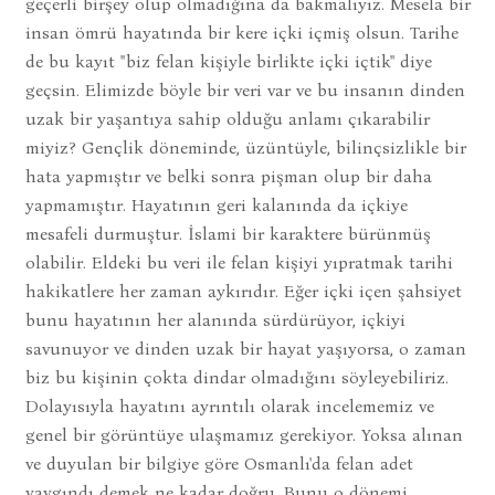
geçerli birşey olup olmadığına da bakmalıyız. Mesela bir
insan ömrü hayatında bir kere içki içmiş olsun. Tarihe
de bu kayıt "biz felan kişiyle birlikte içki içtik" diye
geçsin. Elimizde böyle bir veri var ve bu insanın dinden
uzak bir yaşantıya sahip olduğu anlamı çıkarabilir
miyiz? Gençlik döneminde, üzüntüyle, bilinçsizlikle bir
hata yapmıştır ve belki sonra pişman olup bir daha
yapmamıştır. Hayatının geri kalanında da içkiye
mesafeli durmuştur. İslami bir karaktere bürünmüş
olabilir. Eldeki bu veri ile felan kişiyi yıpratmak tarihi
hakikatlere her zaman aykırıdır. Eğer içki içen şahsiyet
bunu hayatının her alanında sürdürüyor, içkiyi
savunuyor ve dinden uzak bir hayat yaşıyorsa, o zaman
biz bu kişinin çokta dindar olmadığını söyleyebiliriz.
Dolayısıyla hayatını ayrıntılı olarak incelememiz ve
genel bir görüntüye ulaşmamız gerekiyor. Yoksa alınan
ve duyulan bir bilgiye göre Osmanlı'da felan adet
yaygındı demek ne kadar doğru. Bunu o dönemi