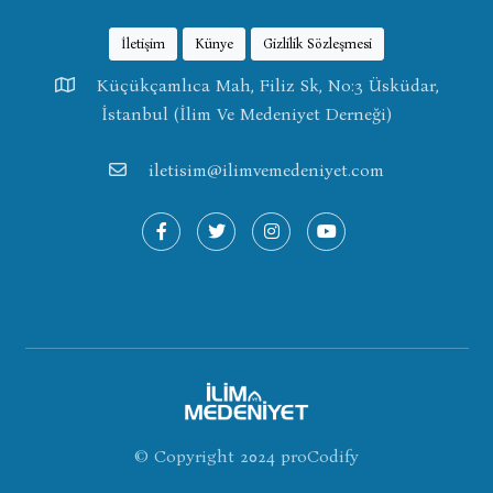
İletişim
Künye
Gizlilik Sözleşmesi
Küçükçamlıca Mah, Filiz Sk, No:3 Üsküdar,
İstanbul (İlim Ve Medeniyet Derneği)
iletisim@ilimvemedeniyet.com
© Copyright 2024
proCodify