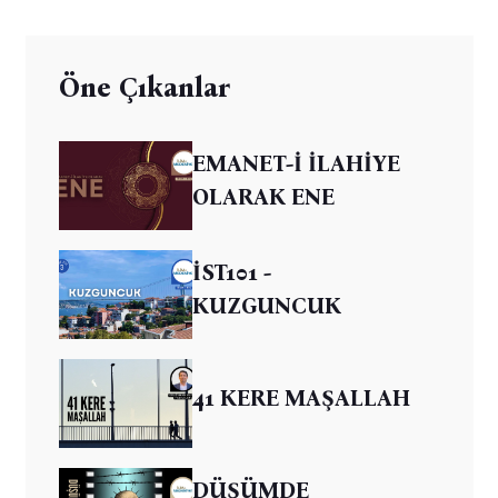
Öne Çıkanlar
EMANET-İ İLAHİYE
OLARAK ENE
İST101 -
KUZGUNCUK
41 KERE MAŞALLAH
DÜŞÜMDE