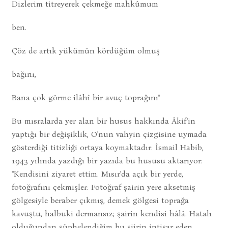
Dizlerim titreyerek çekmeğe mahkûmum
ben.
Çöz de artık yükümün kördüğüm olmuş
bağını,
Bana çok görme ilâhî bir avuç toprağını"
Bu mısralarda yer alan bir husus hakkında Âkif'in
yaptığı bir değişiklik, O'nun vahyin çizgisine uymada
gösterdiği titizliği ortaya koymaktadır. İsmail Habib,
1943 yılında yazdığı bir yazıda bu hususu aktarıyor:
"Kendisini ziyaret ettim. Mısır'da açık bir yerde,
fotoğrafını çekmişler. Fotoğraf şairin yere aksetmiş
gölgesiyle beraber çıkmış, demek gölgesi toprağa
kavuştu, halbuki dermansız; şairin kendisi hâlâ. Hatalı
olduğundan şüphelendiğim bu şiirin intişar eden