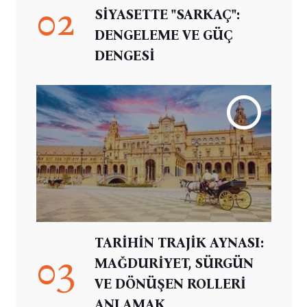
02
SİYASETTE "SARKAÇ":
DENGELEME VE GÜÇ
DENGESİ
TARİHİN TRAJİK AYNASI:
03
MAĞDURİYET, SÜRGÜN
VE DÖNÜŞEN ROLLERİ
ANLAMAK