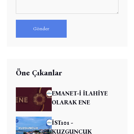
Gönder
Öne Çıkanlar
EMANET-İ İLAHİYE
OLARAK ENE
İST101 -
KUZGUNCUK