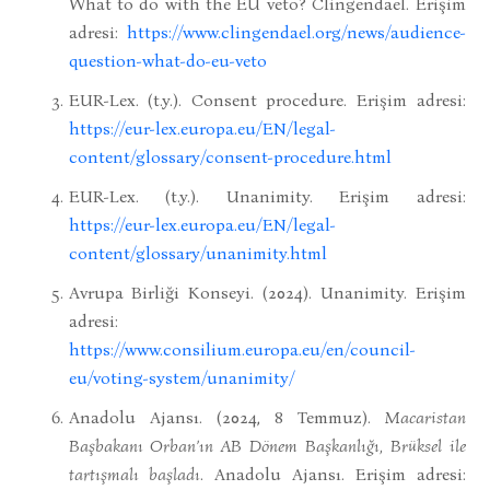
What to do with the EU veto? Clingendael. Erişim
adresi:
https://www.clingendael.org/news/audience-
question-what-do-eu-veto
EUR-Lex. (t.y.). Consent procedure. Erişim adresi:
https://eur-lex.europa.eu/EN/legal-
content/glossary/consent-procedure.html
EUR-Lex. (t.y.). Unanimity. Erişim adresi:
https://eur-lex.europa.eu/EN/legal-
content/glossary/unanimity.html
Avrupa Birliği Konseyi. (2024). Unanimity. Erişim
adresi:
https://www.consilium.europa.eu/en/council-
eu/voting-system/unanimity/
Anadolu Ajansı. (2024, 8 Temmuz).
Macaristan
Başbakanı Orban’ın AB Dönem Başkanlığı, Brüksel ile
tartışmalı başladı
. Anadolu Ajansı. Erişim adresi: