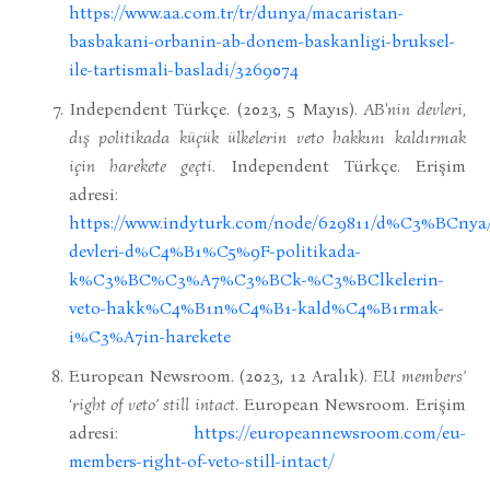
https://www.aa.com.tr/tr/dunya/macaristan-
basbakani-orbanin-ab-donem-baskanligi-bruksel-
ile-tartismali-basladi/3269074
Independent Türkçe. (2023, 5 Mayıs).
AB'nin devleri,
dış politikada küçük ülkelerin veto hakkını kaldırmak
için harekete geçti
. Independent Türkçe. Erişim
adresi:
https://www.indyturk.com/node/629811/d%C3%BCnya
devleri-d%C4%B1%C5%9F-politikada-
k%C3%BC%C3%A7%C3%BCk-%C3%BClkelerin-
veto-hakk%C4%B1n%C4%B1-kald%C4%B1rmak-
i%C3%A7in-harekete
European Newsroom. (2023, 12 Aralık).
EU members’
‘right of veto’ still intact
. European Newsroom. Erişim
adresi:
https://europeannewsroom.com/eu-
members-right-of-veto-still-intact/