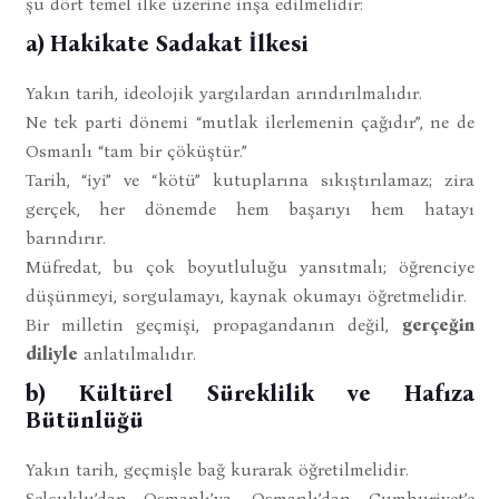
şu dört temel ilke üzerine inşa edilmelidir:
a) Hakikate Sadakat İlkesi
Yakın tarih, ideolojik yargılardan arındırılmalıdır.
Ne tek parti dönemi “mutlak ilerlemenin çağıdır”, ne de
Osmanlı “tam bir çöküştür.”
Tarih, “iyi” ve “kötü” kutuplarına sıkıştırılamaz; zira
gerçek, her dönemde hem başarıyı hem hatayı
barındırır.
Müfredat, bu çok boyutluluğu yansıtmalı; öğrenciye
düşünmeyi, sorgulamayı, kaynak okumayı öğretmelidir.
Bir milletin geçmişi, propagandanın değil,
gerçeğin
diliyle
anlatılmalıdır.
b) Kültürel Süreklilik ve Hafıza
Bütünlüğü
Yakın tarih, geçmişle bağ kurarak öğretilmelidir.
Selçuklu’dan Osmanlı’ya, Osmanlı’dan Cumhuriyet’e