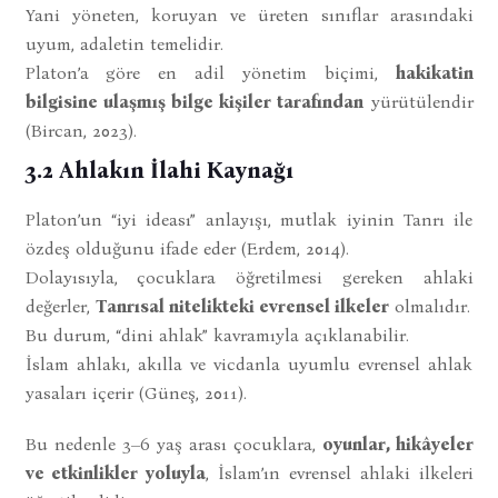
Yani yöneten, koruyan ve üreten sınıflar arasındaki
uyum, adaletin temelidir.
Platon’a göre en adil yönetim biçimi,
hakikatin
bilgisine ulaşmış bilge kişiler tarafından
yürütülendir
(Bircan, 2023).
3.2 Ahlakın İlahi Kaynağı
Platon’un “iyi ideası” anlayışı, mutlak iyinin Tanrı ile
özdeş olduğunu ifade eder (Erdem, 2014).
Dolayısıyla, çocuklara öğretilmesi gereken ahlaki
değerler,
Tanrısal nitelikteki evrensel ilkeler
olmalıdır.
Bu durum, “dini ahlak” kavramıyla açıklanabilir.
İslam ahlakı, akılla ve vicdanla uyumlu evrensel ahlak
yasaları içerir (Güneş, 2011).
Bu nedenle 3–6 yaş arası çocuklara,
oyunlar, hikâyeler
ve etkinlikler yoluyla
, İslam’ın evrensel ahlaki ilkeleri