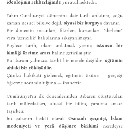
ideolojinin rehberliğinde
yürütülmektedir.
Yakın Cumhuriyet dönemine dair tarih anlatımı, çoğu
zaman nesnel bilgiye değil,
siyasi bir kurguya
dayanır.
Bir dönemin insanları, fikirleri, kurumları; “ilerleme”
veya “gericilik” kalıplarına sıkıştırılmıştır.
Böylece tarih, olanı anlatmak yerine,
istenen bir
kimliği üretme aracı
haline getirilmiştir.
Bu durum yalnızca tarihî bir mesele değildir;
eğitimin
ahlaki bir çöküşüdür.
Çünkü hakikati gizlemek, eğitimin özüne — gerçeği
öğretme sorumluluğuna — ihanettir.
Cumhuriyet’in ilk dönemlerinden itibaren oluşturulan
tarih müfredatları, ulusal bir bilinç yaratma amacı
taşırken;
bu çabanın bedeli olarak
Osmanlı geçmişi, İslam
medeniyeti ve yerli düşünce birikimi
neredeyse