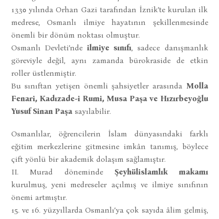
1330 yılında Orhan Gazi tarafından İznik’te kurulan ilk
medrese, Osmanlı ilmiye hayatının şekillenmesinde
önemli bir dönüm noktası olmuştur.
Osmanlı Devleti’nde
ilmiye sınıfı
, sadece danışmanlık
göreviyle değil, aynı zamanda bürokraside de etkin
roller üstlenmiştir.
Bu sınıftan yetişen önemli şahsiyetler arasında
Molla
Fenari, Kadızade-i Rumi, Musa Paşa ve Hızırbeyoğlu
Yusuf Sinan Paşa
sayılabilir.
Osmanlılar, öğrencilerin İslam dünyasındaki farklı
eğitim merkezlerine gitmesine imkân tanımış, böylece
çift yönlü bir akademik dolaşım sağlamıştır.
II. Murad döneminde
Şeyhülislamlık makamı
kurulmuş, yeni medreseler açılmış ve ilmiye sınıfının
önemi artmıştır.
15. ve 16. yüzyıllarda Osmanlı’ya çok sayıda âlim gelmiş,