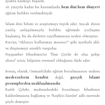
ayakta kalmayı başardı.
16. yüzyıla kadar bu kurumlarda
hem dini hem dünyevi
eğitim birlikte verilmekteydi.
İslam dini bilimi ve araştırmayı teşvik eder. Ancak dinin
yanlış anlaşılmasıyla birlikte eğitimde yozlaşma
başlamış, bu da devletin zayıflamasına neden olmuştur.
Kur’an, “Aklınızı kullanmaz mısınız?” gibi ayetlerle aklı
ve düşünmeyi sürekli vurgular.
Peygamber Efendimiz’in “İlim Çin’de de olsa gidip
alınız” sözü, bilginin evrensel olduğunu ifade eder.
Sonuç olarak, Osmanlı’daki eğitim bozulmasının nedeni
medreselerin kendisi
değil,
gerçek İslamî
prensiplerden uzaklaşılmasıdır
.
Katib Çelebi, medreselerdeki bozulmayı felsefenin
kaldırılmasına bağlamış ve “Keşfü’z-Zünûn” adlı eserinde
şöyle demiştir: