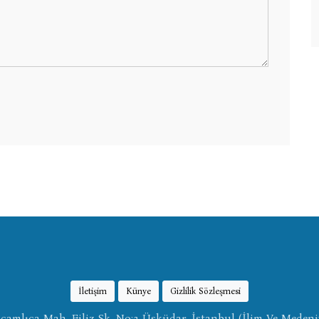
İletişim
Künye
Gizlilik Sözleşmesi
amlıca Mah, Filiz Sk, No:3 Üsküdar, İstanbul (İlim Ve Medeni