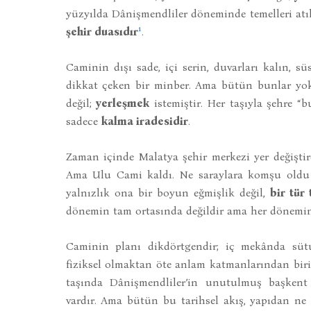
yüzyılda Dânişmendliler döneminde temelleri atı
1
şehir duasıdır
.
Caminin dışı sade, içi serin, duvarları kalın, s
dikkat çeken bir minber. Ama bütün bunlar yok
değil;
yerleşmek
istemiştir. Her taşıyla şehre “b
sadece
kalma iradesidir
.
Zaman içinde Malatya şehir merkezi yer değiştird
Ama Ulu Cami kaldı. Ne saraylara komşu oldu n
yalnızlık ona bir boyun eğmişlik değil,
bir tür
dönemin tam ortasında değildir ama her dönemin
Caminin planı dikdörtgendir; iç mekânda süt
fiziksel olmaktan öte anlam katmanlarından biri
taşında Dânişmendliler’in unutulmuş başkent ol
vardır. Ama bütün bu tarihsel akış, yapıdan ne 