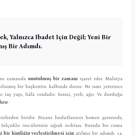
, Yalnızca Ibadet Için Değil; Yeni Bir
mış Bir Adımdı.
 aynı zamanda
unutulmuş bir zamanı
işaret eder. Malatya
ilinmiş bir başkentin kalbinde durur. Ne ismi yeterince
 taş yapı, hâlâ oradadır. Sessiz, yerli, ağır. Ve durduğu
ırır
.
hirlerden biridir. Bizans hudutlarının hemen gerisinde,
Selçuklu öncülerinin uğrak noktası. Burada bir cuma
i bir kimliğin yerleştirilmesi için
atılmış bir adımdı. 12.