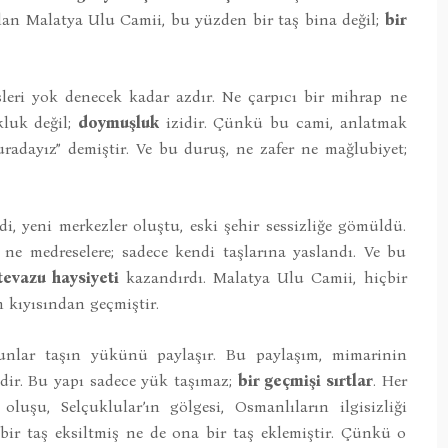
lan Malatya Ulu Camii, bu yüzden bir taş bina değil;
bir
üsleri yok denecek kadar azdır. Ne çarpıcı bir mihrap ne
luk değil;
doymuşluk
izidir. Çünkü bu cami, anlatmak
uradayız” demiştir. Ve bu duruş, ne zafer ne mağlubiyet;
i, yeni merkezler oluştu, eski şehir sessizliğe gömüldü.
e medreselere; sadece kendi taşlarına yaslandı. Ve bu
 tevazu haysiyeti
kazandırdı. Malatya Ulu Camii, hiçbir
 kıyısından geçmiştir.
unlar taşın yükünü paylaşır. Bu paylaşım, mimarinin
dir. Bu yapı sadece yük taşımaz;
bir geçmişi sırtlar
. Her
uşu, Selçuklular’ın gölgesi, Osmanlıların ilgisizliği
bir taş eksiltmiş ne de ona bir taş eklemiştir. Çünkü o