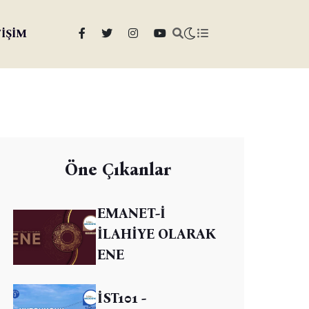
TİŞİM
Öne Çıkanlar
EMANET-İ
İLAHİYE OLARAK
ENE
İST101 -