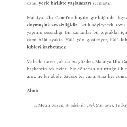
cami,
yerle birlikte yaşlanmayı
seçmiştir.
Malatya Ulu Camii’ne bugün girildiğinde duyula
doymuşluk sessizliğidir
. Artık söyleyecek sözü
yapının sessizliği. Bir zamanlar bu topraklar iç
cami hâlâ ayakta. Hâlâ yön gösteriyor, hâlâ kı
kıbleyi kaybetmez
.
Ve belki de en çok da bu yüzden, Malatya Ulu Cam
başkentin tek nefesi, bir dönemin unuttuğu ilk c
anıt, ne bir abide. Sadece bir cami. Ama her cuma
Alıntı
Metin Sözen,
Anadolu’da Türk Mimarisi
, Türki