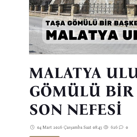
MALATYA ULU
GÖMÜLÜ BİR
SON NEFESİ
04 Mart 2026 Çarşamba Saat 08:43
626
0