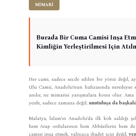
MİMARİ
Burada Bir Cuma Camisi Inşa Etmek
Kimliğin Yerleştirilmesi Için Atıl
Her cami, sadece secde edilen bir yönü değil,
Ulu Camii, Anadolu’nun hafızasında neredeyse s
anılır, ne mimarisi yarışmalara konu olur. Ama o
yerde, sadece zamana değil;
unutuluşa da başkald
Malatya, İslam’ın Anadolu’da ilk kök saldığı şe
hem Arap ordularının hem Abbâsîlerin hem de 
camisi inşa etmek, yalnızca ibadet için değil;
yen