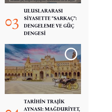
ULUSLARARASI
03
SİYASETTE "SARKAÇ":
DENGELEME VE GÜÇ
DENGESİ
TARİHİN TRAJİK
04
AYNASI: MAĞDURİYET,