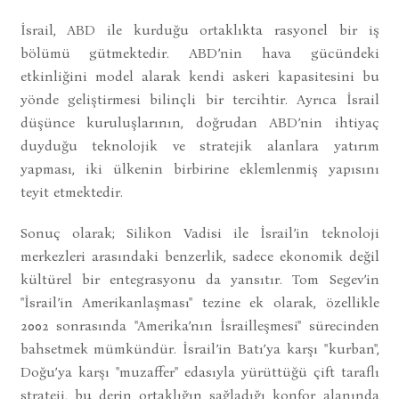
İsrail, ABD ile kurduğu ortaklıkta rasyonel bir iş
bölümü gütmektedir. ABD’nin hava gücündeki
etkinliğini model alarak kendi askeri kapasitesini bu
yönde geliştirmesi bilinçli bir tercihtir. Ayrıca İsrail
düşünce kuruluşlarının, doğrudan ABD’nin ihtiyaç
duyduğu teknolojik ve stratejik alanlara yatırım
yapması, iki ülkenin birbirine eklemlenmiş yapısını
teyit etmektedir.
Sonuç olarak; Silikon Vadisi ile İsrail’in teknoloji
merkezleri arasındaki benzerlik, sadece ekonomik değil
kültürel bir entegrasyonu da yansıtır. Tom Segev’in
"İsrail’in Amerikanlaşması" tezine ek olarak, özellikle
2002 sonrasında "Amerika’nın İsrailleşmesi" sürecinden
bahsetmek mümkündür. İsrail’in Batı’ya karşı "kurban",
Doğu’ya karşı "muzaffer" edasıyla yürüttüğü çift taraflı
strateji, bu derin ortaklığın sağladığı konfor alanında