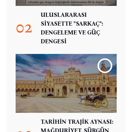
ULUSLARARASI
02
SİYASETTE "SARKAÇ":
DENGELEME VE GÜÇ
DENGESİ
TARİHİN TRAJİK AYNASI:
MAĞDURİYET, SÜRGÜN