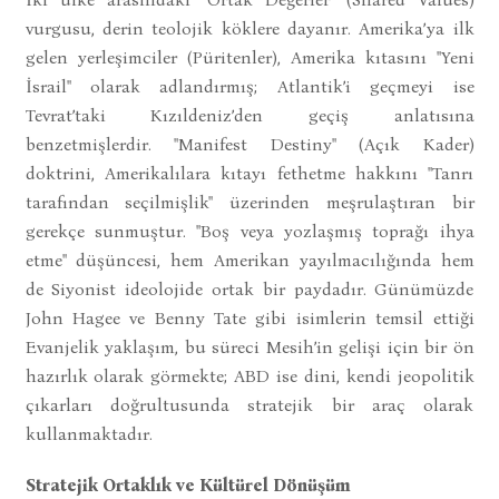
vurgusu, derin teolojik köklere dayanır. Amerika’ya ilk
gelen yerleşimciler (Püritenler), Amerika kıtasını "Yeni
İsrail" olarak adlandırmış; Atlantik’i geçmeyi ise
Tevrat’taki Kızıldeniz’den geçiş anlatısına
benzetmişlerdir. "Manifest Destiny" (Açık Kader)
doktrini, Amerikalılara kıtayı fethetme hakkını "Tanrı
tarafından seçilmişlik" üzerinden meşrulaştıran bir
gerekçe sunmuştur. "Boş veya yozlaşmış toprağı ihya
etme" düşüncesi, hem Amerikan yayılmacılığında hem
de Siyonist ideolojide ortak bir paydadır. Günümüzde
John Hagee ve Benny Tate gibi isimlerin temsil ettiği
Evanjelik yaklaşım, bu süreci Mesih’in gelişi için bir ön
hazırlık olarak görmekte; ABD ise dini, kendi jeopolitik
çıkarları doğrultusunda stratejik bir araç olarak
kullanmaktadır.
Stratejik Ortaklık ve Kültürel Dönüşüm