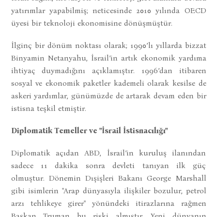
yatırımlar yapabilmiş; neticesinde 2010 yılında OECD
üyesi bir teknoloji ekonomisine dönüşmüştür.
İlginç bir dönüm noktası olarak; 1990’lı yıllarda bizzat
Binyamin Netanyahu, İsrail’in artık ekonomik yardıma
ihtiyaç duymadığını açıklamıştır. 1996’dan itibaren
sosyal ve ekonomik paketler kademeli olarak kesilse de
askeri yardımlar, günümüzde de artarak devam eden bir
istisna teşkil etmiştir.
Diplomatik Temeller ve "İsrail İstisnacılığı"
Diplomatik açıdan ABD, İsrail’in kuruluş ilanından
sadece 11 dakika sonra devleti tanıyan ilk güç
olmuştur. Dönemin Dışişleri Bakanı George Marshall
gibi isimlerin "Arap dünyasıyla ilişkiler bozulur, petrol
arzı tehlikeye girer" yönündeki itirazlarına rağmen
Başkan Truman bu riski almıştır. Yeni dünyanın