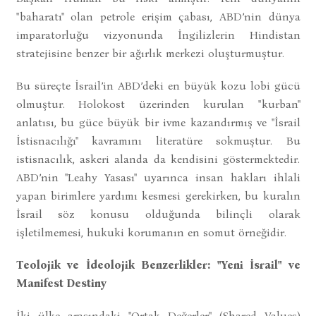
"baharatı" olan petrole erişim çabası, ABD’nin dünya
imparatorluğu vizyonunda İngilizlerin Hindistan
stratejisine benzer bir ağırlık merkezi oluşturmuştur.
Bu süreçte İsrail’in ABD’deki en büyük kozu lobi gücü
olmuştur. Holokost üzerinden kurulan "kurban"
anlatısı, bu güce büyük bir ivme kazandırmış ve "İsrail
İstisnacılığı" kavramını literatüre sokmuştur. Bu
istisnacılık, askeri alanda da kendisini göstermektedir.
ABD’nin "Leahy Yasası" uyarınca insan hakları ihlali
yapan birimlere yardımı kesmesi gerekirken, bu kuralın
İsrail söz konusu olduğunda bilinçli olarak
işletilmemesi, hukuki korumanın en somut örneğidir.
Teolojik ve İdeolojik Benzerlikler: "Yeni İsrail" ve
Manifest Destiny
İki ülke arasındaki "Ortak Değerler" (Shared Values)