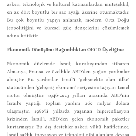
askeri, teknolojik ve kültürel katmanlardan müteşekkil,
en az dört boyutlu bir sac ayağı üzerine oturmaktadır.
Bu çok boyutlu yapıyı anlamak, modern Orta Doğu
jeopolitiğini ve küresel güç dengelerini çözümlemek
adına kritiktir.
Ekonomik Dönüşüm: Bağımlılıktan OECD Üyeliğine
Ekonomik düzlemde İsrail; kuruluşundan itibaren
Almanya, Fransa ve özellikle ABD’den yoğun yardımlar
almıştır. Bu yardımlar, İsrail’i "gelişmekte olan ülke"
statüsünden "gelişmiş ekonomi" seviyesine taşıyan temel
motor olmuştur. 1946-2023 yılları arasında ABD’nin
İsrail’e yaptığı toplam yardım 260 milyar dolara
ulaşmıştır. 1980’li yıllarda yaşanan hiperenflasyon
krizinden İsrail’i, ABD’den gelen ekonomik paketler
kurtarmıştır. Bu dış destekler askeri yükü hafifletince,
İsrail sağlık, inovasyon ve teknoloji gibi alanlara devasa