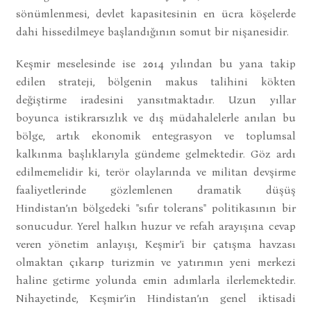
sönümlenmesi, devlet kapasitesinin en ücra köşelerde
dahi hissedilmeye başlandığının somut bir nişanesidir.
Keşmir meselesinde ise 2014 yılından bu yana takip
edilen strateji, bölgenin makus talihini kökten
değiştirme iradesini yansıtmaktadır. Uzun yıllar
boyunca istikrarsızlık ve dış müdahalelerle anılan bu
bölge, artık ekonomik entegrasyon ve toplumsal
kalkınma başlıklarıyla gündeme gelmektedir. Göz ardı
edilmemelidir ki, terör olaylarında ve militan devşirme
faaliyetlerinde gözlemlenen dramatik düşüş
Hindistan’ın bölgedeki "sıfır tolerans" politikasının bir
sonucudur. Yerel halkın huzur ve refah arayışına cevap
veren yönetim anlayışı, Keşmir’i bir çatışma havzası
olmaktan çıkarıp turizmin ve yatırımın yeni merkezi
haline getirme yolunda emin adımlarla ilerlemektedir.
Nihayetinde, Keşmir’in Hindistan’ın genel iktisadi