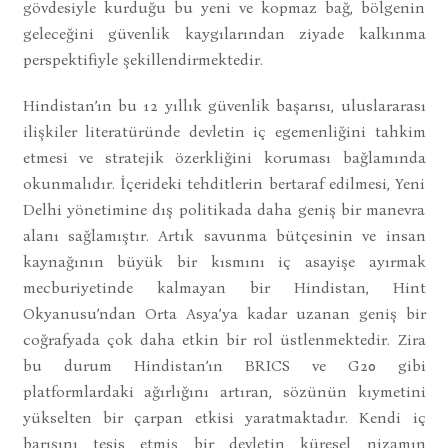
gövdesiyle kurduğu bu yeni ve kopmaz bağ, bölgenin
geleceğini güvenlik kaygılarından ziyade kalkınma
perspektifiyle şekillendirmektedir.
Hindistan’ın bu 12 yıllık güvenlik başarısı, uluslararası
ilişkiler literatüründe devletin iç egemenliğini tahkim
etmesi ve stratejik özerkliğini koruması bağlamında
okunmalıdır. İçerideki tehditlerin bertaraf edilmesi, Yeni
Delhi yönetimine dış politikada daha geniş bir manevra
alanı sağlamıştır. Artık savunma bütçesinin ve insan
kaynağının büyük bir kısmını iç asayişe ayırmak
mecburiyetinde kalmayan bir Hindistan, Hint
Okyanusu’ndan Orta Asya’ya kadar uzanan geniş bir
coğrafyada çok daha etkin bir rol üstlenmektedir. Zira
bu durum Hindistan’ın BRICS ve G20 gibi
platformlardaki ağırlığını artıran, sözünün kıymetini
yükselten bir çarpan etkisi yaratmaktadır. Kendi iç
barışını tesis etmiş bir devletin küresel nizamın