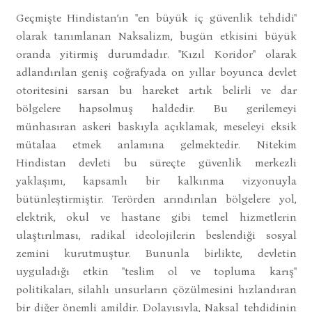
Geçmişte Hindistan’ın "en büyük iç güvenlik tehdidi"
olarak tanımlanan Naksalizm, bugün etkisini büyük
oranda yitirmiş durumdadır. "Kızıl Koridor" olarak
adlandırılan geniş coğrafyada on yıllar boyunca devlet
otoritesini sarsan bu hareket artık belirli ve dar
bölgelere hapsolmuş haldedir. Bu gerilemeyi
münhasıran askeri baskıyla açıklamak, meseleyi eksik
mütalaa etmek anlamına gelmektedir. Nitekim
Hindistan devleti bu süreçte güvenlik merkezli
yaklaşımı, kapsamlı bir kalkınma vizyonuyla
bütünleştirmiştir. Terörden arındırılan bölgelere yol,
elektrik, okul ve hastane gibi temel hizmetlerin
ulaştırılması, radikal ideolojilerin beslendiği sosyal
zemini kurutmuştur. Bununla birlikte, devletin
uyguladığı etkin "teslim ol ve topluma karış"
politikaları, silahlı unsurların çözülmesini hızlandıran
bir diğer önemli amildir. Dolayısıyla, Naksal tehdidinin