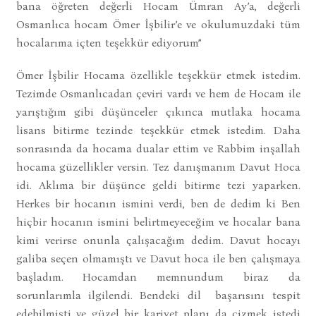
bana öğreten değerli Hocam Ümran Ay’a, değerli
Osmanlıca hocam Ömer İşbilir’e ve okulumuzdaki tüm
hocalarıma içten teşekkür ediyorum”
Ömer İşbilir Hocama özellikle teşekkür etmek istedim.
Tezimde Osmanlıcadan çeviri vardı ve hem de Hocam ile
yarıştığım gibi düşünceler çıkınca mutlaka hocama
lisans bitirme tezinde teşekkür etmek istedim. Daha
sonrasında da hocama dualar ettim ve Rabbim inşallah
hocama güzellikler versin. Tez danışmanım Davut Hoca
idi. Aklıma bir düşünce geldi bitirme tezi yaparken.
Herkes bir hocanın ismini verdi, ben de dedim ki Ben
hiçbir hocanın ismini belirtmeyeceğim ve hocalar bana
kimi verirse onunla çalışacağım dedim. Davut hocayı
galiba seçen olmamıştı ve Davut hoca ile ben çalışmaya
başladım. Hocamdan memnundum biraz da
sorunlarımla ilgilendi. Bendeki dil başarısını tespit
edebilmişti ve güzel bir kariyet planı da çizmek istedi