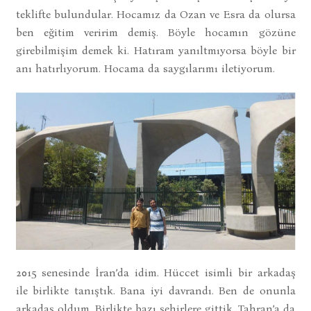
teklifte bulundular. Hocamız da Ozan ve Esra da olursa
ben eğitim veririm demiş. Böyle hocamın gözüne
girebilmişim demek ki. Hatıram yanıltmıyorsa böyle bir
anı hatırlıyorum. Hocama da saygılarımı iletiyorum.
2015 senesinde İran’da idim. Hüccet isimli bir arkadaş
ile birlikte tanıştık. Bana iyi davrandı. Ben de onunla
arkadaş oldum. Birlikte bazı şehirlere gittik. Tahran’a da