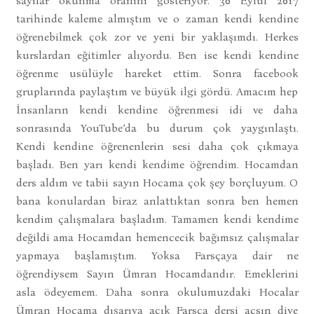
sayılar okunma oranını gösteriyor. 30 Eylül 2017
tarihinde kaleme almıştım ve o zaman kendi kendine
öğrenebilmek çok zor ve yeni bir yaklaşımdı. Herkes
kurslardan eğitimler alıyordu. Ben ise kendi kendine
öğrenme usülüyle hareket ettim. Sonra facebook
gruplarında paylaştım ve büyük ilgi gördü. Amacım hep
İnsanların kendi kendine öğrenmesi idi ve daha
sonrasında YouTube’da bu durum çok yaygınlaştı.
Kendi kendine öğrenenlerin sesi daha çok çıkmaya
başladı. Ben yarı kendi kendime öğrendim. Hocamdan
ders aldım ve tabii sayın Hocama çok şey borçluyum. O
bana konulardan biraz anlattıktan sonra ben hemen
kendim çalışmalara başladım. Tamamen kendi kendime
değildi ama Hocamdan hemencecik bağımsız çalışmalar
yapmaya başlamıştım. Yoksa Farsçaya dair ne
öğrendiysem Sayın Ümran Hocamdandır. Emeklerini
asla ödeyemem. Daha sonra okulumuzdaki Hocalar
Ümran Hocama dışarıya açık Farsça dersi açsın diye