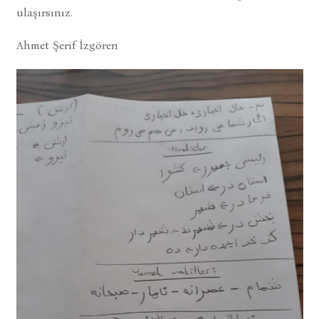
ulaşırsınız.
Ahmet Şerif İzgören