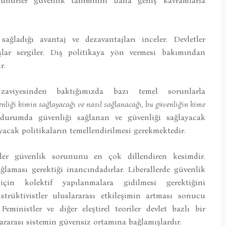
ünürler güvenlik tanımının daha geniş kavramlarla
 sağladığı avantaj ve dezavantajları inceler. Devletler
şlar sergiler. Dış politikaya yön vermesi bakımından
r.
 zaviyesinden baktığımızda bazı temel sorunlarla
enliği kimin sağlayacağı ve nasıl sağlanacağı, bu güvenliğin kime
urumda güvenliği sağlanan ve güvenliği sağlayacak
yacak politikaların temellendirilmesi gerekmektedir.
stler güvenlik sorununu en çok dillendiren kesimdir.
ğlaması gerektiği inancındadırlar. Liberallerde güvenlik
çin kolektif yapılanmalara gidilmesi gerektiğini
trüktivistler uluslararası etkileşimin artması sonucu
eministler ve diğer eleştirel teoriler devlet bazlı bir
ararası sistemin güvensiz ortamına bağlamışlardır.