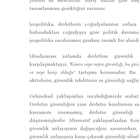
yönleri de mevcuttur. Barry Buzan gibi düş
tanımlanması gerektiğini savunur.
Jeopolitika, devletlerin coğrafyalarının onlara
bulundukları coğrafyaya göre politik davranı
jeopolitika incelenmesi gereken önemli bir alandı
Uluslararası anlamda devletlere güvenlik
karşılaşmaktayız.
"Kimin veya neyin güvenliği, bu güv
ve neye karşı olduğu”
tartışma konusudur. Bu d
aktörlerin, güvenlik tehditinin ve güvenliği sağla
Geleneksel yaklaşımları incelediğimizde reali
Devletin güvenliğini yine devletin kendisinin sa
kavramını önemsemiş, devletin güvenliği i
düşünmüşlerdir. Alternatif yaklaşımlardan Kons
güvenlik anlayışının değişeceğini savunurken, F
güvenlik anlayışına karşı çıkarak güvenliği ulusl