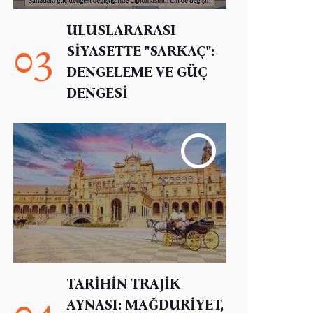
ULUSLARARASI
03
SİYASETTE "SARKAÇ":
DENGELEME VE GÜÇ
DENGESİ
TARİHİN TRAJİK
04
AYNASI: MAĞDURİYET,