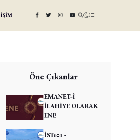
TİŞİM
Öne Çıkanlar
EMANET-İ
İLAHİYE OLARAK
ENE
İST101 -