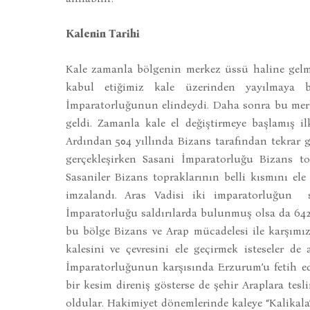
Kalenin Tarihi
Kale zamanla bölgenin merkez üssü haline gelmi
kabul etiğimiz kale üzerinden yayılmaya b
İmparatorluğunun elindeydi. Daha sonra bu merk
geldi. Zamanla kale el değiştirmeye başlamış ilk
Ardından 504 yıllında Bizans tarafından tekrar ge
gerçekleşirken Sasani İmparatorluğu Bizans to
Sasaniler Bizans topraklarının belli kısmını ele
imzalandı. Aras Vadisi iki imparatorluğun sı
İmparatorluğu saldırılarda bulunmuş olsa da 64
bu bölge Bizans ve Arap mücadelesi ile karşımı
kalesini ve çevresini ele geçirmek isteseler d
İmparatorluğunun karşısında Erzurum’u fetih e
bir kesim direniş gösterse de şehir Araplara tes
oldular. Hakimiyet dönemlerinde kaleye “Kalikala”