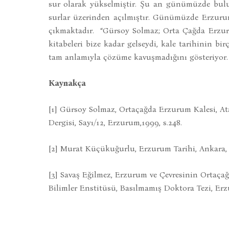
sur olarak yükselmiştir. Şu an günümüzde bulu
surlar üzerinden açılmıştır. Günümüzde Erzurum
çıkmaktadır. “Gürsoy Solmaz; Orta Çağda Erzuru
kitabeleri bize kadar gelseydi, kale tarihinin 
tam anlamıyla çözüme kavuşmadığını gösteriyor.
Kaynakça
[1] Gürsoy Solmaz, Ortaçağda Erzurum Kalesi, Ata
Dergisi, Sayı/12, Erzurum,1999, s.248.
[2] Murat Küçükuğurlu, Erzurum Tarihi, Ankara, 2
[3] Savaş Eğilmez, Erzurum ve Çevresinin Ortaçağ
Bilimler Enstitüsü, Basılmamış Doktora Tezi, Erzu