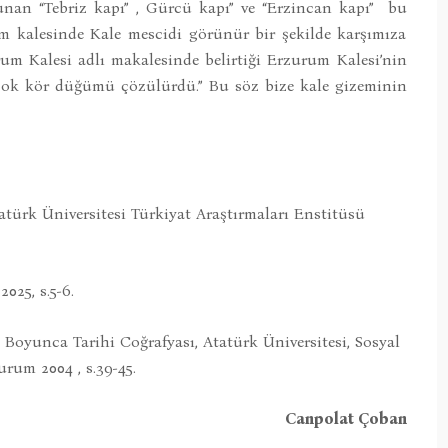
nan “Tebriz kapı” , Gürcü kapı” ve “Erzincan kapı” bu
 kalesinde Kale mescidi görünür bir şekilde karşımıza
m Kalesi adlı makalesinde belirtiği Erzurum Kalesi’nin
birçok kör düğümü çözülürdü.” Bu söz bize kale gizeminin
türk Üniversitesi Türkiyat Araştırmaları Enstitüsü
025, s.5-6.
 Boyunca Tarihi Coğrafyası, Atatürk Üniversitesi, Sosyal
rum 2004 , s.39-45.
Canpolat Çoban