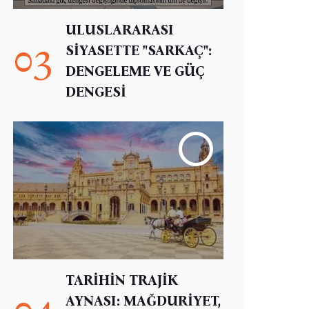
ULUSLARARASI
03
SİYASETTE "SARKAÇ":
DENGELEME VE GÜÇ
DENGESİ
TARİHİN TRAJİK
04
AYNASI: MAĞDURİYET,