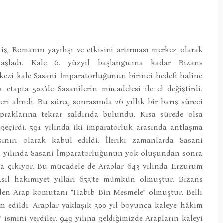
ş, Romanın yayılışı ve etkisini artırması merkez olarak
aşladı. Kale 6. yüzyıl başlangıcına kadar Bizans
ezi kale Sasani İmparatorluğunun birinci hedefi haline
 etapta 502’de Sasanilerin mücadelesi ile el değiştirdi.
ri alındı. Bu süreç sonrasında 26 yıllık bir barış süreci
praklarına tekrar saldırıda bulundu. Kısa sürede olsa
 geçirdi. 591 yılında iki imparatorluk arasında antlaşma
nırı olarak kabul edildi. İleriki zamanlarda Sasani
2 yılında Sasani İmparatorluğunun yok oluşundan sonra
za çıkıyor. Bu mücadele de Araplar 643 yılında Erzurum
e asıl hakimiyet yılları 653’te mümkün olmuştur. Bizans
den Arap komutanı “Habib Bin Mesmele” olmuştur. Belli
lim edildi. Araplar yaklaşık 300 yıl boyunca kaleye hâkim
 ismini verdiler. 949 yılına geldiğimizde Arapların kaleyi