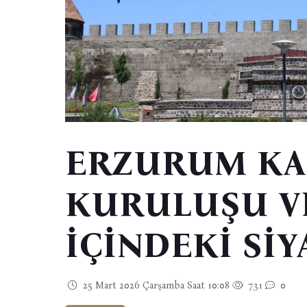
ERZURUM KA
KURULUŞU V
İÇİNDEKİ SİY
25 Mart 2026 Çarşamba Saat 10:08
731
0