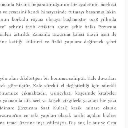
amanla Bizans İmparatorluğunun bir eyaletinin merkezi
m ve çevresini kendi himayesinde tutmayı başarmış lakin
unun korkulu rüyası olmaya başlamıştır. 1048 yıllında
n” şehrini fetih ettikten sonra şehir halkı Erzurum
emleri artırıldı. Zamanla Erzurum kalesi Erzen ismi ile
e kattığı kültürel ve fiziki yapılara değinmek şehri
e yön alan dikdörtgen bir konuma sahiptir. Kale duvarları
tek görmüştür. Kale sürekli el değiştirdiği için sürekli
nümüze çıkmaktadır. Güneybatı köşesinde kitabeler
p yazısında dik sert ve köşeli çizgilerle yazılan bir yazı
i Minare (Erzurum Saat Kulesi) kesik minare olarak
Erzurum’un en eski yapıları olarak tarihi açıdan bizlere
 temel üzerine inşa edilmiştir. Dış sur, İç sur ve Orta