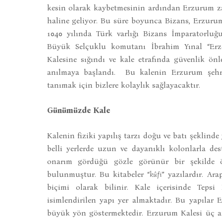
kesin olarak kaybetmesinin ardından Erzurum z
haline geliyor. Bu süre boyunca Bizans, Erzuru
1040 yılında Türk varlığı Bizans İmparatorluğ
Büyük Selçuklu komutanı İbrahim Yınal “Erze
Kalesine sığındı ve kale etrafında güvenlik önl
anılmaya başlandı. Bu kalenin Erzurum şehrin
tanımak için bizlere kolaylık sağlayacaktır.
Günümüzde Kale
Kalenin fiziki yapılış tarzı doğu ve batı şeklind
belli yerlerde uzun ve dayanıklı kolonlarla des
onarım gördüğü gözle görünür bir şekilde ö
bulunmuştur. Bu kitabeler “
kûfi
” yazılardır. Ara
biçimi olarak bilinir. Kale içerisinde Teps
isimlendirilen yapı yer almaktadır. Bu yapılar 
büyük yön göstermektedir. Erzurum Kalesi üç ana