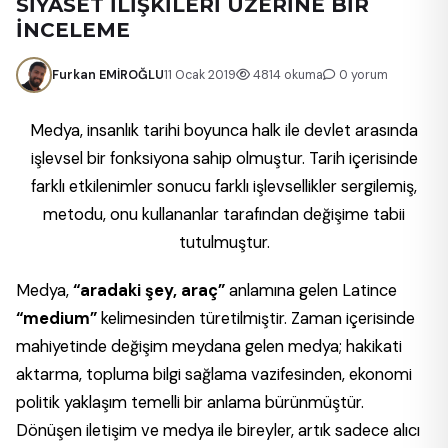
SİYASET İLİŞKİLERİ ÜZERİNE BİR
İNCELEME
Furkan EMİROĞLU
11 Ocak 2019
4814 okuma
0 yorum
Medya, insanlık tarihi boyunca halk ile devlet arasında
işlevsel bir fonksiyona sahip olmuştur.
Tarih içerisinde
farklı etkilenimler sonucu farklı işlevsellikler sergilemiş,
metodu, onu kullananlar tarafından değişime tabii
tutulmuştur.
Medya,
“aradaki şey, araç”
anlamına gelen Latince
“medium”
kelimesinden türetilmiştir. Zaman içerisinde
mahiyetinde değişim meydana gelen medya; hakikati
aktarma, topluma bilgi sağlama vazifesinden, ekonomi
politik yaklaşım temelli bir anlama bürünmüştür.
Dönüşen iletişim ve medya ile bireyler, artık sadece alıcı