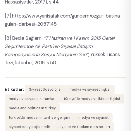
Hassasiyetler, 2017), s.44.
[7]
https://www.yenisafak.com/gundem/ozgur-basina-
gulen-darbesi-2057145
[8]
Bedia Sağlam
, “7 Haziran ve 1 Kasım 2015 Genel
Seçimlerinde AK Parti’nin Siyasal İletişim
Kampanyasında Sosyal Medyanın Yeri”,
Yüksek Lisans
Tezi, İstanbul, 2016, s.50.
Etiketler:
Siyaset Sosyolojisi
medya ve siyaset ilişkisi
medya ve siyaset kuramları
türkiye'de medya ve iktidar ilişkisi
media and politics in turkey
türkiye'de medyanın tarihsel gelişimi
medya ve siyaset
siyaset sosyolojisi nedir
siyaset ve toplum ders notları