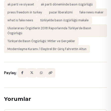
ak parti ve siyaset
ak parti döneminde basın özgürlüğü
press freedom in turkey
pazar liberalizmi
fake news maker
what is fake news
türkiye'de basın özgürlüğü makale
Uluslararası Örgütlerin 2018 Raporlarında Türkiye’de Basın
Özgürlüğü
Türkiye’de Basın Özgürlüğü: Mitler ve Gerçekler
Modernleşme Kuramı / Eleştirel Bir Giriş Fahrettin Altun
Paylaş:
Yorumlar