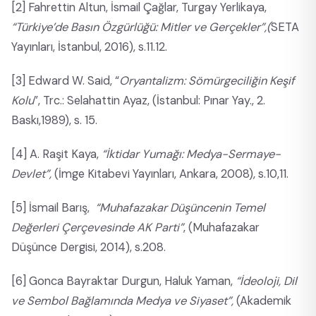
[2]
Fahrettin Altun, İsmail Çağlar, Turgay Yerlikaya,
“Türkiye’de Basın Özgürlüğü: Mitler ve Gerçekler”,(
SETA
Yayınları, İstanbul, 2016), s.11.12.
[3]
Edward W. Said, “
Oryantalizm: Sömürgeciliğin Keşif
Kolu
”, Trc.: Selahattin Ayaz, (İstanbul: Pınar Yay., 2.
Baskı,1989), s. 15.
[4]
A. Raşit Kaya,
“İktidar Yumağı: Medya-Sermaye-
Devlet”,
(İmge Kitabevi Yayınları, Ankara, 2008), s.10,11.
[5]
İsmail Barış,
“Muhafazakar Düşüncenin Temel
Değerleri Çerçevesinde AK Parti”
, (Muhafazakar
Düşünce Dergisi, 2014), s.208.
[6]
Gonca Bayraktar Durgun, Haluk Yaman,
“İdeoloji, Dil
ve Sembol Bağlamında Medya ve Siyaset”,
(Akademik