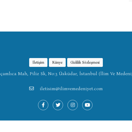
İletişim
Künye
Gizlilik Sözleşmesi
amlıca Mah, Filiz Sk, No:3 Üsküdar, İstanbul (İlim Ve Medeni
iletisim@ilimvemedeniyet.com