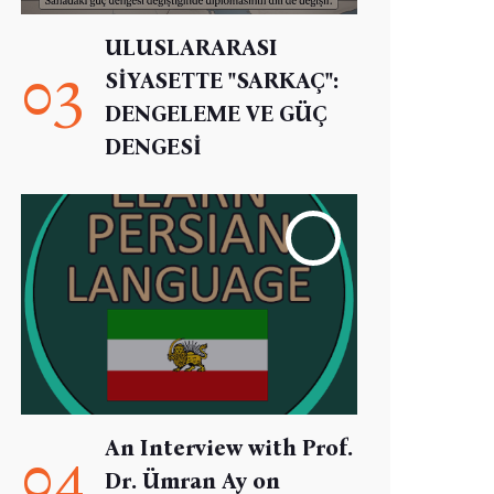
ULUSLARARASI
03
SİYASETTE "SARKAÇ":
DENGELEME VE GÜÇ
DENGESİ
An Interview with Prof.
04
Dr. Ümran Ay on