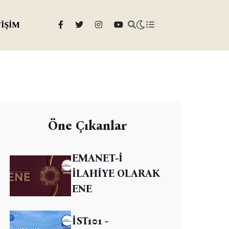
TİŞİM
Öne Çıkanlar
EMANET-İ
İLAHİYE OLARAK
ENE
İST101 -