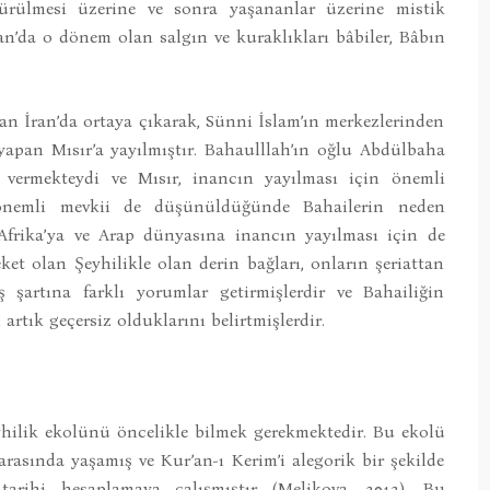
dürülmesi üzerine ve sonra yaşananlar üzerine mistik
ran’da o dönem olan salgın ve kuraklıkları bâbiler, Bâbın
olan İran’da ortaya çıkarak, Sünni İslam’ın merkezlerinden
i yapan Mısır’a yayılmıştır. Bahaulllah’ın oğlu Abdülbaha
 vermekteydi ve Mısır, inancın yayılması için önemli
 önemli mevkii de düşünüldüğünde Bahailerin neden
Afrika’ya ve Arap dünyasına inancın yayılması için de
eket olan Şeyhilikle olan derin bağları, onların şeriattan
 şartına farklı yorumlar getirmişlerdir ve Bahailiğin
rtık geçersiz olduklarını belirtmişlerdir.
yhilik ekolünü öncelikle bilmek gerekmektedir. Bu ekolü
rasında yaşamış ve Kur’an-ı Kerim’i alegorik bir şekilde
 tarihi hesaplamaya çalışmıştır (Melikova, 2013). Bu