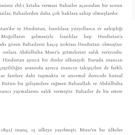
üsünü ehl-i kitaba vermesi Bahailer açısından bir sorun
yanlar, Bahailerden daha çok haklara sahip olmuşlardır.
tan’dır ve Hindistan, İranlılara yüzyıllarca ev sahipliği
, Moğolların gelmesiyle İranlılar hep Hindistan’a
askı gören Bahailerin kaçış noktası Hindistan olmuştur.
 onlara Abdülbaha Mısır’a gitmelerini salık veriyordu.
 Hindistan ayrıca bir dinler ülkesiydi. Burada inancın
eşitliliğin arasında ayrıca inancın takipçileri de farklı
nlar farelere dahi tapmakta ve anormal derecede kutsal
dir. Bütün bu gelişmelere rağmen Bahaullah ve Abdülbaha
nancı yaymalarını salık vermiştir. Bahailer de bu emire
1892) inanç, 15 ülkeye yayılmıştı. Mısır’ın bu ülkeler