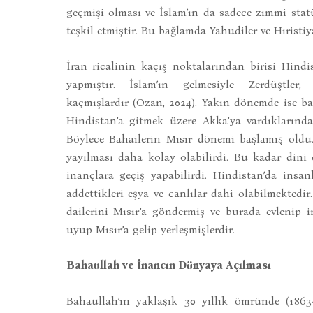
geçmişi olması ve İslam’ın da sadece zımmi stat
teşkil etmiştir. Bu bağlamda Yahudiler ve Hıristi
İran ricalinin kaçış noktalarından birisi Hindis
yapmıştır. İslam’ın gelmesiyle Zerdüştler
kaçmışlardır (Ozan, 2024). Yakın dönemde ise b
Hindistan’a gitmek üzere Akka’ya vardıklarında
Böylece Bahailerin Mısır dönemi başlamış oldu.
yayılması daha kolay olabilirdi. Bu kadar dini ç
inançlara geçiş yapabilirdi. Hindistan’da insa
addettikleri eşya ve canlılar dahi olabilmekte
dailerini Mısır’a göndermiş ve burada evlenip i
uyup Mısır’a gelip yerleşmişlerdir.
Bahaullah ve İnancın Dünyaya Açılması
Bahaullah’ın yaklaşık 30 yıllık ömründe (1863-