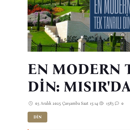
EN MODERN T
DİN: MISIR'D
03 Aralık 2025 Çarşamba Saat 15:14
1583
0
DİN