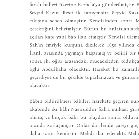
farklı halleri üzerine Kerbela’ya gönderilmiştir
Seyyid Kazım Reşti ile tanışmıştır. Seyyid Kaz
çıkışına sebep olmuştur. Kendisinden sonra M
gerektiğini belirtmiştir. Bütün bu anlatılanla
açılan kapı yani bâb ilan etmiştir. Kendisi ulem
Şah’ın emriyle kurşuna dizilerek 1850 yılında
İranlı arasında yaymayı başarmış ve belirli bir t
sonra iki oğlu arasındaki mücadeleden olduk
oğlu Abdülbaha olacaktır. Hareket bu zamanlar
geçirdiyse de bir şekilde toparlanacak ve günüm
olacaktır.
Bâbın öldürülmesi bâbileri harekete geçiren sür
akabinde iki bâbi Nasirüddin Şah’a suikast gir
olmuş ve birçok bâbi bu olaydan sonra öldürül
oranda zorlaşmıştır. Onlar da ileride çareyi gö
daha sonra kendisini Mehdi ilan edecekti. Mehd