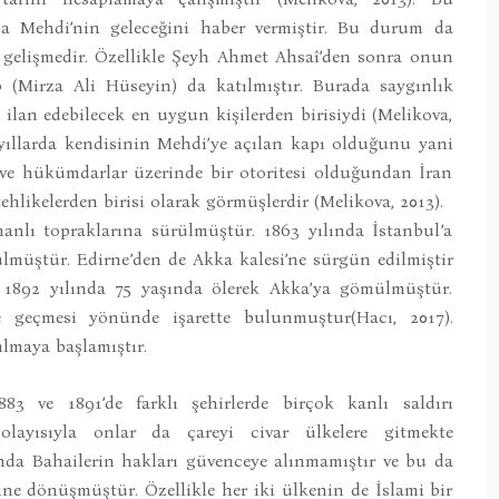
 Mehdi’nin geleceğini haber vermiştir. Bu durum da
r gelişmedir. Özellikle Şeyh Ahmet Ahsaî’den sonra onun
b (Mirza Ali Hüseyin) da katılmıştır. Burada saygınlık
ilan edebilecek en uygun kişilerden birisiydi (Melikova,
i yıllarda kendisinin Mehdi’ye açılan kapı olduğunu yani
ve hükümdarlar üzerinde bir otoritesi olduğundan İran
hlikelerden birisi olarak görmüşlerdir (Melikova, 2013).
nlı topraklarına sürülmüştür. 1863 yılında İstanbul’a
ülmüştür. Edirne’den de Akka kalesi’ne sürgün edilmiştir
. 1892 yılında 75 yaşında ölerek Akka’ya gömülmüştür.
 geçmesi yönünde işarette bulunmuştur(Hacı, 2017).
ılmaya başlamıştır.
883 ve 1891’de farklı şehirlerde birçok kanlı saldırı
olayısıyla onlar da çareyi civar ülkelere gitmekte
da Bahailerin hakları güvenceye alınmamıştır ve bu da
e dönüşmüştür. Özellikle her iki ülkenin de İslami bir