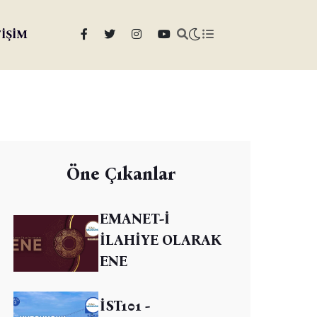
TİŞİM
Öne Çıkanlar
EMANET-İ
İLAHİYE OLARAK
ENE
İST101 -