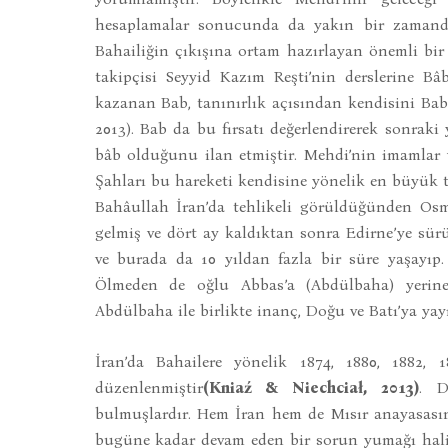
hesaplamalar sonucunda da yakın bir zamanda
Bahailiğin çıkışına ortam hazırlayan önemli bi
takipçisi Seyyid Kazım Reşti’nin derslerine Bâ
kazanan Bab, tanınırlık açısından kendisini Bab 
2013). Bab da bu fırsatı değerlendirerek sonrak
bâb olduğunu ilan etmiştir. Mehdi’nin imamlar 
Şahları bu hareketi kendisine yönelik en büyük te
Bahâullah İran’da tehlikeli görüldüğünden Osma
gelmiş ve dört ay kaldıktan sonra Edirne’ye sür
ve burada da 10 yıldan fazla bir süre yaşayıp
Ölmeden de oğlu Abbas’a (Abdülbaha) yerine
Abdülbaha ile birlikte inanç, Doğu ve Batı’ya yay
İran’da Bahailere yönelik 1874, 1880, 1882, 1
düzenlenmiştir
(Kniaź & Niechciał, 2013)
. D
bulmuşlardır. Hem İran hem de Mısır anayasasın
bugüne kadar devam eden bir sorun yumağı halin