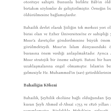
otoriteye sahipti. Bununla birlikte Bâb’ın öl
birtakım söylemler de geliştirilmiştir. Örneğin İ
öldürülmesine bağlamışlardır.
Bahailik devlet olarak Şiiliğin tek merkezi yeri 
birisi olan ve Ezher Üniversitesi’ne ev sahipliğ
Mısır’a davetçiler gönderilmesine büyük önem
görülmekteydi. Mısır’ın İslam dünyasındaki
burasına önem verdiği anlaşılmaktadır. Ayrıca 
Mısır stratejik bir öneme sahipti. Batıni bir har
uzaklaşmalarına engel olmamıştır. İslam’ın beş
gelmesiyle Hz. Muhammed’in (sav) getirdiklerinin a
Bahailiğin Kökeni
Bahailik, Şeyhilik ekolüne bağlı olduğundan Şe
kuran Şeyh Ahmed el-Ahsaî 1753 ve 1826 yılları a
yorumlamıştır. Böylelikle Mehdi’nin geleceği