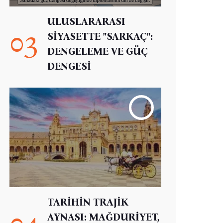
ULUSLARARASI
03
SİYASETTE "SARKAÇ":
DENGELEME VE GÜÇ
DENGESİ
TARİHİN TRAJİK
04
AYNASI: MAĞDURİYET,