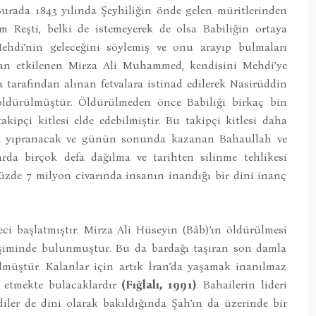
. Burada 1843 yılında Şeyhiliğin önde gelen müritlerinden
ım Reşti, belki de istemeyerek de olsa Babiliğin ortaya
ehdi’nin geleceğini söylemiş ve onu arayıp bulmaları
rdan etkilenen Mirza Ali Muhammed, kendisini Mehdi’ye
a tarafından alınan fetvalara istinad edilerek Nasirüddin
 öldürülmüştür. Öldürülmeden önce Babiliği birkaç bin
akipçi kitlesi elde edebilmiştir. Bu takipçi kitlesi daha
ça yıpranacak ve günün sonunda kazanan Bahaullah ve
da birçok defa dağılma ve tarihten silinme tehlikesi
üzde 7 milyon civarında insanın inandığı bir dini inanç
eci başlatmıştır. Mirza Ali Hüseyin (Bâb)’ın öldürülmesi
işiminde bulunmuştur. Bu da bardağı taşıran son damla
müştür. Kalanlar için artık İran’da yaşamak inanılmaz
ç etmekte bulacaklardır
(Fığlalı, 1991)
. Bahailerin lideri
iler de dini olarak bakıldığında Şah’ın da üzerinde bir