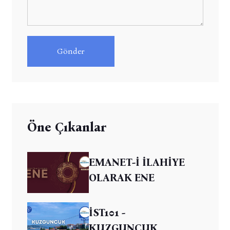
Gönder
Öne Çıkanlar
EMANET-İ İLAHİYE
OLARAK ENE
İST101 -
KUZGUNCUK