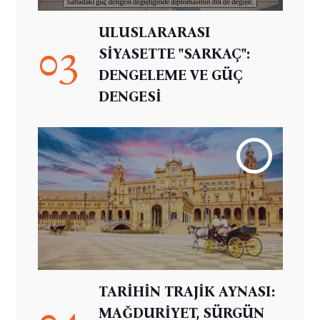
ULUSLARARASI
03
SİYASETTE "SARKAÇ":
DENGELEME VE GÜÇ
DENGESİ
TARİHİN TRAJİK AYNASI:
04
MAĞDURİYET, SÜRGÜN