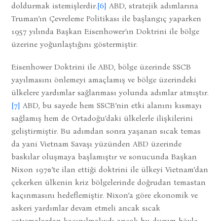
doldurmak istemişlerdir.
[6]
ABD, stratejik adımlarına
Truman’ın Çevreleme Politikası ile başlangıç yaparken
1957 yılında Başkan Eisenhower’ın Doktrini ile bölge
üzerine yoğunlaştığını göstermiştir.
Eisenhower Doktrini ile ABD, bölge üzerinde SSCB
yayılmasını önlemeyi amaçlamış ve bölge üzerindeki
ülkelere yardımlar sağlanması yolunda adımlar atmıştır.
[7]
ABD, bu sayede hem SSCB’nin etki alanını kısmayı
sağlamış hem de Ortadoğu’daki ülkelerle ilişkilerini
geliştirmiştir. Bu adımdan sonra yaşanan sıcak temas
da yani Vietnam Savaşı yüzünden ABD üzerinde
baskılar oluşmaya başlamıştır ve sonucunda Başkan
Nixon 1970’te ilan ettiği doktrini ile ülkeyi Vietnam’dan
çekerken ülkenin kriz bölgelerinde doğrudan temastan
kaçınmasını hedeflemiştir. Nixon’a göre ekonomik ve
askeri yardımlar devam etmeli ancak sıcak
çatışmalardan kaçınılmalıydı ancak bu durum böyle