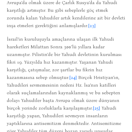
Avrupa’da olmak üzere de Çarlık Rusya’da da Yahudi
karşıtlığı artmıştır. Bu gibi sebeplerle göç etmek
zorunda kalan Yahudiler artık kendilerine ait bir devleti
inşa etmeleri gerektiğini anlamışlardır.
[23]
İsrail’in kuruluşuyla amaçlarına ulaşan ilk Yahudi
hareketleri Milattan Sonra 300’lü yıllara kadar
uzanmıştır. Filistin’de bir Yahudi devletinin kurulması
fikri 19. Yüzyılda hız kazanmıştır. Yaşanan Yahudi
karşıtlığı, çatışmalar, zor şartlar bu fikrin hız
kazanmasına sebep olmuştur.
[24]
Birçok Hristiyan’ın,
Yahudileri sevmemesinin nedeni Hz. İsa’nın katilleri
olarak suçlamalarından kaynaklanmış ve bu sebepten
dolayı Yahudiler başta Avrupa olmak üzere dünyanın
birçok yerinde zorluklarla karşılaşmıştır.
[25]
Yahudi
karşıtlığı yapan, Yahudileri sevmeyen insanların
yaptıklarına antisemitizm denmektedir. Antisemitizme
göre Yahudiler tüm düzeni bozan zararlı unsurlar