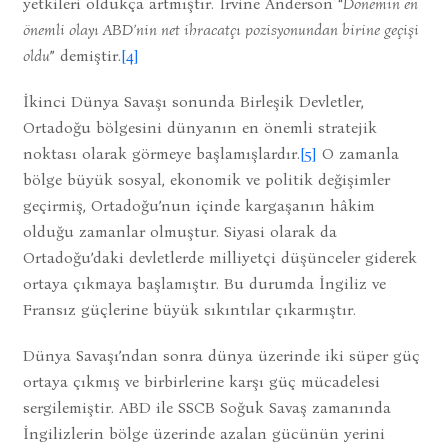
yetkileri oldukça artmıştır. Irvine Anderson “
Dönemin en
önemli olayı ABD’nin net ihracatçı pozisyonundan birine geçişi
oldu
” demiştir.
[4]
İkinci Dünya Savaşı sonunda Birleşik Devletler,
Ortadoğu bölgesini dünyanın en önemli stratejik
noktası olarak görmeye başlamışlardır.
[5]
O zamanla
bölge büyük sosyal, ekonomik ve politik değişimler
geçirmiş, Ortadoğu’nun içinde kargaşanın hâkim
olduğu zamanlar olmuştur. Siyasi olarak da
Ortadoğu’daki devletlerde milliyetçi düşünceler giderek
ortaya çıkmaya başlamıştır. Bu durumda İngiliz ve
Fransız güçlerine büyük sıkıntılar çıkarmıştır.
Dünya Savaşı’ndan sonra dünya üzerinde iki süper güç
ortaya çıkmış ve birbirlerine karşı güç mücadelesi
sergilemiştir. ABD ile SSCB Soğuk Savaş zamanında
İngilizlerin bölge üzerinde azalan gücünün yerini