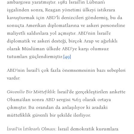
ambargosu yaratmıştır. 1982 İsrail'in Lübnan'ı
işgalinden sonra, Reagan yönetimi ülkeyi istikrara
kavuşturmak için ABD’li denizcileri göndermiş, bu da
sonuçta Amerikan diplomatlarına ve askeri personeline
maliyetli saldırılara yol açmıştır. ABD'nin İsrail'e
diplomatik ve askeri desteği, birçok Arap ve ağırlıklı
olarak Müslüman ülkede ABD'ye karşı olumsuz
tutumları güçlendirmiştir.
[49]
ABD’nin İsrail’i çok fazla önemsemesinin bazı sebepleri
vardır:
Güvenilir Bir Müttefiklik:
İsrail’de gerçekleştirilen ankette
Obama’dan sonra ABD sevgisi %63 olarak ortaya
çıkmıştır. Bu orandan da anlaşılıyor ki aradaki
müttefiklik güvenli bir şekilde ilerliyor.
İsrail’in İstikrarlı Olması:
İsrail demokratik kurumlara