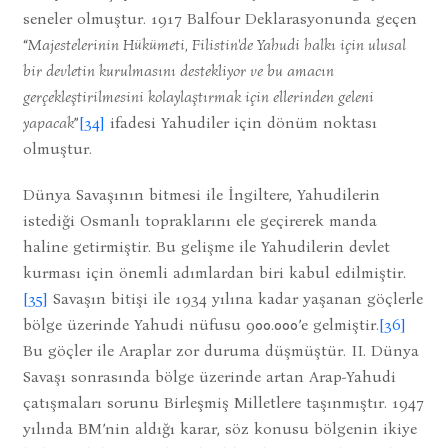
seneler olmuştur. 1917 Balfour Deklarasyonunda geçen
“
Majestelerinin Hükümeti, Filistin'de Yahudi halkı için ulusal
bir devletin kurulmasını destekliyor ve bu amacın
gerçekleştirilmesini kolaylaştırmak için ellerinden geleni
yapacak
”
[34]
ifadesi Yahudiler için dönüm noktası
olmuştur.
Dünya Savaşının bitmesi ile İngiltere, Yahudilerin
istediği Osmanlı topraklarını ele geçirerek manda
haline getirmiştir. Bu gelişme ile Yahudilerin devlet
kurması için önemli adımlardan biri kabul edilmiştir.
[35]
Savaşın bitişi ile 1934 yılına kadar yaşanan göçlerle
bölge üzerinde Yahudi nüfusu 900.000’e gelmiştir.
[36]
Bu göçler ile Araplar zor duruma düşmüştür. II. Dünya
Savaşı sonrasında bölge üzerinde artan Arap-Yahudi
çatışmaları sorunu Birleşmiş Milletlere taşınmıştır. 1947
yılında BM’nin aldığı karar, söz konusu bölgenin ikiye