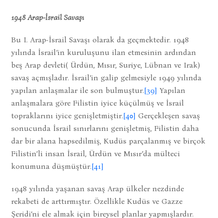
1948 Arap-İsrail Savaşı
Bu I. Arap-İsrail Savaşı olarak da geçmektedir. 1948
yılında İsrail’in kuruluşunu ilan etmesinin ardından
beş Arap devleti( Ürdün, Mısır, Suriye, Lübnan ve Irak)
savaş açmışladır. İsrail’in galip gelmesiyle 1949 yılında
yapılan anlaşmalar ile son bulmuştur.
[39]
Yapılan
anlaşmalara göre Filistin iyice küçülmüş ve İsrail
topraklarını iyice genişletmiştir.
[40]
Gerçekleşen savaş
sonucunda İsrail sınırlarını genişletmiş, Filistin daha
dar bir alana hapsedilmiş, Kudüs parçalanmış ve birçok
Filistin’li insan İsrail, Ürdün ve Mısır’da mülteci
konumuna düşmüştür.
[41]
1948 yılında yaşanan savaş Arap ülkeler nezdinde
rekabeti de arttırmıştır. Özellikle Kudüs ve Gazze
Şeridi’ni ele almak için bireysel planlar yapmışlardır.