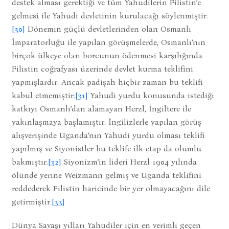
destek alması gerektiği ve tüm Yahudilerin Filistin’e
gelmesi ile Yahudi devletinin kurulacağı söylenmiştir.
[30]
Dönemin güçlü devletlerinden olan Osmanlı
İmparatorluğu ile yapılan görüşmelerde, Osmanlı’nın
birçok ülkeye olan borcunun ödenmesi karşılığında
Filistin coğrafyası üzerinde devlet kurma teklifini
yapmışlardır. Ancak padişah hiçbir zaman bu teklifi
kabul etmemiştir.
[31]
Yahudi yurdu konusunda istediği
katkıyı Osmanlı’dan alamayan Herzl, İngiltere ile
yakınlaşmaya başlamıştır. İngilizlerle yapılan görüş
alışverişinde Uganda’nın Yahudi yurdu olması teklifi
yapılmış ve Siyonistler bu teklife ilk etap da olumlu
bakmıştır.
[32]
Siyonizm’in lideri Herzl 1904 yılında
ölünde yerine Weizmann gelmiş ve Uganda teklifini
reddederek Filistin haricinde bir yer olmayacağını dile
getirmiştir.
[33]
Dünya Savaşı yılları Yahudiler için en verimli geçen