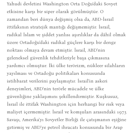
Yahudi devletini Washington Orta Doğu'daki Sovyet
etkisine karşı bir siper olarak görülmüştür. O
zamandan beri dünya değişmiş olsa da, ABD-İsrail
ittifakının stratejik mantığı değişmemiştir. İsrail,
radikal İslam ve şiddet yanlısı aşırılıklar da dâhil olmak
üzere Ortadoğu'daki radikal güçlere karşı bir denge
noktası olmaya devam etmiştir. İsrail, ABD'nin
geleneksel güvenlik tehditleriyle başa çıkmasına
yardımcı olmuştur. İki ülke terörizm, nükleer silahların
yayılması ve Ortadoğu politikaları konusunda
istihbarat verilerini paylaşmıştır. İsrail'in askeri
deneyimleri, ABD'nin terörle mücadele ve ülke
güvenliğine yaklaşımını şekillendirmiştir. Kuşkusuz,
İsrail ile ittifak Washington için herhangi bir risk veya
maliyet içermemiştir. İsrail ve komşuları arasındaki 1973
Savaşı, Amerika'yı Sovyetler Birliği ile çatışmanın eşiğine
getirmiş ve ABD'ye petrol ihracatı konusunda bir Arap