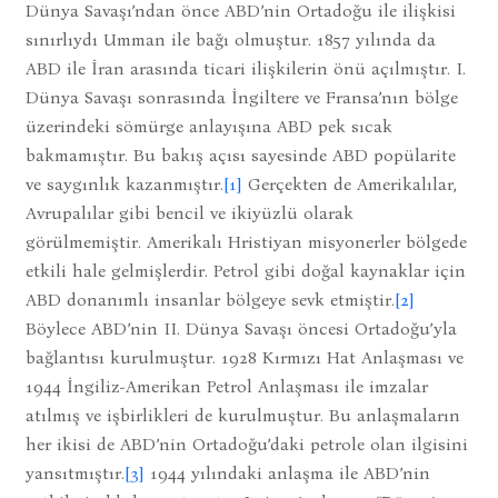
Dünya Savaşı’ndan önce ABD’nin Ortadoğu ile ilişkisi
sınırlıydı Umman ile bağı olmuştur. 1857 yılında da
ABD ile İran arasında ticari ilişkilerin önü açılmıştır. I.
Dünya Savaşı sonrasında İngiltere ve Fransa’nın bölge
üzerindeki sömürge anlayışına ABD pek sıcak
bakmamıştır. Bu bakış açısı sayesinde ABD popülarite
ve saygınlık kazanmıştır.
[1]
Gerçekten de Amerikalılar,
Avrupalılar gibi bencil ve ikiyüzlü olarak
görülmemiştir. Amerikalı Hristiyan misyonerler bölgede
etkili hale gelmişlerdir. Petrol gibi doğal kaynaklar için
ABD donanımlı insanlar bölgeye sevk etmiştir.
[2]
Böylece ABD’nin II. Dünya Savaşı öncesi Ortadoğu’yla
bağlantısı kurulmuştur. 1928 Kırmızı Hat Anlaşması ve
1944 İngiliz-Amerikan Petrol Anlaşması ile imzalar
atılmış ve işbirlikleri de kurulmuştur. Bu anlaşmaların
her ikisi de ABD’nin Ortadoğu’daki petrole olan ilgisini
yansıtmıştır.
[3]
1944 yılındaki anlaşma ile ABD’nin