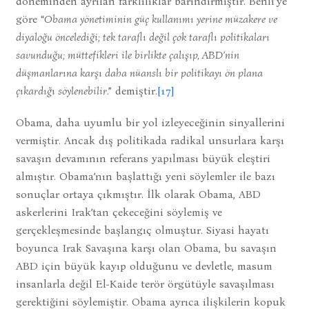
döneminden ayrılan farklılıklar barındırmıştır. Benli’ye
göre “
Obama yönetiminin güç kullanımı yerine müzakere ve
diyaloğu öncelediği; tek taraflı değil çok taraflı politikaları
savunduğu; müttefikleri ile birlikte çalışıp, ABD’nin
düşmanlarına karşı daha nüanslı bir politikayı ön plana
çıkardığı söylenebilir
.” demiştir.
[17]
Obama, daha uyumlu bir yol izleyeceğinin sinyallerini
vermiştir. Ancak dış politikada radikal unsurlara karşı
savaşın devamının referans yapılması büyük eleştiri
almıştır. Obama’nın başlattığı yeni söylemler ile bazı
sonuçlar ortaya çıkmıştır. İlk olarak Obama, ABD
askerlerini Irak’tan çekeceğini söylemiş ve
gerçekleşmesinde başlangıç olmuştur. Siyasi hayatı
boyunca Irak Savaşına karşı olan Obama, bu savaşın
ABD için büyük kayıp olduğunu ve devletle, masum
insanlarla değil El-Kaide terör örgütüyle savaşılması
gerektiğini söylemiştir. Obama ayrıca ilişkilerin kopuk