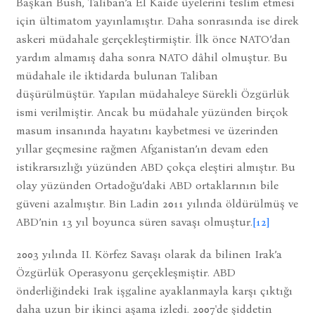
Başkan Bush, Taliban’a El Kaide üyelerini teslim etmesi
için ültimatom yayınlamıştır. Daha sonrasında ise direk
askeri müdahale gerçekleştirmiştir. İlk önce NATO’dan
yardım almamış daha sonra NATO dâhil olmuştur. Bu
müdahale ile iktidarda bulunan Taliban
düşürülmüştür. Yapılan müdahaleye Sürekli Özgürlük
ismi verilmiştir. Ancak bu müdahale yüzünden birçok
masum insanında hayatını kaybetmesi ve üzerinden
yıllar geçmesine rağmen Afganistan’ın devam eden
istikrarsızlığı yüzünden ABD çokça eleştiri almıştır. Bu
olay yüzünden Ortadoğu’daki ABD ortaklarının bile
güveni azalmıştır. Bin Ladin 2011 yılında öldürülmüş ve
ABD’nin 13 yıl boyunca süren savaşı olmuştur.
[12]
2003 yılında II. Körfez Savaşı olarak da bilinen Irak’a
Özgürlük Operasyonu gerçekleşmiştir. ABD
önderliğindeki Irak işgaline ayaklanmayla karşı çıktığı
daha uzun bir ikinci aşama izledi. 2007'de şiddetin