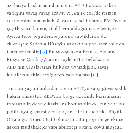
azalmaya başlamasından sonra ABD Irak'taki askeri
varlığını yavaş yavaş azalttı ve Aralık 2011'de resmen
çekilmesini tamamladı. Savaşın sebebi olarak BM, Irak’ta
çeşitli yasaklanmış silahların olduğunu söylemiştir.
Ayrıca terör örgütlerine yardım yaptıklarını da
eklemiştir. Saddam Hüseyin yakalanmış ve 2006 yılında
idam edilmiştir.
[13]
Bu savaşa karşı Fransa, Almanya,
Rusya ve Çin kaygılarını söylemiştir. Belçika ise
ABD’nin uluslararası hukuka uymadığını, savaş
kurallarını ihlal ettiğinden yakınmıştır.
[14]
Tüm bu yaşanılanlardan sonra ABD’ye karşı güvensizlik
hâkim olmuştur. ABD’nin bölge üzerinde karizmasını
toplayabilmek ve çıkarlarını koruyabilmek için yeni bir
politikaya geçmesi gerekmiştir. İşte bu politika Büyük
Ortadoğu Projesi(BOP) olmuştur. Bu proje ile gerekirse
askeri müdahaleler yapılabileceği ortaya koyulmuştur.