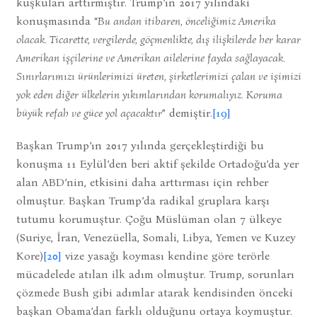
kuşkuları arttırmıştır. Trump’ın 2017 yılındaki
konuşmasında “
Bu andan itibaren, önceliğimiz Amerika
olacak. Ticarette, vergilerde, göçmenlikte, dış ilişkilerde her karar
Amerikan işçilerine ve Amerikan ailelerine fayda sağlayacak.
Sınırlarımızı ürünlerimizi üreten, şirketlerimizi çalan ve işimizi
yok eden diğer ülkelerin yıkımlarından korumalıyız. Koruma
büyük refah ve güce yol açacaktır
” demiştir.
[19]
Başkan Trump’ın 2017 yılında gerçekleştirdiği bu
konuşma 11 Eylül’den beri aktif şekilde Ortadoğu’da yer
alan ABD’nin, etkisini daha arttırması için rehber
olmuştur. Başkan Trump’da radikal gruplara karşı
tutumu korumuştur. Çoğu Müslüman olan 7 ülkeye
(Suriye, İran, Venezüella, Somali, Libya, Yemen ve Kuzey
Kore)
[20]
vize yasağı koyması kendine göre terörle
mücadelede atılan ilk adım olmuştur. Trump, sorunları
çözmede Bush gibi adımlar atarak kendisinden önceki
başkan Obama’dan farklı olduğunu ortaya koymuştur.