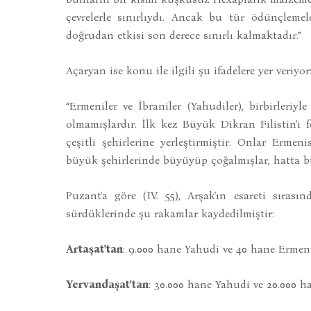
çevrelerle sınırlıydı. Ancak bu tür ödünçlemel
doğrudan etkisi son derece sınırlı kalmaktadır.”
Açaryan ise konu ile ilgili şu ifadelere yer veriyor
“Ermeniler ve İbraniler (Yahudiler), birbirleriyl
olmamışlardır. İlk kez Büyük Dikran Filistin'i f
çeşitli şehirlerine yerleştirmiştir. Onlar Erm
büyük şehirlerinde büyüyüp çoğalmışlar, hatta bu
Puzant'a göre (IV. 55), Arşak'ın esareti sırası
sürdüklerinde şu rakamlar kaydedilmiştir:
Artaşat'tan
: 9.000 hane Yahudi ve 40 hane Ermeni
Yervandaşat'tan
: 30.000 hane Yahudi ve 20.000 h