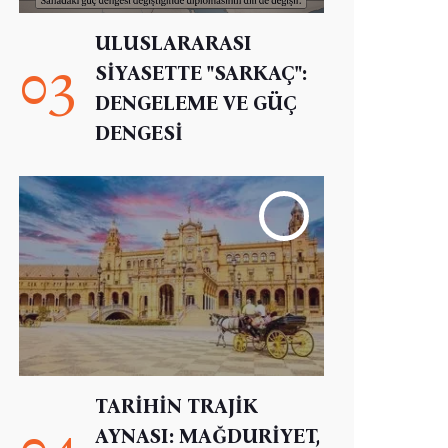
ULUSLARARASI
03
SİYASETTE "SARKAÇ":
DENGELEME VE GÜÇ
DENGESİ
TARİHİN TRAJİK
04
AYNASI: MAĞDURİYET,