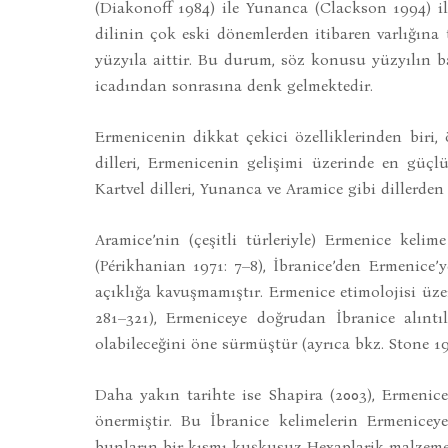
(Diakonoff 1984) ile Yunanca (Clackson 1994) il
dilinin çok eski dönemlerden itibaren varlığına 
yüzyıla aittir. Bu durum, söz konusu yüzyılın 
icadından sonrasına denk gelmektedir.
Ermenicenin dikkat çekici özelliklerinden biri,
dilleri, Ermenicenin gelişimi üzerinde en güçlü
Kartvel dilleri, Yunanca ve Aramice gibi dillerden
Aramice’nin (çeşitli türleriyle) Ermenice keli
(Périkhanian 1971: 7–8), İbranice’den Ermenice
açıklığa kavuşmamıştır. Ermenice etimolojisi üz
281–321), Ermeniceye doğrudan İbranice alıntı
olabileceğini öne sürmüştür (ayrıca bkz. Stone 1982
Daha yakın tarihte ise Shapira (2003), Ermenic
önermiştir. Bu İbranice kelimelerin Ermenicey
bunların bir kısmı kuşkusuz Hexaplarik malzemel