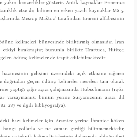
e yakın benzerlikler gösterir. Antik kaynaklar Ermenice
tanıklık etse de, bilinen en erken yazılı kaynaklar MS 5.
başlarında Mesrop Maštoc‘ tarafından Ermeni alfabesinin
 ödünç kelimeleri bünyesinde biriktirmiş olmasıdır. İran
 etkiyi bırakmıştır; bununla birlikte Urartuca, Hititçe,
 gelen ödünç kelimeler de tespit edilebilmektedir.
me hazinesinin gelişimi üzerindeki açık etkisine rağmen
’ye doğrudan geçen ödünç kelimeler meselesi tam olarak
erine yaptığı çığır açıcı çalışmasında Hübschmann (1962:
lar varsaymamış; bunun yerine Süryanicenin aracı dil
: 287 ve ilgili bibliyografya).
edeki bazı kelimeler için Aramice yerine İbranice köken
e hangi yollarla ve ne zaman girdiği bilinmemektedir;
erin ve teknik kelime listelerinin dolaşımda olduğu ilmî