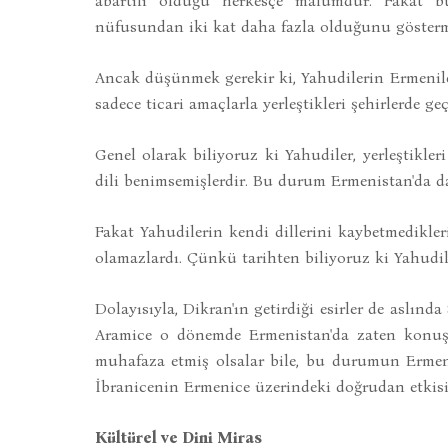
abartılı olduğu herkesçe malumdur. Fakat
nüfusundan iki kat daha fazla olduğunu gösterme
Ancak düşünmek gerekir ki, Yahudilerin Ermeniler
sadece ticari amaçlarla yerleştikleri şehirlerde g
Genel olarak biliyoruz ki Yahudiler, yerleştikler
dili benimsemişlerdir. Bu durum Ermenistan'da d
Fakat Yahudilerin kendi dillerini kaybetmedikler
olamazlardı. Çünkü tarihten biliyoruz ki Yahudile
Dolayısıyla, Dikran'ın getirdiği esirler de aslın
Aramice o dönemde Ermenistan'da zaten konuşul
muhafaza etmiş olsalar bile, bu durumun Ermeni
İbranicenin Ermenice üzerindeki doğrudan etkis
Kültürel ve Dini Miras