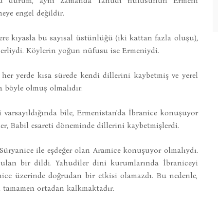
 bu durum, aynı zamanda Yahudi nüfusunun Ermeni
ye engel değildir.
e kıyasla bu sayısal üstünlüğü (iki kattan fazla oluşu),
eçerliydi. Köylerin yoğun nüfusu ise Ermeniydi.
i her yerde kısa sürede kendi dillerini kaybetmiş ve yerel
a böyle olmuş olmalıdır.
i varsayıldığında bile, Ermenistan'da İbranice konuşuyor
r, Babil esareti döneminde dillerini kaybetmişlerdi.
da Süryanice ile eşdeğer olan Aramice konuşuyor olmalıydı.
an bir dildi. Yahudiler dini kurumlarında İbraniceyi
ce üzerinde doğrudan bir etkisi olamazdı. Bu nedenle,
i tamamen ortadan kalkmaktadır.