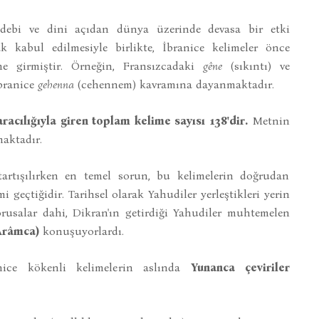
edebi ve dini açıdan dünya üzerinde devasa bir etki
ak kabul edilmesiyle birlikte, İbranice kelimeler önce
ne girmiştir. Örneğin, Fransızcadaki
gêne
(sıkıntı) ve
İbranice
gehenna
(cehennem) kavramına dayanmaktadır.
acılığıyla giren toplam kelime sayısı 138'dir.
Metnin
maktadır.
tartışılırken en temel sorun, bu kelimelerin doğrudan
geçtiğidir. Tarihsel olarak Yahudiler yerleştikleri yerin
korusalar dahi, Dikran'ın getirdiği Yahudiler muhtemelen
Arâmca)
konuşuyorlardı.
anice kökenli kelimelerin aslında
Yunanca çeviriler