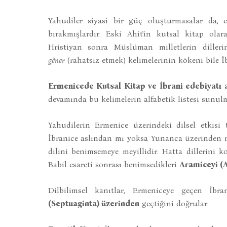
Yahudiler siyasi bir güç oluşturmasalar da, 
bırakmışlardır. Eski Ahit'in kutsal kitap olar
Hristiyan sonra Müslüman milletlerin dilleri
gêner
(rahatsız etmek) kelimelerinin kökeni bile 
Ermenicede Kutsal Kitap ve İbrani edebiyatı ar
devamında bu kelimelerin alfabetik listesi sunul
Yahudilerin Ermenice üzerindeki dilsel etkisi 
İbranice aslından mı yoksa Yunanca üzerinden mi 
dilini benimsemeye meyillidir. Hatta dillerini 
Babil esareti sonrası benimsedikleri
Aramiceyi (
Dilbilimsel kanıtlar, Ermeniceye geçen İbr
(Septuaginta) üzerinden
geçtiğini doğrular: