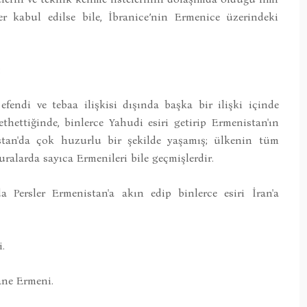
er kabul edilse bile, İbranice’nin Ermenice üzerindeki
:
e efendi ve tebaa ilişkisi dışında başka bir ilişki içinde
ethettiğinde, binlerce Yahudi esiri getirip Ermenistan'ın
enistan'da çok huzurlu bir şekilde yaşamış; ülkenin tüm
ralarda sayıca Ermenileri bile geçmişlerdir.
nda Persler Ermenistan'a akın edip binlerce esiri İran'a
.
ane Ermeni.