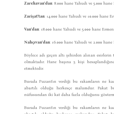
Zarehavan'dan
: 8.000 hane Yahudi ve 5.000 hane
Zarişat'tan
: 14.000 hane Yahudi ve 10.000 hane E
Van'dan
: 18.000 hane Yahudi ve 5.000 hane Ermeni
Nahçıvan'dan
: 16.000 hane Yahudi ve 2.000 hane
Böylece adı geçen altı şehirden alınan esirleri
olmaktadır. Hane başına 5 kişi hesaplandığın
etmektedir.
Burada Puzant'ın verdiği bu rakamların ne ka
abartılı olduğu herkesçe malumdur. Fakat
nüfusundan iki kat daha fazla olduğunu gösterme
Burada Puzant'ın verdiği bu rakamların ne ka