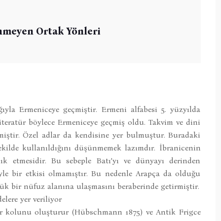
nmeyen Ortak Yönleri
ğıyla Ermeniceye geçmiştir. Ermeni alfabesi 5. yüzyılda
 literatür böylece Ermeniceye geçmiş oldu. Takvim ve dini
miştir. Özel adlar da kendisine yer bulmuştur. Buradaki
kilde kullanıldığını düşünmemek lazımdır. İbranicenin
k etmesidir. Bu sebeple Batı’yı ve dünyayı derinden
böyle bir etkisi olmamıştır. Bu nedenle Arapça da olduğu
üyük bir nüfuz alanına ulaşmasını beraberinde getirmiştir.
elere yer veriliyor
bir kolunu oluşturur (Hübschmann 1875) ve Antik Frigce