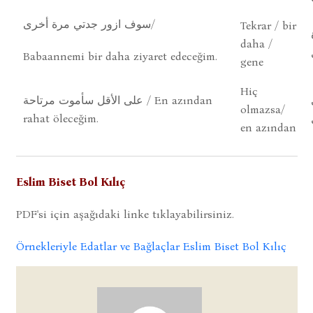
سوف ازور جدتي مرة أخرى/
Tekrar / bir
daha /
Babaannemi bir daha ziyaret edeceğim.
gene
Hiç
على الأقل سأموت مرتاحة / En azından
olmazsa/
rahat öleceğim.
en azından
Eslim Biset Bol Kılıç
PDF'si için aşağıdaki linke tıklayabilirsiniz.
Örnekleriyle Edatlar ve Bağlaçlar Eslim Biset Bol Kılıç