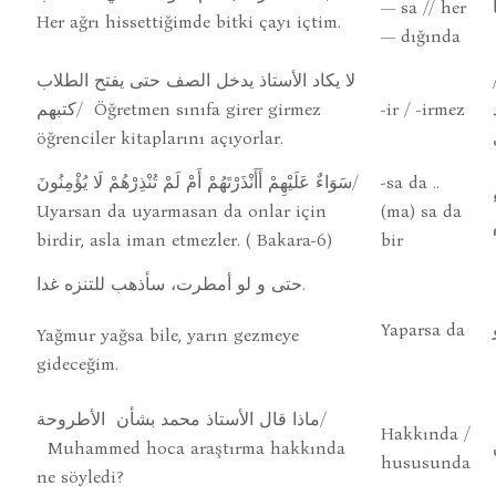
— sa // her
Her ağrı hissettiğimde bitki çayı içtim.
— dığında
لا يكاد الأستاذ يدخل الصف حتى يفتح الطلاب
كتبهم/ Öğretmen sınıfa girer girmez
-ir / -irmez
öğrenciler kitaplarını açıyorlar.
سَوَاءٌ عَلَيْهِمْ أَأَنْذَرْتَهُمْ أَمْ لَمْ تُنْذِرْهُمْ لَا يُؤْمِنُونَ/
-sa da ..
Uyarsan da uyarmasan da onlar için
(ma) sa da
birdir, asla iman etmezler. ( Bakara-6)
bir
حتى و لو أمطرت، سأذهب للتنزه غدا.
Yaparsa da
Yağmur yağsa bile, yarın gezmeye
gideceğim.
ماذا قال الأستاذ محمد بشأن الأطروحة/
Hakkında /
Muhammed hoca araştırma hakkında
hususunda
ne söyledi?