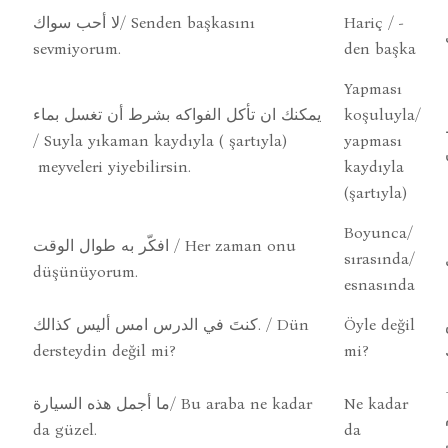
لا أحب سواك/ Senden başkasını
Hariç / -
sevmiyorum.
den başka
Yapması
يمكنك ان تأكل الفواكه بشرط أن تغسل بماء
koşuluyla/
/ Suyla yıkaman kaydıyla ( şartıyla)
yapması
meyveleri yiyebilirsin.
kaydıyla
(şartıyla)
Boyunca/
افكّر به طوال الوقت / Her zaman onu
sırasında/
düşünüyorum.
esnasında
كنتَ في الدرس امس أليس كذالك. / Dün
Öyle değil
dersteydin değil mi?
mi?
ما أجمل هذه السيارة/ Bu araba ne kadar
Ne kadar
da güzel.
da