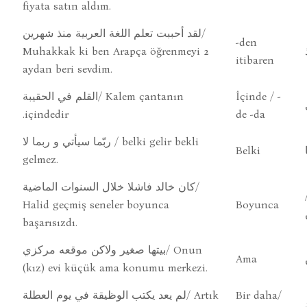
fiyata satın aldım.
لقد أحببت تعلم اللغة العربية منذ شهرين/
-den
Muhakkak ki ben Arapça öğrenmeyi 2
itibaren
aydan beri sevdim.
القلم في الحقيبة/ Kalem çantanın
İçinde / -
.içindedir
de -da
ربّما سيأتي و ربما لا / belki gelir bekli
Belki
gelmez.
كان خالد فاشلا خلال السنوات الماضية/
Halid geçmiş seneler boyunca
Boyunca
başarısızdı.
بيتها صغير ولاكن موقعه مركزي/ Onun
Ama
(kız) evi küçük ama konumu merkezi.
لم يعد يكتب الوظيقة في يوم العطلة/ Artık
Bir daha/