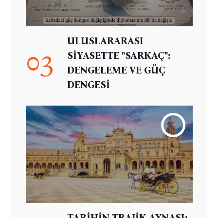
ULUSLARARASI
03
SİYASETTE "SARKAÇ":
DENGELEME VE GÜÇ
DENGESİ
TARİHİN TRAJİK AYNASI: