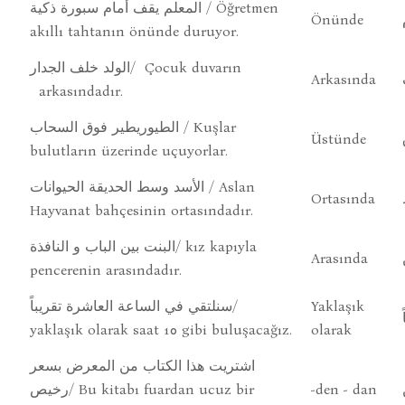
المعلم يقف أمام سبورة ذكية / Öğretmen
Önünde
akıllı tahtanın önünde duruyor.
الولد خلف الجدار/ Çocuk duvarın
Arkasında
arkasındadır.
الطيوريطير فوق السحاب / Kuşlar
Üstünde
bulutların üzerinde uçuyorlar.
الأسد وسط الحديقة الحيوانات / Aslan
Ortasında
Hayvanat bahçesinin ortasındadır.
البنت بين الباب و النافذة/ kız kapıyla
Arasında
pencerenin arasındadır.
سنلتقي في الساعة العاشرة تقريباً/
Yaklaşık
yaklaşık olarak saat 10 gibi buluşacağız.
olarak
اشتريت هذا الكتاب من المعرض بسعر
رخيص/ Bu kitabı fuardan ucuz bir
-den - dan