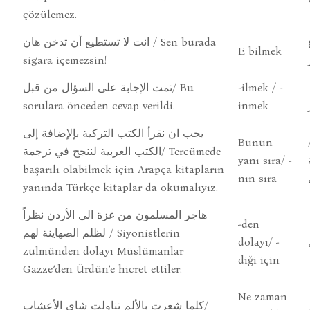
çözülemez.
انت لا تستطيع أن تدخن هان / Sen burada
E bilmek
sigara içemezsin!
تمت الإجابة على السؤال من قبل/ Bu
-ilmek / -
sorulara önceden cevap verildi.
inmek
يجب ان نقرأ الكتب التركية بإلإضافة إلى
Bunun
الكتب العربية لننجح في ترجمة/ Tercümede
yanı sıra/ -
başarılı olabilmek için Arapça kitapların
nın sıra
yanında Türkçe kitaplar da okumalıyız.
هاجر المسلمون من غزة الى الأردن نظراً
-den
لظلم الصهاينة لهم / Siyonistlerin
dolayı/ -
zulmünden dolayı Müslümanlar
diği için
Gazze’den Ürdün’e hicret ettiler.
Ne zaman
كلما شعرت بالألم تناولت شاي الأعشاب/