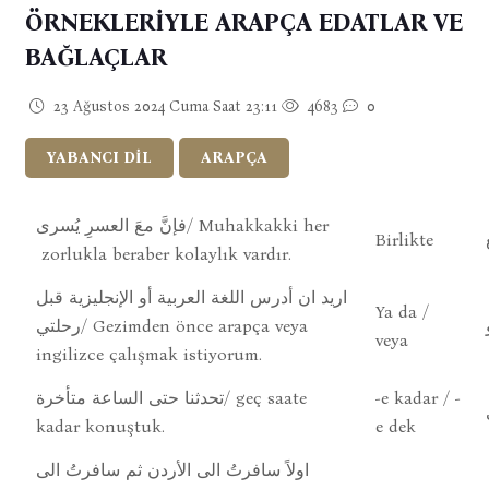
ÖRNEKLERİYLE ARAPÇA EDATLAR VE
BAĞLAÇLAR
23 Ağustos 2024 Cuma Saat 23:11
4683
0
YABANCI DİL
ARAPÇA
فإنَّ معَ العسرِ يُسرى/ Muhakkakki her
Birlikte
zorlukla beraber kolaylık vardır.
اريد ان أدرس اللغة العربية أو الإنجليزية قبل
Ya da /
رحلتي/ Gezimden önce arapça veya
veya
ingilizce çalışmak istiyorum.
تحدثنا حتى الساعة متأخرة/ geç saate
-e kadar / -
kadar konuştuk.
e dek
اولاً سافرتُ الى الأردن ثم سافرتُ الى