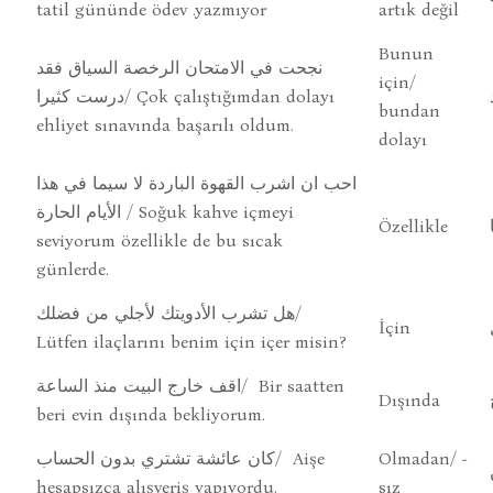
tatil gününde ödev .yazmıyor
artık değil
Bunun
نجحت في الامتحان الرخصة السياق فقد
için/
درست كثيرا/ Çok çalıştığımdan dolayı
bundan
ehliyet sınavında başarılı oldum.
dolayı
احب ان اشرب القهوة الباردة لا سيما في هذا
الأيام الحارة / Soğuk kahve içmeyi
Özellikle
seviyorum özellikle de bu sıcak
günlerde.
هل تشرب الأدويتك لأجلي من فضلك/
İçin
Lütfen ilaçlarını benim için içer misin?
اقف خارج البيت منذ الساعة/ Bir saatten
Dışında
beri evin dışında bekliyorum.
كان عائشة تشتري بدون الحساب/ Aişe
Olmadan/ -
hesapsızca alışveriş yapıyordu.
sız