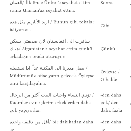
العمان/ İlk önce Ürdün’e seyahat ettim
Sonra
sonra Umman’aa seyahat ettim.
اريد الأبازيم مثل هذه / Bunun gibi tokalar
Gibi
istiyorum.
سافرت الى أفغانستان لان صديقتي يسكن
هناك/ Afganistan’a seyahat ettim çünkü
Çünkü
arkadaşım orada oturuyor.
يصل مديرنا الى المكتبة غداً. اذا نستقبله /
Öyleyse /
Müdürümüz ofise yarın gelecek. Öyleyse
O halde
onu karşılayalım.
تؤدي النساء واجبات البيت أكثر من الرجال /
-den daha
Kadınlar evin işlerini erkeklerden daha
çok/-den
çok yapıyorlar.
daha fazla
أقل من دقيقة واحدة/ bir dakikadan daha
-den daha
az
az