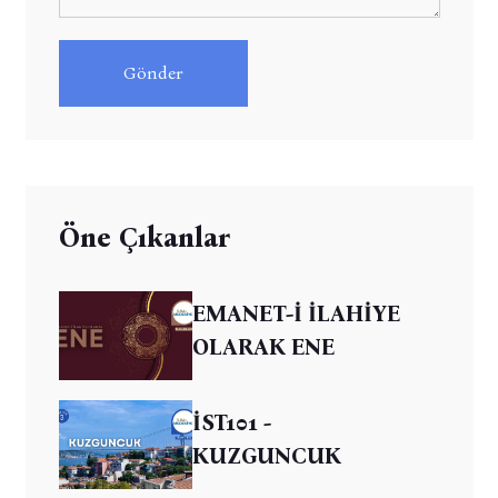
Gönder
Öne Çıkanlar
EMANET-İ İLAHİYE
OLARAK ENE
İST101 -
KUZGUNCUK