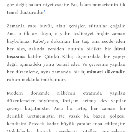
göz değil; bakan niyet esastır. Bu, İslam mimarisinin ilk
2
temel düsturudur
.
Zamanla yapı büyür, alan genişler, sütunlar çoğalır.
Ama o ilk arı duyu, o yalın teslimiyet hiçbir zaman
kaybolmaz. Kâbe’ye dokunan her taş, ona secde eden
her alın, aslında yeniden onunla birlikte bir
fıtrat
inşasına
katılır. Çünkü Kâbe, dışımızdaki bir yapıyı
değil, içimizdeki yönü temsil eder. Ve çevresine yapılan
her düzenleme, aynı zamanda bir
iç mimari düzendir
;
ruhun mekânla imtihanıdır.
Modern dönemde Kâbe'nin etrafında yapılan
düzenlemeler büyümüş, ihtişam artmış, dev yapılar
çevreyi kuşatmıştır. Ama bu artış, her zaman bir
derinlik üretmemiştir. Ne yazık ki, bazen gölgesi,
kendisini örtecek kadar büyük yapılar inşa edilmiştir.
Gökdelenler kutsalı çevrelemiş, oteller minarelerin