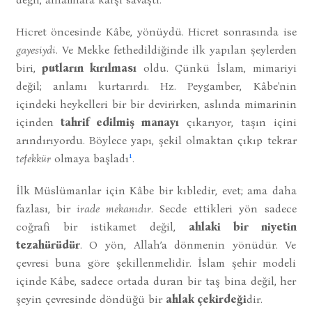
Hicret öncesinde Kâbe, yönüydü. Hicret sonrasında ise
gayesiydi
. Ve Mekke fethedildiğinde ilk yapılan şeylerden
biri,
putların kırılması
oldu. Çünkü İslam, mimariyi
değil; anlamı kurtarırdı. Hz. Peygamber, Kâbe'nin
içindeki heykelleri bir bir devirirken, aslında mimarinin
içinden
tahrif edilmiş manayı
çıkarıyor, taşın içini
arındırıyordu. Böylece yapı, şekil olmaktan çıkıp tekrar
1
tefekkür
olmaya başladı
.
İlk Müslümanlar için Kâbe bir kıbledir, evet; ama daha
fazlası, bir
irade mekanıdır
. Secde ettikleri yön sadece
coğrafi bir istikamet değil,
ahlaki bir niyetin
tezahürüdür
. O yön, Allah’a dönmenin yönüdür. Ve
çevresi buna göre şekillenmelidir. İslam şehir modeli
içinde Kâbe, sadece ortada duran bir taş bina değil, her
şeyin çevresinde döndüğü bir
ahlak çekirdeği
dir.