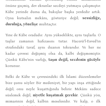
önüne geçmiş, dev ekranlar secdeyi yutmaya çalışmıştır.
Kâbe yerinde dursa da, bakışlar başka yerdedir artık.
Oysa kutsalın mekânı, gösteriye değil;
sessizliğe,
duruluğa, yönelişe
muhtaçtır.
Yine de Kâbe oradadır. Aynı yükseklikte, aynı taşlarla. O
taşlar zamanın hafızasını tutar. Hacerü’l-Esved’in
etrafındaki tavaf, aynı duanın tekrarıdır. Ve her ne
kadar çevresi değişmiş olsa da, kalbi değişmemiştir.
Çünkü Kâbe’nin varlığı,
taşın değil, secdenin gücüyle
korunur.
Belki de Kâbe ve çevresindeki ilk İslami düzenlemeler
bize şunu söyler: Bir medeniyet, bir yapı inşa ettiğinde
değil; onu neyle kuşattığında belirir. Mekânı sadece
süslemek değil,
niyetle kuşatmak gerekir
. Çünkü yön,
mimarinin değil, kalbin meselesidir. Ve kalp, o ilk