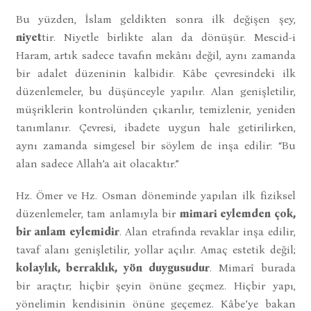
Bu yüzden, İslam geldikten sonra ilk değişen şey,
niyet
tir. Niyetle birlikte alan da dönüşür. Mescid-i
Haram, artık sadece tavafın mekânı değil, aynı zamanda
bir adalet düzeninin kalbidir. Kâbe çevresindeki ilk
düzenlemeler, bu düşünceyle yapılır. Alan genişletilir,
müşriklerin kontrolünden çıkarılır, temizlenir, yeniden
tanımlanır. Çevresi, ibadete uygun hale getirilirken,
aynı zamanda simgesel bir söylem de inşa edilir: “Bu
alan sadece Allah’a ait olacaktır.”
Hz. Ömer ve Hz. Osman döneminde yapılan ilk fiziksel
düzenlemeler, tam anlamıyla bir
mimari eylemden çok,
bir anlam eylemidir
. Alan etrafında revaklar inşa edilir,
tavaf alanı genişletilir, yollar açılır. Amaç estetik değil;
kolaylık, berraklık, yön duygusudur
. Mimarî burada
bir araçtır; hiçbir şeyin önüne geçmez. Hiçbir yapı,
yönelimin kendisinin önüne geçemez. Kâbe’ye bakan