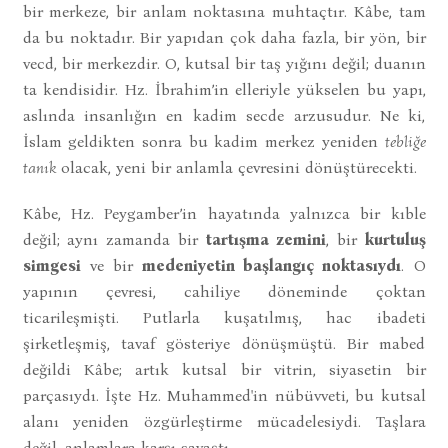
bir merkeze, bir anlam noktasına muhtaçtır. Kâbe, tam
da bu noktadır. Bir yapıdan çok daha fazla, bir yön, bir
vecd, bir merkezdir. O, kutsal bir taş yığını değil; duanın
ta kendisidir. Hz. İbrahim’in elleriyle yükselen bu yapı,
aslında insanlığın en kadim secde arzusudur. Ne ki,
İslam geldikten sonra bu kadim merkez yeniden
tebliğe
tanık
olacak, yeni bir anlamla çevresini dönüştürecekti.
Kâbe, Hz. Peygamber’in hayatında yalnızca bir kıble
değil; aynı zamanda bir
tartışma zemini
, bir
kurtuluş
simgesi
ve bir
medeniyetin başlangıç noktasıydı
. O
yapının çevresi, cahiliye döneminde çoktan
ticarileşmişti. Putlarla kuşatılmış, hac ibadeti
şirketleşmiş, tavaf gösteriye dönüşmüştü. Bir mabed
değildi Kâbe; artık kutsal bir vitrin, siyasetin bir
parçasıydı. İşte Hz. Muhammed'in nübüvveti, bu kutsal
alanı yeniden özgürleştirme mücadelesiydi. Taşlara
değil, anlamlara karşı savaştı.