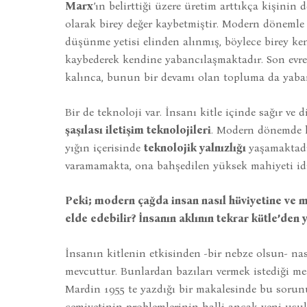
Marx
’ın belirttiği üzere üretim arttıkça kişinin
olarak birey değer kaybetmiştir. Modern dönemle b
düşünme yetisi elinden alınmış, böylece birey k
kaybederek kendine yabancılaşmaktadır. Son evre
kalınca, bunun bir devamı olan topluma da yaban
Bir de teknoloji var. İnsanı kitle içinde sağır ve 
şaşılası iletişim teknolojileri
. Modern dönemde ki
yığın içerisinde
teknolojik yalnızlığı
yaşamaktadı
varamamakta, ona bahşedilen yüksek mahiyeti id
Peki; modern çağda insan nasıl hüviyetine ve ma
elde edebilir? İnsanın aklının tekrar kütle’de
İnsanın kitlenin etkisinden -bir nebze olsun- na
mevcuttur. Bunlardan bazıları vermek istediği me
Mardin 1955 te yazdığı bir makalesinde bu sorunun
cemiyetinin problemlerinin halli ancak yeni usul