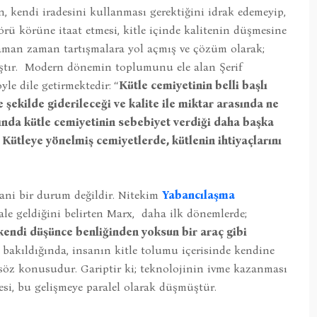
in, kendi iradesini kullanması gerektiğini idrak edemeyip,
örü körüne itaat etmesi, kitle içinde kalitenin düşmesine
aman zaman tartışmalara yol açmış ve çözüm olarak;
ıştır. Modern dönemin toplumunu ele alan Şerif
 dile getirmektedir: ‘‘
Kütle cemiyetinin belli başlı
şekilde giderileceği ve kalite ile miktar arasında ne
ında kütle cemiyetinin sebebiyet verdiği daha başka
ütleye yönelmiş cemiyetlerde, kütlenin ihtiyaçlarını
ani bir durum değildir. Nitekim
Yabancılaşma
ale geldiğini belirten Marx, daha ilk dönemlerde;
, kendi düşünce benliğinden yoksun bir araç gibi
akıldığında, insanın kitle tolumu içerisinde kendine
 söz konusudur. Gariptir ki; teknolojinin ivme kazanması
si, bu gelişmeye paralel olarak düşmüştür.