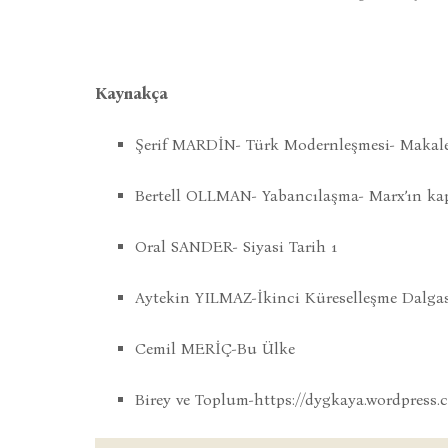
Kaynakça
Şerif MARDİN- Türk Modernleşmesi- Makale
Bertell OLLMAN- Yabancılaşma- Marx’ın kap
Oral SANDER- Siyasi Tarih 1
Aytekin YILMAZ-İkinci Küreselleşme Dalgas
Cemil MERİÇ-Bu Ülke
Birey ve Toplum-https://dygkaya.wordpress.