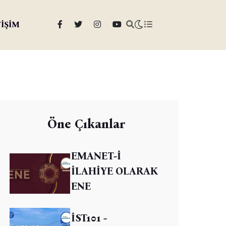
TİŞİM
Öne Çıkanlar
EMANET-İ
İLAHİYE OLARAK
ENE
İST101 -