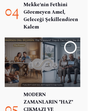
Mekke’nin Fethini
04
Göremeyen Amel,
Geleceği Şekillendiren
Kalem
MODERN
ZAMANLARIN "HAZ"
05
ÇIKMAZI VE