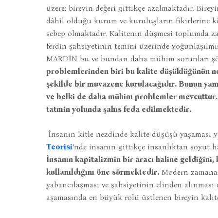
üzere; bireyin değeri gittikçe azalmaktadır. Birey
dâhil olduğu kurum ve kuruluşların fikirlerine k
sebep olmaktadır. Kalitenin düşmesi toplumda z
ferdin şahsiyetinin temini üzerinde yoğunlaşılm
MARDİN bu ve bundan daha mühim sorunları şöyle
problemlerinden biri bu kalite düşüklüğünün ne 
şekilde bir muvazene kurulacağıdır. Bunun yan
ve belki de daha mühim problemler mevcuttur. K
tatmin yolunda şahıs feda edilmektedir.
İnsanın kitle nezdinde kalite düşüşü yaşaması y
Teorisi
’nde insanın gittikçe insanlıktan soyut h
İnsanın kapitalizmin bir aracı haline geldiğini
kullanıldığını öne sürmektedir.
Modern zamana b
yabancılaşması ve şahsiyetinin elinden alınması
aşamasında en büyük rolü üstlenen bireyin kalite