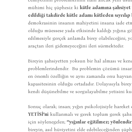
mühimi hiç şüphesiz ki
kütle adamına şahsiyet
edildiği takdirde kütle adamı kütleden sıyrılıp b
demokrasinin insanın mahiyetini insana iade et
olduğu müessese yada etkisinde kaldığı yığına gö
edilmesiyle gerçek anlamda birey olabileceğini, yo
araçtan ileri gidemeyeceğini ileri sürmektedir.
Bireyin şahsiyetten yoksun bir hal alması ve ke
problemlerindendir. Bu problemin çözümü insan
en önemli özelliğin ve aynı zamanda onu hayvan
kapasitesinin olduğu ortadadır. Dolayısıyla bire
kendi düşünebilme ve sorgulayabilme yetisini kul
Sonuç olarak; insan; yığın psikolojisiyle hareket
YETİSİ’ni
kullanmalı ve gerek toplum gerek şahsı 
için söylenegelen;
‘’yığınlar eğitilmez; yönlendiri
bireyin, asıl hüviyetini elde edebileceğinden şüp