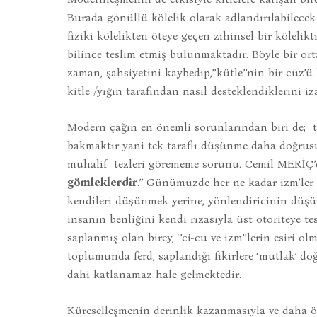
Burada gönüllü kölelik olarak adlandırılabilecek
fiziki kölelikten öteye geçen zihinsel bir kölelikt
bilince teslim etmiş bulunmaktadır. Böyle bir or
zaman, şahsiyetini kaybedip,’’kütle’’nin bir cüz’ü
kitle /yığın tarafından nasıl desteklendiklerini iz
Modern çağın en önemli sorunlarından biri de; t
bakmaktır yani tek taraflı düşünme daha doğrus
muhalif tezleri görememe sorunu. Cemil MERİÇ’e
gömleklerdir
.’’ Günümüzde her ne kadar izm’ler ağı
kendileri düşünmek yerine, yönlendiricinin düşün
insanın benliğini kendi rızasıyla üst otoriteye tes
saplanmış olan birey, ‘’ci-cu ve izm’’lerin esir
toplumunda ferd, saplandığı fikirlere ‘mutlak’ d
dahi katlanamaz hale gelmektedir.
Küreselleşmenin derinlik kazanmasıyla ve daha ö