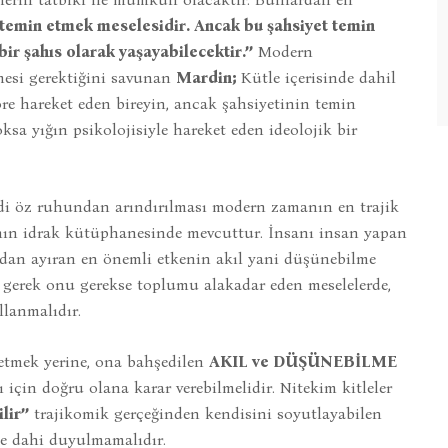
 temin etmek meselesidir. Ancak bu şahsiyet temin
ir şahıs olarak yaşayabilecektir.’’
Modern
mesi gerektiğini savunan
Mardin;
Kütle içerisinde dahil
re hareket eden bireyin, ancak şahsiyetinin temin
ksa yığın psikolojisiyle hareket eden ideolojik bir
ndi öz ruhundan arındırılması modern zamanın en trajik
ın idrak kütüphanesinde mevcuttur. İnsanı insan yapan
dan ayıran en önemli etkenin akıl yani düşünebilme
y gerek onu gerekse toplumu alakadar eden meselelerde,
lanmalıdır.
 etmek yerine, ona bahşedilen
AKIL ve DÜŞÜNEBİLME
için doğru olana karar verebilmelidir. Nitekim kitleler
lir’’
trajikomik gerçeğinden kendisini soyutlayabilen
he dahi duyulmamalıdır.