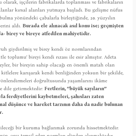
larak, işçilerin fabrikalarda toplanması ve fabrikaların
 alanlar kırsal alanları yutmaya başladı. Bu gelişme nüfus
ulma yönündeki çabalarla birleştiğinde, 20. yüzyılın
erini aldı.
Burada ele alınacak asıl konu ise; geçmişten
birey ve bireye atfedilen mahiyetidir.
ruh giydirilmiş ve birey kendi öz normlarından
le toplumu’ bireyi kendi rızası ile esir almıştır. Adeta
yler, bir bireyin sahip olacağı en önemli matah olan
kitlelere karışarak kendi benliğinden yoksun bir şekilde,
yönlendirmeleri doğrultusunda yaşamlarını ikâme
 dile getirmektedir:
Fertlerin, ‘’büyük sayıların’’
yla ferdiyetlerini kaybetmeleri, şahısları zaten
nal düşünce ve hareket tarzının daha da nadir bulunan
r.
bileceği bir kuruma bağlanmak zorunda hissetmektedir.
eyin, onu temsil eden normları elinden alınmaktadır.