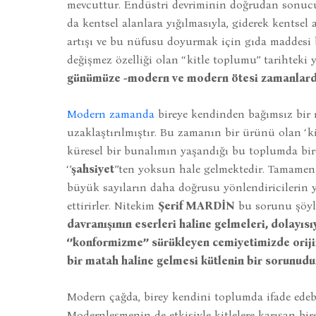
mevcuttur. Endüstri devriminin doğrudan sonucu o
da kentsel alanlara yığılmasıyla, giderek kentsel
artışı ve bu nüfusu doyurmak için gıda maddesi b
değişmez özelliği olan ‘‘kitle toplumu’’ tarihteki y
günümüze -modern ve modern ötesi zamanlarda- 
Modern zamanda
bireye kendinden bağımsız bir 
uzaklaştırılmıştır. Bu zamanın bir ürünü olan ‘kit
küresel bir bunalımın yaşandığı bu toplumda bire
‘’
şahsiyet
’’ten yoksun hale gelmektedir. Tamamen 
büyük sayıların daha doğrusu yönlendiricilerin 
ettirirler. Nitekim
Şerif MARDİN
bu sorunu şöyle
davranışının eserleri haline gelmeleri, dolayısı
‘’konformizme’’ sürükleyen cemiyetimizde oriji
bir matah haline gelmesi kütlenin bir sorunudu
Modern çağda, birey kendini toplumda ifade ede
Modernleşmenin de etkisiyle kitlelere karışan bir