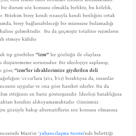
 bir durum söz konusu olmakla birlikte, bu kölelik,
ir. Nitekim birey kendi rızasıyla kendi benliğini ortak
tamda, birey bağlanabileceği bir müessese bulamadığı
 haline gelmektedir. Bu da geçmişte totaliter rejimlerin
ah etmeye kâfidir.
ek tip görebilen
‘’izm’’
ler gözlüğü ile olaylara
u düşünememe sorunudur. Bir ideolojiye saplanıp,
 göre;
‘‘izm’ler idraklerimize giydirilen deli
rlığını ‘ci-cu’lara (a’cı, b’ci) bıraktıysa da, insanlar
cesini uygular ve ona göre hareket ederler. Bu da
lim ettiğinin en bariz göstergesidir. İdeoloji bataklığına
i olmaktan kendini alıkoyamamaktadır. Günümüz
oğru gözüyle bakıp alternatiflerin söz konusu olmasına
ncesinde Marx’ın ‘
yabancılaşma teorisi
’nde belirttiği