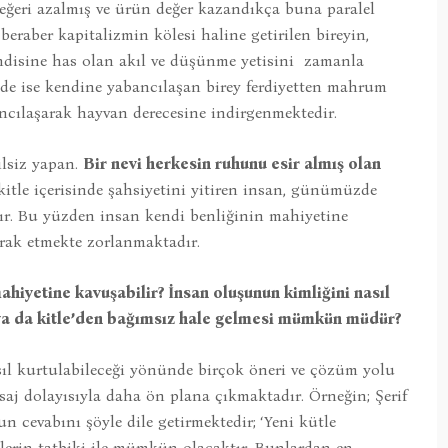
 değeri azalmış ve ürün değer kazandıkça buna paralel
eraber kapitalizmin kölesi haline getirilen bireyin,
endisine has olan akıl ve düşünme yetisini zamanla
de ise kendine yabancılaşan birey ferdiyetten mahrum
cılaşarak hayvan derecesine indirgenmektedir.
dilsiz yapan.
Bir nevi herkesin ruhunu esir almış olan
tle içerisinde şahsiyetini yitiren insan, günümüzde
r. Bu yüzden insan kendi benliğinin mahiyetine
rak etmekte zorlanmaktadır.
hiyetine kavuşabilir? İnsan oluşunun kimliğini nasıl
n ya da kitle’den bağımsız hale gelmesi mümkün müdür?
sıl kurtulabileceği yönünde birçok öneri ve çözüm yolu
saj dolayısıyla daha ön plana çıkmaktadır. Örneğin; Şerif
 cevabını şöyle dile getirmektedir; ‘Yeni kütle
lerin tatbiki ile mümkün olacaktır. Bunlardan en