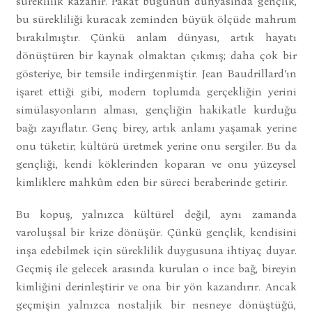
süreklilik kazanır. Fakat bugünün dünyasında gençlik,
bu sürekliliği kuracak zeminden büyük ölçüde mahrum
bırakılmıştır. Çünkü anlam dünyası, artık hayatı
dönüştüren bir kaynak olmaktan çıkmış; daha çok bir
gösteriye, bir temsile indirgenmiştir. Jean Baudrillard’ın
işaret ettiği gibi, modern toplumda gerçekliğin yerini
simülasyonların alması, gençliğin hakikatle kurduğu
bağı zayıflatır. Genç birey, artık anlamı yaşamak yerine
onu tüketir; kültürü üretmek yerine onu sergiler. Bu da
gençliği, kendi köklerinden koparan ve onu yüzeysel
kimliklere mahkûm eden bir süreci beraberinde getirir.
Bu kopuş, yalnızca kültürel değil, aynı zamanda
varoluşsal bir krize dönüşür. Çünkü gençlik, kendisini
inşa edebilmek için süreklilik duygusuna ihtiyaç duyar.
Geçmiş ile gelecek arasında kurulan o ince bağ, bireyin
kimliğini derinleştirir ve ona bir yön kazandırır. Ancak
geçmişin yalnızca nostaljik bir nesneye dönüştüğü,