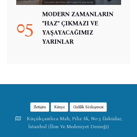
MODERN ZAMANLARIN
05
"HAZ" ÇIKMAZI VE
YAŞAYACAĞIMIZ
YARINLAR
İletişim
Künye
Gizlilik Sözleşmesi
Küçükçamlıca Mah, Filiz Sk, No:3 Üsküdar,
İstanbul (İlim Ve Medeniyet Derneği)