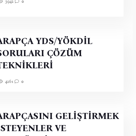
3942
0
ARAPÇA YDS/YÖKDİL
SORULARI ÇÖZÜM
TEKNİKLERİ
4261
0
ARAPÇASINI GELİŞTİRMEK
İSTEYENLER VE