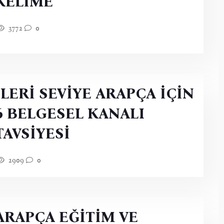
KELİME
3772
0
İLERİ SEVİYE ARAPÇA İÇİN
6 BELGESEL KANALI
TAVSİYESİ
2909
0
ARAPÇA EĞİTİM VE