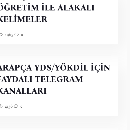
ÖĞRETİM İLE ALAKALI
KELİMELER
1965
0
ARAPÇA YDS/YÖKDİL İÇİN
FAYDALI TELEGRAM
KANALLARI
4156
0