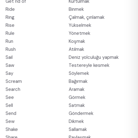
Get rid of
Kurtulmak
Ride
Binmek
Ring
Çalmak, çınlamak
Rise
Yükselmek
Rule
Yönetmek
Run
Koşmak
Rush
Atılmak
Sail
Deniz yolculuğu yapmak
Saw
Testereyle kesmek
Say
Söylemek
Scream
Bağırmak
Search
Aramak
See
Görmek
Sell
Satmak
Send
Göndermek
Sew
Dikmek
Shake
Sallamak
Share
Paylaşmak