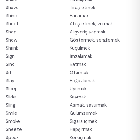
Shave
Tıraş etmek
Shine
Parlamak
Shoot
Ateş etmek, vurmak
Shop
Alışveriş yapmak
Show
Göstermek, sergilemek
Shrink
Küçülmek
Sign
İmzalamak
Sink
Batmak
Sit
Oturmak
Slay
Boğazlamak
Sleep
Uyumak
Slide
Kaymak
Sling
Asmak, savurmak
Smile
Gülümsemek
Smoke
Sigara içmek
Sneeze
Hapşırmak
Speak
Konuşmak