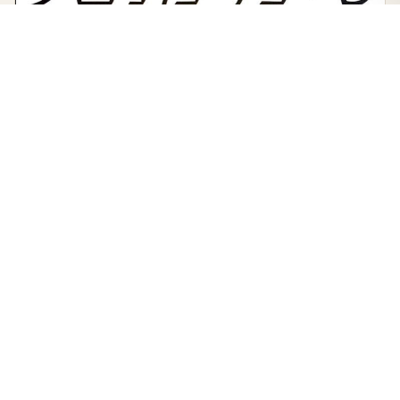
YABANCI DİL
İBRANİCEDE GIRTLAKSILARIN ETKİSİ
Gayemiz, asırlardır mirasçısı olduğumuz medeniyetin gelişimine
katkı sağlamak adına kurduğumuz ilim halkasındaki ilmî
faaliyetleri geniş kitlelere ulaştırmaktır.