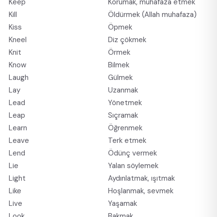
Keep
Korumak, muhafaza etmek
Kill
Öldürmek (Allah muhafaza)
Kiss
Öpmek
Kneel
Diz çökmek
Knit
Örmek
Know
Bilmek
Laugh
Gülmek
Lay
Uzanmak
Lead
Yönetmek
Leap
Sıçramak
Learn
Öğrenmek
Leave
Terk etmek
Lend
Ödünç vermek
Lie
Yalan söylemek
Light
Aydınlatmak, ışıtmak
Like
Hoşlanmak, sevmek
Live
Yaşamak
Look
Bakmak