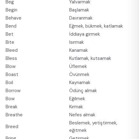
Beg
Yalvarmak
Begin
Başlamak
Behave
Davranmak
Bend
Eğmek, bükmek, katlamak
Bet
İddiaya girmek
Bite
Isırmak
Bleed
Kanamak
Bless
Kutlamak, kutsamak
Blow
Üflemek
Boast
Övünmek
Boil
Kaynamak
Borrow
Ödünç almak
Bow
Eğilmek
Break
Kırmak
Breathe
Nefes almak
Beslemek, yetiştirmek,
Breed
eğitmek
Bring
Getirmek