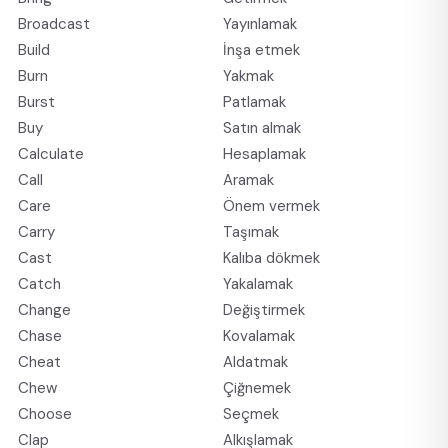
Broadcast
Yayınlamak
Build
İnşa etmek
Burn
Yakmak
Burst
Patlamak
Buy
Satın almak
Calculate
Hesaplamak
Call
Aramak
Care
Önem vermek
Carry
Taşımak
Cast
Kalıba dökmek
Catch
Yakalamak
Change
Değiştirmek
Chase
Kovalamak
Cheat
Aldatmak
Chew
Çiğnemek
Choose
Seçmek
Clap
Alkışlamak