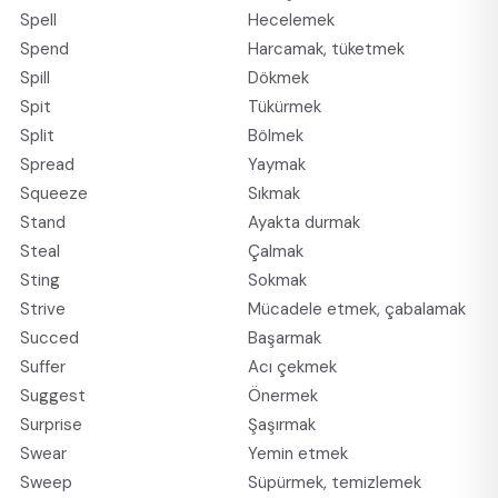
Spell
Hecelemek
Spend
Harcamak, tüketmek
Spill
Dökmek
Spit
Tükürmek
Split
Bölmek
Spread
Yaymak
Squeeze
Sıkmak
Stand
Ayakta durmak
Steal
Çalmak
Sting
Sokmak
Strive
Mücadele etmek, çabalamak
Succed
Başarmak
Suffer
Acı çekmek
Suggest
Önermek
Surprise
Şaşırmak
Swear
Yemin etmek
Sweep
Süpürmek, temizlemek