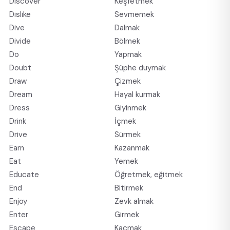
Discover
Keşfetmek
Dislike
Sevmemek
Dive
Dalmak
Divide
Bölmek
Do
Yapmak
Doubt
Şüphe duymak
Draw
Çizmek
Dream
Hayal kurmak
Dress
Giyinmek
Drink
İçmek
Drive
Sürmek
Earn
Kazanmak
Eat
Yemek
Educate
Öğretmek, eğitmek
End
Bitirmek
Enjoy
Zevk almak
Enter
Girmek
Escape
Kaçmak