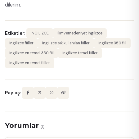
dilerim.
Etiketler:
İNGİLİZCE
İlimvemedeniyet İngilizce
İngilizce fiiller
İngilizce sık kullanılan fiiller
İngilizce 350 fiil
İngilizce en temel 350 fiil
İngilizce temel fiiller
İngilizce en temel fiiller
Paylaş:
Yorumlar
(1)