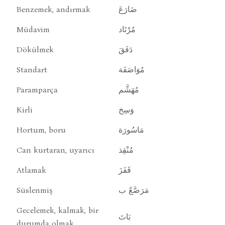
Benzemek, andırmak
ضَارَعَ
Müdavim
مُرْتَاد
Dökülmek
دَفَقَ
Standart
مُوَاصَفَة
Paramparça
مُهَشَّم
Kirli
وَسِخ
Hortum, boru
مَاسُورَة
Can kurtaran, uyarıcı
مُنْقِذ
Atlamak
قَفَزَ
Süslenmiş
مَرَصَّعٌ ب
Gecelemek, kalmak, bir
بَاتَ
durumda olmak