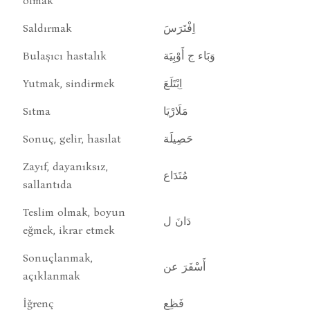
olmak
Saldırmak
اِفْتَرَسَ
Bulaşıcı hastalık
وَبَاء ج أَوْبِيَة
Yutmak, sindirmek
اِبْتَلَعَ
Sıtma
مَلَارْيَا
Sonuç, gelir, hasılat
حَصِيلَة
Zayıf, dayanıksız,
مُتَدَاع
sallantıda
Teslim olmak, boyun
دَانَ ل
eğmek, ikrar etmek
Sonuçlanmak,
أَسْفَرَ عن
açıklanmak
İğrenç
فَظِع