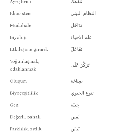
Ayrıştırıcı
مُفَكِّك
Ekosistem
النظام البيئي
Müdahale
تَدَاخُل
Biyoloji
علم الاحياء
Etkileşime girmek
تَفَاعَلَ
Yoğunlaşmak,
تَرَكَّزَ عَلَى
odaklanmak
Oluşum
صِيَاغَة
Biyoçeşitlilik
تنوع الحيوي
Gen
جِينَة
Değerli, pahalı
ثَمِين
Farklılık, zıtlık
تَبَايُن