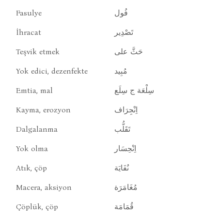
Fasulye
فُول
İhracat
تَصْدِير
Teşvik etmek
حَثَّ على
Yok edici, dezenfekte
مُبِيد
Emtia, mal
سِلْعَة ج سِلَع
Kayma, erozyon
اِنْجِرَاف
Dalgalanma
تَقَلُّب
Yok olma
اِنْحِسَار
Atık, çöp
نُفَايَة
Macera, aksiyon
مُغَامَرَة
Çöplük, çöp
قُمَامَة