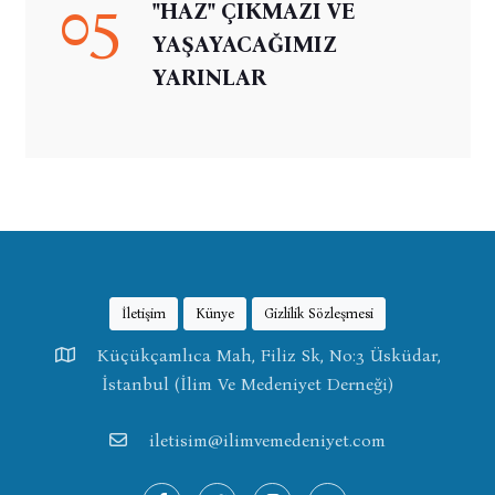
05
"HAZ" ÇIKMAZI VE
YAŞAYACAĞIMIZ
YARINLAR
İletişim
Künye
Gizlilik Sözleşmesi
Küçükçamlıca Mah, Filiz Sk, No:3 Üsküdar,
İstanbul (İlim Ve Medeniyet Derneği)
iletisim@ilimvemedeniyet.com