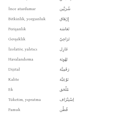
İnce atardamar
شُرَيَّين
Bitkinlik, yorgunluk
إِرْهَاق
Perişanlık
تَعَاسَة
Gevşeklik
تَرَاخِيّ
İzolatör, yalıtıcı
عَازِل
Havalandırma
تَهْوِيَة
Dijital
رَقَمِيَّة
Kalite
نَوْعِيَّة
Ek
مُلْحَق
Tüketim, yıpratma
اِسْتِنْزَاف
Pamuk
قُطْن