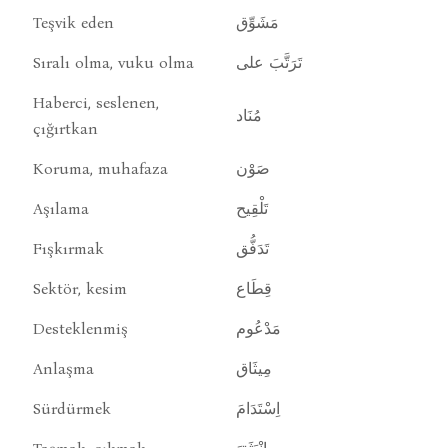
Teşvik eden
مَشَوِّق
Sıralı olma, vuku olma
تَرَتَّبَ على
Haberci, seslenen,
مُنَاد
çığırtkan
Koruma, muhafaza
صَوْن
Aşılama
تَلْقِيح
Fışkırmak
تَدَفُّق
Sektör, kesim
قِطَاع
Desteklenmiş
مَدْعُوم
Anlaşma
مِيثَاق
Sürdürmek
اِسْتَدَامَ