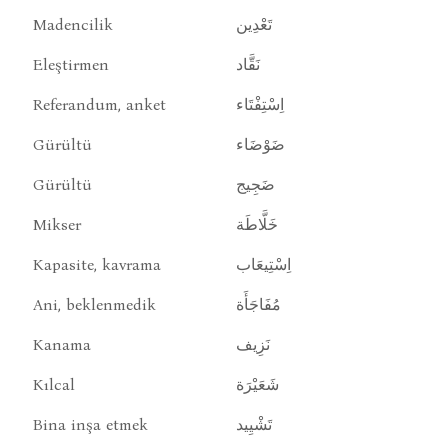
Madencilik
تَعْدِين
Eleştirmen
نَقَّاد
Referandum, anket
اِسْتِفْتَاء
Gürültü
ضَوْضَاء
Gürültü
ضَجِيج
Mikser
خَلَّاطَة
Kapasite, kavrama
اِسْتِيعَاب
Ani, beklenmedik
مُفَاجَأَة
Kanama
نَزِيف
Kılcal
شَعَيْرَة
Bina inşa etmek
تَشْيِيد