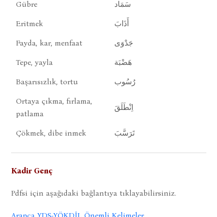
Gübre
سَمَاد
Eritmek
أَذَابَ
Fayda, kar, menfaat
جَدْوَى
Tepe, yayla
هَضْبَة
Başarısızlık, tortu
رُسُوب
Ortaya çıkma, fırlama,
اِنْطَلَقَ
patlama
Çökmek, dibe inmek
تَرَسَّبَ
Kadir Genç
Pdfsi için aşağıdaki bağlantıya tıklayabilirsiniz.
Arapça YDS-YÖKDİL Önemli Kelimeler