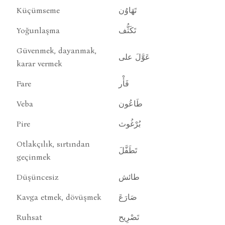
Küçümseme
تَهَاوُن
Yoğunlaşma
تَكَثُّف
Güvenmek, dayanmak,
عَوَّلَ على
karar vermek
Fare
فَأْر
Veba
طَاعُون
Pire
بُرْغُوث
Otlakçılık, sırtından
تَطَفَّلَ
geçinmek
Düşüncesiz
طائش
Kavga etmek, dövüşmek
صَارَعَ
Ruhsat
تَصْرِيح