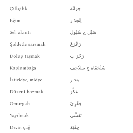
Çiftçilik
حِرَاثَة
Eğim
اِنْحِدَار
Sel, akıntı
سَيْل ج سُيُول
Şiddetle sarsmak
زَعْزَعَ
Dolup taşmak
زَخَرَ ب
Kaplumbağa
سُلَحْفَاة ج سَلَاحِف
İstiridye, midye
مَحَار
Düzeni bozmak
عَكَّرَ
Omurgalı
فِقْرِيّ
Yayılmak
تَفَشَّى
Devir, çağ
حِقْبَة