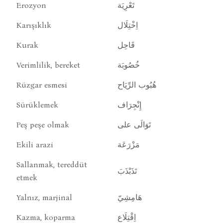
Erozyon
تَعْرِيَة
Karışıklık
اِخْتِلَال
Kurak
قَاحِل
Verimlilik, bereket
خُصُوبَة
Rüzgar esmesi
هُبُوب الرِّيَاح
Sürüklemek
إِنْجِرَاف
Peş peşe olmak
تَوَالَى على
Ekili arazi
مَزْرَعَة
Sallanmak, tereddüt
تَذَبْذَبَ
etmek
Yalnız, marjinal
هَامِشِيّ
Kazma, koparma
اِقْتِلَاع