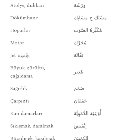
Atölye, dükkan
وَرْشَة
Dökümhane
مَسْبَك ج مَسَابِك
Hoparlör
مُكَبَّرةُ الصَّوْت
Motor
مُحَرِّك
Jet uçağı
نَفَّاثَة
Büyük gürültü,
هَدِير
çağıldama
Sağırlık
صَمَم
Çarpıntı
خَفَقَان
Kan damarları
أَوْعِيَة الدَّمَوِيَّة
Sıkışmak, daralmak
اِنْقَبَضَ
Büzülmek, kasılmak
اِنْكَمَشَ