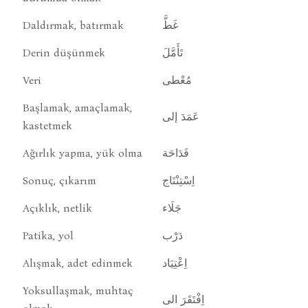
Daldırmak, batırmak
غَطَّ
Derin düşünmek
تَأَمَّلَ
Veri
مُعْطى
Başlamak, amaçlamak,
عَمَدَ إلى
kastetmek
Ağırlık yapma, yük olma
فَدَاحَة
Sonuç, çıkarım
اِسْتِنْتَاج
Açıklık, netlik
جَلَاء
Patika, yol
دَرْب
Alışmak, adet edinmek
اِعْتِيَاد
Yoksullaşmak, muhtaç
اِفْتَقَرَ الى