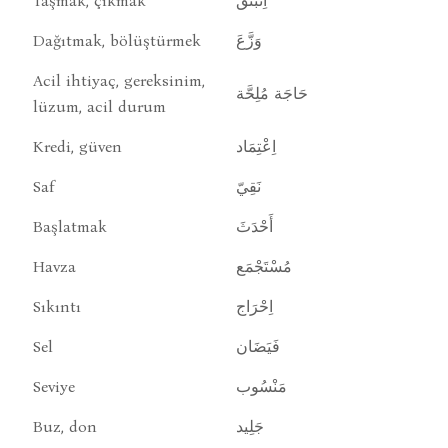
Taşmak, çıkmak
اِنْبَثَقَ
Dağıtmak, bölüştürmek
وَزَّعَ
Acil ihtiyaç, gereksinim,
حَاجَة مُلِحَّة
lüzum, acil durum
Kredi, güven
اِعْتِمَاد
Saf
نَقِيّ
Başlatmak
أَحْدَثَ
Havza
مُسْتَجْمَع
Sıkıntı
اِحْرَاج
Sel
فَيَضَان
Seviye
مَنْسُوب
Buz, don
جَلِيد