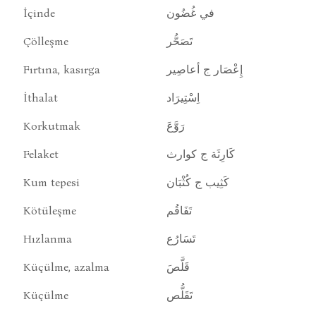
İçinde
في غُضُون
Çölleşme
تَصَحُّر
Fırtına, kasırga
إِعْصَار ج أعاصِير
İthalat
اِسْتِيرَاد
Korkutmak
رَوَّعَ
Felaket
كَارِثَة ج كوارث
Kum tepesi
كَثِيب ج كُثْبَان
Kötüleşme
تَفَاقُم
Hızlanma
تَسَارُع
Küçülme, azalma
قَلَّصَ
Küçülme
تَقَلُّص