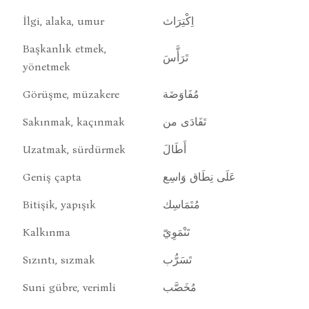
İlgi, alaka, umur
اِكْتِرَاث
Başkanlık etmek,
تَرَأَّسَ
yönetmek
Görüşme, müzakere
مُفَاوَضَة
Sakınmak, kaçınmak
تَفَادَى من
Uzatmak, sürdürmek
أَطَالَ
Geniş çapta
عَلَى نِطَاق وَاسِع
Bitişik, yapışık
مُتَمَاسِك
Kalkınma
تَنْمَوِيّ
Sızıntı, sızmak
تَسَرُّب
Suni gübre, verimli
مُخَصَّب