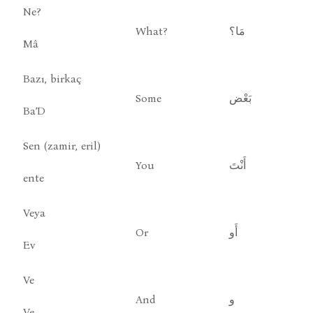
Ne?
What?
مَا؟
Mâ
Bazı, birkaç
Some
بَعْض
Ba’D
Sen (zamir, eril)
You
أَنْتَ
ente
Veya
Or
أَو
Ev
Ve
And
و
Ve