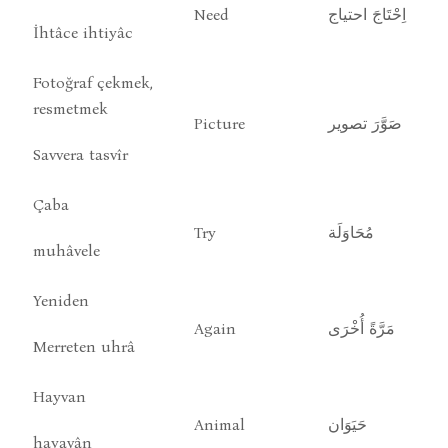
Need
اِحْتَاجَ احتياج
İhtâce ihtiyâc
Fotoğraf çekmek,
resmetmek
Picture
صَوَّرَ تصوير
Savvera tasvîr
Çaba
Try
مُحَاوَلَة
muhâvele
Yeniden
Again
مَرَّةً أُخْرَى
Merreten uhrâ
Hayvan
Animal
حَيَوَان
hayavân