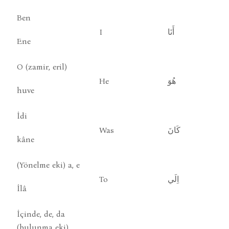
Ben
I
أَنَا
Ene
O (zamir, eril)
He
هُوَ
huve
İdi
Was
كَانَ
kâne
(Yönelme eki) a, e
To
اِلَي
İlâ
İçinde, de, da
(bulunma eki)