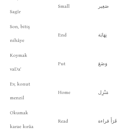
Small
صَغِير
Sagîr
Son, bitiş
End
نِهَايَة
nihâye
Koymak
Put
وَضَعَ
vaDa’
Ev, konut
Home
مَنْزِل
menzil
Okumak
Read
قَرَأَ قراءة
karae kırâa