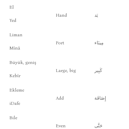
El
Hand
يَد
Yed
Liman
Port
مِينَاء
Mînâ
Büyük, geniş
Large, big
كَبِير
Kebîr
Ekleme
Add
إِضَافَة
iDafe
Bile
Even
حَتَّى