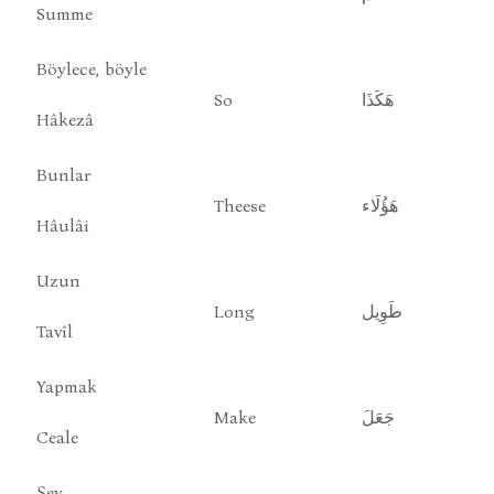
Summe
Böylece, böyle
So
هَكَذَا
Hâkezâ
Bunlar
Theese
هَؤُلَاء
Hâulâi
Uzun
Long
طَوِيل
Tavîl
Yapmak
Make
جَعَلَ
Ceale
Şey