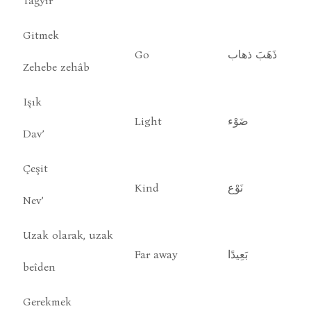
Tağyîr
Gitmek
Go
ذَهَبَ ذهاب
Zehebe zehâb
Işık
Light
ضَوْء
Dav’
Çeşit
Kind
نَوْع
Nev’
Uzak olarak, uzak
Far away
بَعِيدًا
beîden
Gerekmek