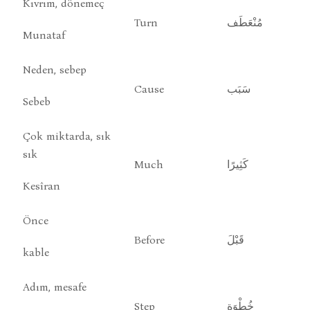
Kıvrım, dönemeç
Turn
مُنْعَطَف
Munataf
Neden, sebep
Cause
سَبَب
Sebeb
Çok miktarda, sık
sık
Much
كَثِيرًا
Kesîran
Önce
Before
قَبْلَ
kable
Adım, mesafe
Step
خُطْوَة