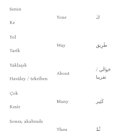
Senin
Your
كَ
Ke
Yol
Way
طَرِيق
Tarîk
Yaklaşık
حَوالَي /
About
تقريبا
Havâley / tekrîben
Çok
Many
كَثِير
Kesîr
Sonra, akabinde
Then
ثُمَّ