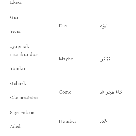
Ekser
Gün
Day
يَوْم
Yevm
…yapmak
mümkündür
Maybe
يُمْكِن
Yumkin
Gelmek
Come
جَاءَ مَجِيءَة
Câe mecîeten
Sayı, rakam
Number
عَدَد
Aded