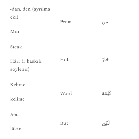
-dan, den (ayrılma
eki)
From
مِن
Min
Sıcak
Hot
حَارّ
Hârr (r baskılı
söylenir)
Kelime
Word
كَلِمَة
kelime
Ama
But
لَكِن
lâkin