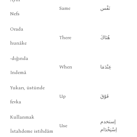
Same
نَفْس
Nefs
Orada
There
هُنَاكَ
hunâke
-dığında
When
عِنْدَمَا
Indemâ
Yukarı, üstünde
Up
فَوْقَ
fevka
Kullanmak
إستخدم
Use
اِسْتِخْدَام
İstahdeme istihdâm