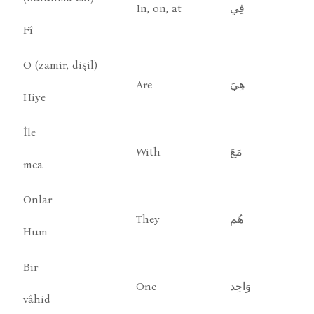
In, on, at
فِي
Fî
O (zamir, dişil)
Are
هِيَ
Hiye
İle
With
مَعَ
mea
Onlar
They
هُم
Hum
Bir
One
وَاحِد
vâhid