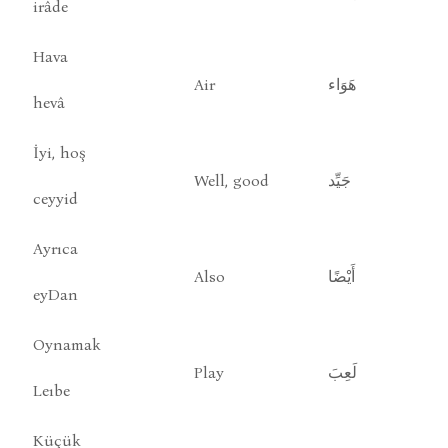
irâde
Hava
Air
هَوَاء
hevâ
İyi, hoş
Well, good
جَيِّد
ceyyid
Ayrıca
Also
أَيْضًا
eyDan
Oynamak
Play
لَعِبَ
Leıbe
Küçük