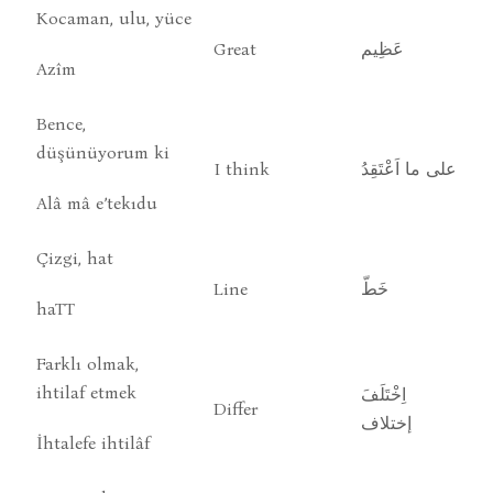
Kocaman, ulu, yüce
Great
عَظِيم
Azîm
Bence,
düşünüyorum ki
I think
على ما اَعْتَقِدُ
Alâ mâ e’tekıdu
Çizgi, hat
Line
خَطّ
haTT
Farklı olmak,
ihtilaf etmek
اِخْتَلَفَ
Differ
إختلاف
İhtalefe ihtilâf