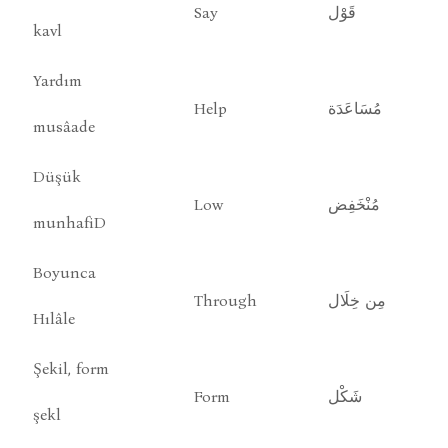
Say
قَوْل
kavl
Yardım
Help
مُسَاعَدَة
musâade
Düşük
Low
مُنْخَفِض
munhafiD
Boyunca
Through
مِن خِلَال
Hılâle
Şekil, form
Form
شَكْل
şekl