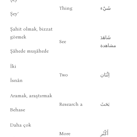
Thing
شَيْء
Şey’
Şahit olmak, bizzat
görmek
شَاهَدَ
See
مشاهدة
Şâhede muşâhede
İki
Two
اِثْنَان
İsnân
Aramak, araştırmak
Research a
بَحَثَ
Behase
Daha çok
More
أَكْثَر