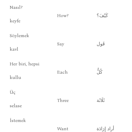
Nasıl?
How?
كَيْفَ؟
keyfe
Söylemek
Say
قَول
kavl
Her biri, hepsi
Each
كُلُّ
kullu
Üç
Three
ثَلَاثَة
selase
İstemek
Want
أراد إِرَادَة