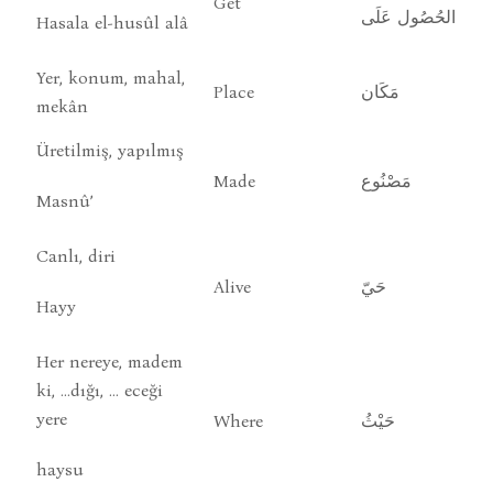
Get
الحُصُول عَلَى
Hasala el-husûl alâ
Yer, konum, mahal,
Place
مَكَان
mekân
Üretilmiş, yapılmış
Made
مَصْنُوع
Masnû’
Canlı, diri
Alive
حَيّ
Hayy
Her nereye, madem
ki, …dığı, … eceği
yere
Where
حَيْثُ
haysu