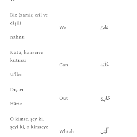
Biz (zamir, eril ve
dişil)
We
نَحْنُ
nahnu
Kutu, konserve
kutusu
Can
عُلْبَة
U’lbe
Dışarı
Out
خَارِج
Hâric
O kimse, şey ki,
şeyi ki, o kimseye
Which
أَلَّتِي