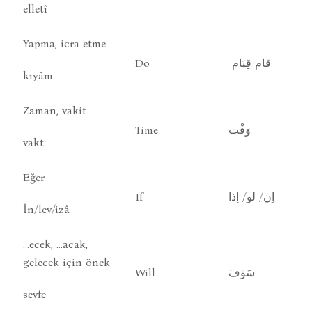
elletî
Yapma, icra etme
Do
قام قِيَام
kıyâm
Zaman, vakit
Time
وَقْت
vakt
Eğer
If
اِن/ لو/ إذا
İn/lev/izâ
…ecek, …acak,
gelecek için önek
Will
سَوْفَ
sevfe