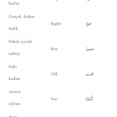
huTve
Gerçek, doğru
Right
حَقّ
hakk
Erkek çocuk
Boy
صَبِيّ
sabiyy
Eski
Old
قَدِيم
kadîm
Ayrıca
Too
أَيْضًا
eyDan
Aynı