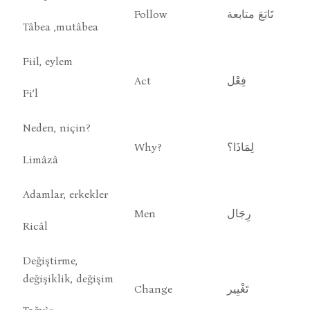
Follow
تَابَعَ متابعة
Tâbea ,mutâbea
Fiil, eylem
Act
فِعْل
Fi’l
Neden, niçin?
Why?
لِمَاذَا؟
Limâzâ
Adamlar, erkekler
Men
رِجَال
Ricâl
Değiştirme,
değişiklik, değişim
Change
تَغْيِير