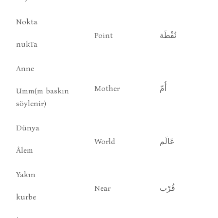
Nokta
Point
نُقْطَة
nukTa
Anne
Mother
أُمّ
Umm(m baskın
söylenir)
Dünya
World
عَالَم
Âlem
Yakın
Near
قُرْب
kurbe