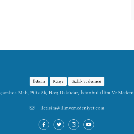
İletişim
Künye
Gizlilik Sözleşmesi
amlıca Mah, Filiz Sk, No:3 Üsküdar, İstanbul (İlim Ve Medeni
iletisim@ilimvemedeniyet.com