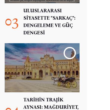
ULUSLARARASI
03
SİYASETTE "SARKAÇ":
DENGELEME VE GÜÇ
DENGESİ
TARİHİN TRAJİK
04
AYNASI: MAĞDURİYET,