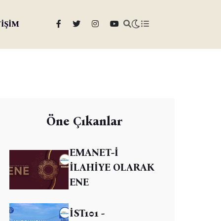
TİŞİM
Öne Çıkanlar
EMANET-İ
İLAHİYE OLARAK
ENE
İST101 -