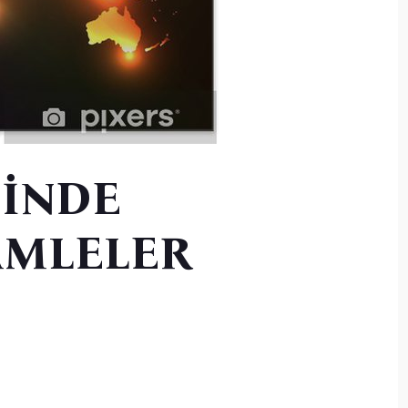
MİNDE
AMLELER