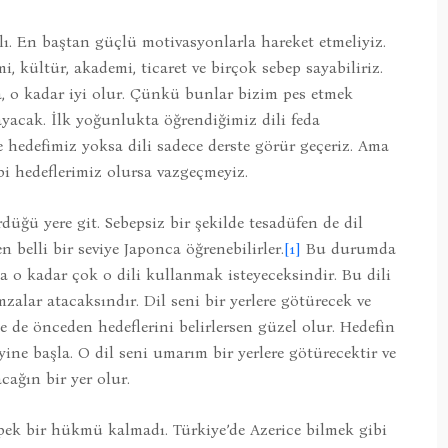
alı. En baştan güçlü motivasyonlarla hareket etmeliyiz.
, kültür, akademi, ticaret ve birçok sebep sayabiliriz.
, o kadar iyi olur. Çünkü bunlar bizim pes etmek
ayacak. İlk yoğunlukta öğrendiğimiz dili feda
 hedefimiz yoksa dili sadece derste görür geçeriz. Ama
bi hedeflerimiz olursa vazgeçmeyiz.
düğü yere git. Sebepsiz bir şekilde tesadüfen de dil
n belli bir seviye Japonca öğrenebilirler.
[1]
Bu durumda
a o kadar çok o dili kullanmak isteyeceksindir. Bu dili
zalar atacaksındır. Dil seni bir yerlere götürecek ve
e de önceden hedeflerini belirlersen güzel olur. Hedefin
ine başla. O dil seni umarım bir yerlere götürecektir ve
cağın bir yer olur.
ek bir hükmü kalmadı. Türkiye’de Azerice bilmek gibi