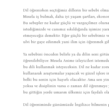
Dil öğrenirken seçtiğimiz dillerin bir sebebi olm
Mesela iş bulmak, daha iyi yaşam şartları, ekonomi
Bu sebepler ne kadar güçlü ve vazgeçilmez olursa
istediğimizde ve canımız sıkıldığında işimize yar
etmeyeceğiz demektir. Eğer güçlü bir sebebimiz ve
ulvi bir gaye edinmek yani ilim için öğrenmek gi
Ya sebebini önceden belirle ya da dilin seni götür
öğrenilebiliyor. Mesela Anime izleyicileri istemede
bu dili kullanmak isteyeceksin. Dil ne kadar zors
kullanarak araştırmalar yapacak ve güzel işlere im
belki bu senin için hayırlı olacaktır. Ama sen yin
yoksa ve disiplinin varsa o zaman dil öğrenmeye y
bu gittiğin yerde umarım ülkemiz için faydalı ola
Dil öğreniminde günümüzde İngilizce bilmenin p