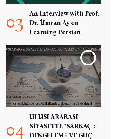
An Interview with Prof.
03
Dr. Ümran Ay on
Learning Persian
ULUSLARARASI
04
SİYASETTE "SARKAÇ":
DENGELEME VE GÜÇ