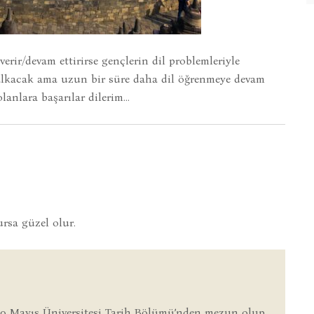
rir/devam ettirirse gençlerin dil problemleriyle
 kalkacak ama uzun bir süre daha dil öğrenmeye devam
lanlara başarılar dilerim…
rsa güzel olur.
9 Mayıs Üniversitesi Tarih Bölümü’nden mezun olup,