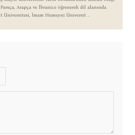
 Farsça, Arapça ve İbranice öğrenerek dil alanında
 Üniversitesi, İmam Humeyni Üniversit ...