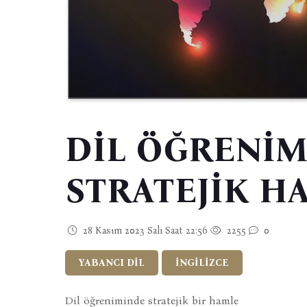
DİL ÖĞRENİ
STRATEJİK H
28 Kasım 2023 Salı Saat 22:56
2255
0
YABANCI DİL
İNGİLİZCE
Dil öğreniminde stratejik bir hamle