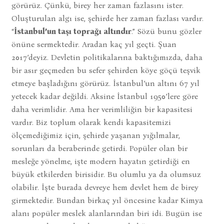
görürüz. Çünkü, birey her zaman fazlasını ister.
Oluşturulan algı ise, şehirde her zaman fazlası vardır.
“
İstanbul’un taşı toprağı altındır
.” Sözü bunu gözler
önüne sermektedir. Aradan kaç yıl geçti. Şuan
2017’deyiz. Devletin politikalarına baktığımızda, daha
bir asır geçmeden bu sefer şehirden köye göçü teşvik
etmeye başladığını görürüz. İstanbul’un altını 67 yıl
yetecek kadar değildi. Aksine İstanbul 1950’lere göre
daha verimlidir. Ama her verimliliğin bir kapasitesi
vardır. Biz toplum olarak kendi kapasitemizi
ölçemediğimiz için, şehirde yaşanan yığılmalar,
sorunları da beraberinde getirdi. Popüler olan bir
mesleğe yönelme, işte modern hayatın getirdiği en
büyük etkilerden birisidir. Bu olumlu ya da olumsuz
olabilir. İşte burada devreye hem devlet hem de birey
girmektedir. Bundan birkaç yıl öncesine kadar Kimya
alanı popüler meslek alanlarından biri idi. Bugün ise