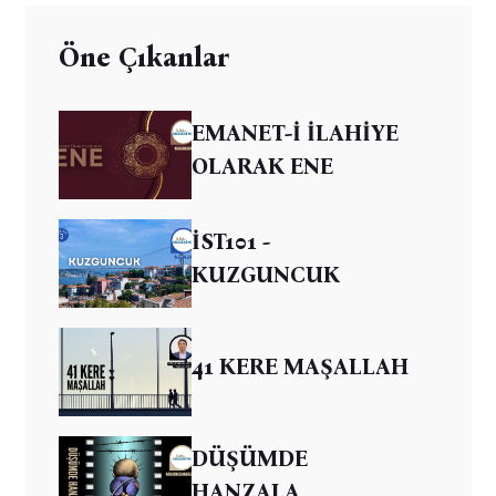
Öne Çıkanlar
EMANET-İ İLAHİYE
OLARAK ENE
İST101 -
KUZGUNCUK
41 KERE MAŞALLAH
DÜŞÜMDE
HANZALA