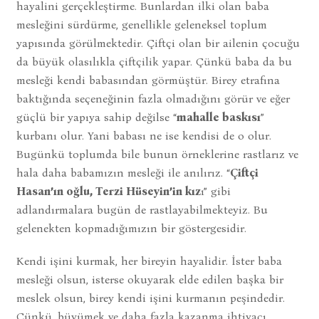
hayalini gerçekleştirme. Bunlardan ilki olan baba
mesleğini sürdürme, genellikle geleneksel toplum
yapısında görülmektedir. Çiftçi olan bir ailenin çocuğu
da büyük olasılıkla çiftçilik yapar. Çünkü baba da bu
mesleği kendi babasından görmüştür. Birey etrafına
baktığında seçeneğinin fazla olmadığını görür ve eğer
güçlü bir yapıya sahip değilse “
mahalle baskısı
”
kurbanı olur. Yani babası ne ise kendisi de o olur.
Bugünkü toplumda bile bunun örneklerine rastlarız ve
hala daha babamızın mesleği ile anılırız. “
Çiftçi
Hasan’ın oğlu, Terzi Hüseyin’in kız
ı” gibi
adlandırmalara bugün de rastlayabilmekteyiz. Bu
gelenekten kopmadığımızın bir göstergesidir.
Kendi işini kurmak, her bireyin hayalidir. İster baba
mesleği olsun, isterse okuyarak elde edilen başka bir
meslek olsun, birey kendi işini kurmanın peşindedir.
Çünkü, büyümek ve daha fazla kazanma ihtiyacı