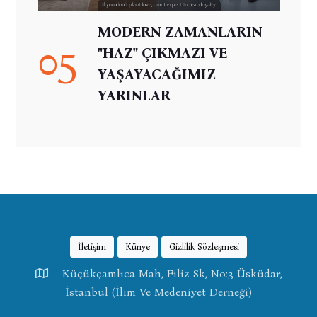
MODERN ZAMANLARIN
05
"HAZ" ÇIKMAZI VE
YAŞAYACAĞIMIZ
YARINLAR
İletişim
Künye
Gizlilik Sözleşmesi
Küçükçamlıca Mah, Filiz Sk, No:3 Üsküdar,
İstanbul (İlim Ve Medeniyet Derneği)