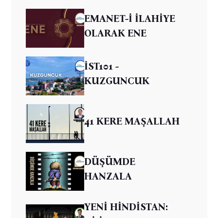
EMANET-İ İLAHİYE
OLARAK ENE
İST101 -
KUZGUNCUK
41 KERE MAŞALLAH
DÜŞÜMDE
HANZALA
YENİ HİNDİSTAN: