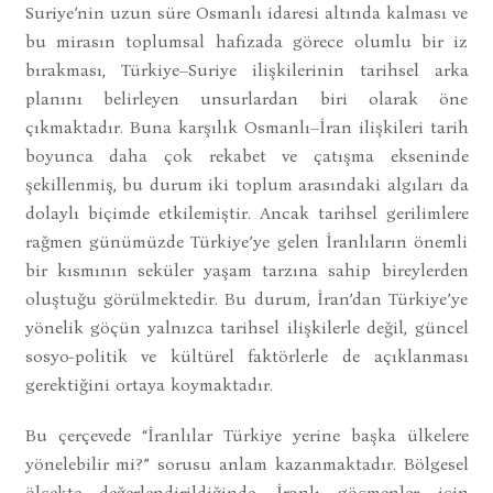
Suriye’nin uzun süre Osmanlı idaresi altında kalması ve
bu mirasın toplumsal hafızada görece olumlu bir iz
bırakması, Türkiye–Suriye ilişkilerinin tarihsel arka
planını belirleyen unsurlardan biri olarak öne
çıkmaktadır. Buna karşılık Osmanlı–İran ilişkileri tarih
boyunca daha çok rekabet ve çatışma ekseninde
şekillenmiş, bu durum iki toplum arasındaki algıları da
dolaylı biçimde etkilemiştir. Ancak tarihsel gerilimlere
rağmen günümüzde Türkiye’ye gelen İranlıların önemli
bir kısmının seküler yaşam tarzına sahip bireylerden
oluştuğu görülmektedir. Bu durum, İran’dan Türkiye’ye
yönelik göçün yalnızca tarihsel ilişkilerle değil, güncel
sosyo-politik ve kültürel faktörlerle de açıklanması
gerektiğini ortaya koymaktadır.
Bu çerçevede “İranlılar Türkiye yerine başka ülkelere
yönelebilir mi?” sorusu anlam kazanmaktadır. Bölgesel
ölçekte değerlendirildiğinde, İranlı göçmenler için