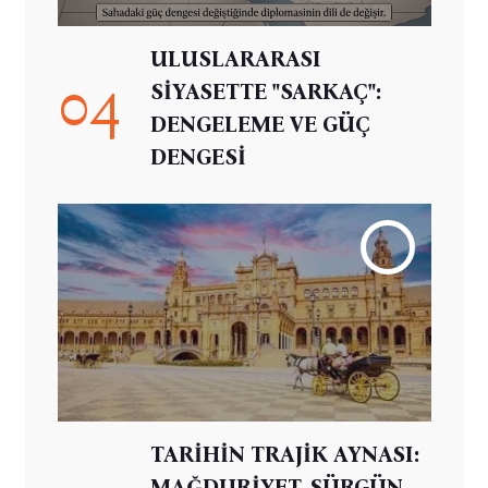
ULUSLARARASI
04
SİYASETTE "SARKAÇ":
DENGELEME VE GÜÇ
DENGESİ
TARİHİN TRAJİK AYNASI:
MAĞDURİYET, SÜRGÜN