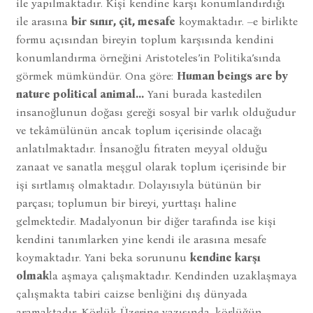
ile yapılmaktadır. Kişi kendine karşı konumlandırdığı
ile arasına
bir sınır, çit, mesafe
koymaktadır. –e birlikte
formu açısından bireyin toplum karşısında kendini
konumlandırma örneğini Aristoteles’in Politika’sında
görmek mümkündür. Ona göre:
Human beings are by
nature political animal...
Yani burada kastedilen
insanoğlunun doğası gereği sosyal bir varlık olduğudur
ve tekâmülünün ancak toplum içerisinde olacağı
anlatılmaktadır. İnsanoğlu fıtraten meyyal olduğu
zanaat ve sanatla meşgul olarak toplum içerisinde bir
işi sırtlamış olmaktadır. Dolayısıyla bütünün bir
parçası; toplumun bir bireyi, yurttaşı haline
gelmektedir. Madalyonun bir diğer tarafında ise kişi
kendini tanımlarken yine kendi ile arasına mesafe
koymaktadır. Yani beka sorununu
kendine karşı
olmak
la aşmaya çalışmaktadır. Kendinden uzaklaşmaya
çalışmakta tabiri caizse benliğini dış dünyada
aramaktadır. Körlük Üzerine yazısında, körlüğün