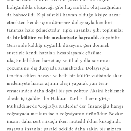
holiganlıkla oluşacağı gibi hayranlıkla oluşacağından
da bahsedildi. Kişi sürekli hayran olduğu kişiye nazar
etmekten kendi içine dönemez dolayısıyla kendini
tanımaz hale gelmektedir. Tıpkı insanlar gibi toplumlar
da
bir kültüre ve bir medeniyete hayranlık
duyabilir.
Gerisinde kaldığı uygarlık düzeyini, geri dönmek
suretiyle kendi hataları hesaplaşarak çözüme
ulaştırabilekken harici aşı ve ithal yolla sorunun
çözümünü dış dünyada aramaktadır. Dolayısıyla
tenefüs edilen havaya ve belli bir kültür vadisinde akan
medeniyete harici aşının alerji yaparak yan tesir
vermesinden daha doğal bir şey yoktur. Aksini beklemek
abesle iştigaldir. İbn Haldun, Tarih-i İber’in girişi
Mukaddime’de ‘Coğrafya Kaderdir’ der. İnsanoğlu hangi
coğrafyada meskun ise o coğrafyanın ürünüdür. Bozkır
insanı daha sert mizaçlı iken mutedil iklim kuşağında
yaşayan insanlar paralel şekilde daha sakin bir mizaca