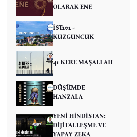
OLARAK ENE
İST101 -
KUZGUNCUK
41 KERE MAŞALLAH
DÜŞÜMDE
HANZALA
YENİ HİNDİSTAN:
DİJİTALLEŞME VE
YAPAY ZEKA