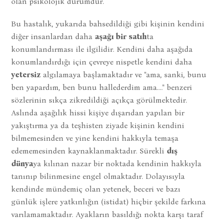
olan psikolojik durumdur.
Bu hastalık, yukarıda bahsedildiği gibi kişinin kendini
diğer insanlardan daha
aşağı bir satıh
ta
konumlandırması ile ilgilidir. Kendini daha aşağıda
konumlandırdığı için çevreye nispetle kendini daha
yetersiz
algılamaya başlamaktadır ve "ama, sanki, bunu
ben yapardım, ben bunu hallederdim ama...." benzeri
sözlerinin sıkça zikredildiği açıkça görülmektedir.
Aslında aşağılık hissi kişiye dışarıdan yapılan bir
yakıştırma ya da teşhisten ziyade kişinin kendini
bilmemesinden ve yine kendini hakkıyla temaşa
edememesinden kaynaklanmaktadır. Sürekli
dış
dünya
ya kılınan nazar bir noktada kendinin hakkıyla
tanınıp bilinmesine engel olmaktadır. Dolayısıyla
kendinde mündemiç olan yetenek, beceri ve bazı
günlük işlere yatkınlığın (istidat) hiçbir şekilde farkına
varılamamaktadır. Ayakların basıldığı nokta karşı taraf