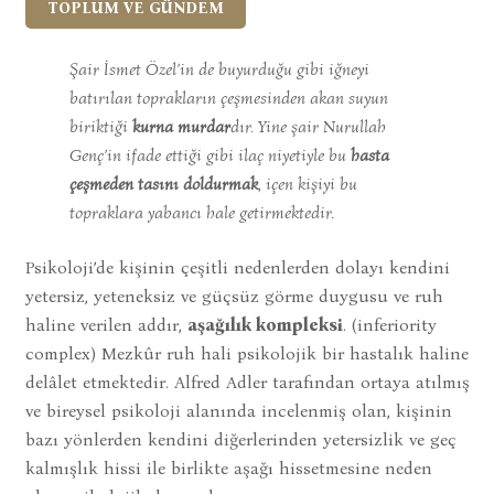
TOPLUM VE GÜNDEM
Şair İsmet Özel’in de buyurduğu gibi iğneyi
batırılan toprakların çeşmesinden akan suyun
biriktiği
kurna murdar
dır. Yine şair Nurullah
Genç’in ifade ettiği gibi ilaç niyetiyle bu
hasta
çeşmeden tasını doldurmak
, içen kişiyi bu
topraklara yabancı hale getirmektedir.
Psikoloji’de kişinin çeşitli nedenlerden dolayı kendini
yetersiz, yeteneksiz ve güçsüz görme duygusu ve ruh
haline verilen addır,
aşağılık kompleksi
. (inferiority
complex) Mezkûr ruh hali psikolojik bir hastalık haline
delâlet etmektedir. Alfred Adler tarafından ortaya atılmış
ve bireysel psikoloji alanında incelenmiş olan, kişinin
bazı yönlerden kendini diğerlerinden yetersizlik ve geç
kalmışlık hissi ile birlikte aşağı hissetmesine neden