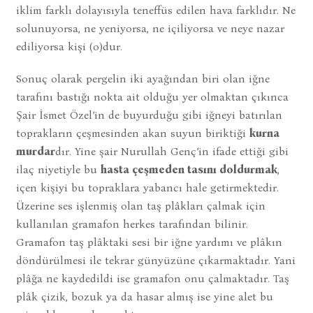
iklim farklı dolayısıyla teneffüs edilen hava farklıdır. Ne
solunuyorsa, ne yeniyorsa, ne içiliyorsa ve neye nazar
ediliyorsa kişi (o)dur.
Sonuç olarak pergelin iki ayağından biri olan iğne
tarafını bastığı nokta ait olduğu yer olmaktan çıkınca
Şair İsmet Özel’in de buyurduğu gibi iğneyi batırılan
toprakların çeşmesinden akan suyun biriktiği
kurna
murdar
dır. Yine şair Nurullah Genç’in ifade ettiği gibi
ilaç niyetiyle bu
hasta çeşmeden tasını doldurmak
,
içen kişiyi bu topraklara yabancı hale getirmektedir.
Üzerine ses işlenmiş olan taş plâkları çalmak için
kullanılan gramafon herkes tarafından bilinir.
Gramafon taş plâktaki sesi bir iğne yardımı ve plâkın
döndürülmesi ile tekrar günyüzüne çıkarmaktadır. Yani
plâğa ne kaydedildi ise gramafon onu çalmaktadır. Taş
plâk çizik, bozuk ya da hasar almış ise yine alet bu