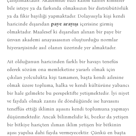
çalışılmaktadır. Akademide bazı kalem sahibi kimseler
bile isteye ya da farkında olmaksızın bir distrübütörlük
ya da fikir bayiliği yapmaktadır. Dolayısıyla kişi kendi
haricinde dışarıdan
paye arayışı
içerisine girmiş
olmaktadır. Maalesef ki dışarıdan alınan bir paye bir
ünvan akademi anayasasının oluşturduğu normlar
hiyerarşisinde asıl olanın üzerinde yer almaktadır.
Ait olduğunun haricinden farklı bir havayı tenefüs
ederek sözüm ona memleketine yararlı olmak için
çıkılan yolculukta kişi tamamen, başta kendi ailesine
olmak üzere topluma, halka ve kendi kültürüne yabancı
bir hale gelmekte bu perspektifte yetişmektedir. İyi niyet
ve faydalı olmak zannı ile döndüğünde ise havasını
teneffüs ettiği iklimin aşısını kendi toplumuna yapmayı
düşünmektedir. Ancak bilinmelidir ki, bozkır da yetişen
bir bitkiye hariçten ılıman iklim yetişen bir bitkinin
aşısı yapılsa dahi fayda vermeyecektir. Çünkü en başta