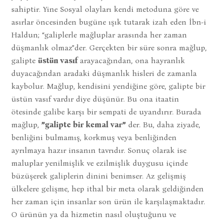
sahiptir. Yine Sosyal olayları kendi metoduna göre ve
asırlar öncesinden bugüne ışık tutarak izah eden İbn-i
Haldun; “galiplerle mağluplar arasında her zaman
düşmanlık olmaz”der. Gerçekten bir süre sonra mağlup,
galipte
üstün vasıf
arayacağından, ona hayranlık
duyacağından aradaki düşmanlık hisleri de zamanla
kaybolur. Mağlup, kendisini yendiğine göre, galipte bir
üstün vasıf vardır diye düşünür. Bu ona itaatin
ötesinde galibe karşı bir sempati de uyandırır. Burada
mağlup,
”galipte bir kemal var”
der. Bu, daha ziyade,
benliğini bulmamış, korkmuş veya benliğinden
ayrılmaya hazır insanın tavrıdır. Sonuç olarak ise
maluplar yenilmişlik ve ezilmişlik duygusu içinde
büzüşerek galiplerin dinini benimser. Az gelişmiş
ülkelere gelişme, hep ithal bir meta olarak geldiğinden
her zaman için insanlar son ürün ile karşılaşmaktadır.
O ürünün ya da hizmetin nasıl oluştuğunu ve