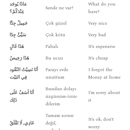
مَاذَا يُوجَد
What do you
Sende ne var?
عِنْدَكُمْ؟
have?
جَمِيلٌ جِدَّا
Çok güzel
Very nice
يِّئٌ جِدًا
س
Çok kötü
Very bad
هَذَا غَالٍ
Pahalı
It’s expensive
هَذَا رَخِيصٌ
Bu ucuz
It’s cheap
أنَا نَسِيْتُ النُقُود
Parayı evde
I forgot the
فِي البَيْت
unuttum
Money at home
Bundan dolayı
أنَا اَسَفٌ عَلَى
I’m sorry about
üzgünüm-özür
ذَلِك
it
dilerim
Tamam sorun
It’s ok, don’t
عَادِي, لَا تَقْلَقْ
değil,
worry