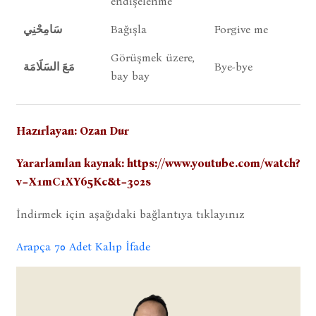
endişelenme
سَامِحْنِي
Bağışla
Forgive me
Görüşmek üzere,
مَعَ السَلَامَة
Bye-bye
bay bay
Hazırlayan: Ozan Dur
Yararlanılan kaynak: https://www.youtube.com/watch?
v=X1mC1XY65Kc&t=302s
İndirmek için aşağıdaki bağlantıya tıklayınız
Arapça 70 Adet Kalıp İfade