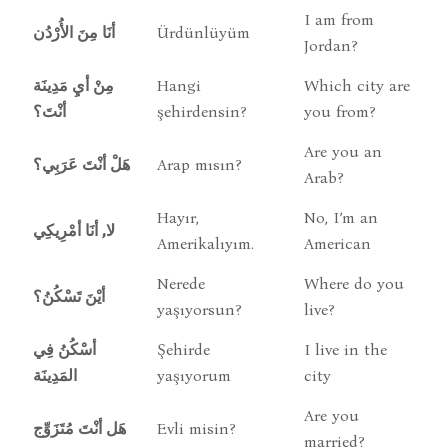
I am from
أنَا مِنَ الأُرْدُن
Ürdünlüyüm
Jordan?
مِنْ أيِ مَدِينَة
Hangi
Which city are
أنْتَ؟
şehirdensin?
you from?
Are you an
هَلْ أنْتَ عَرَبِي؟
Arap mısın?
Arab?
Hayır,
No, I’m an
لا, أنَا أمْرِيكِي
Amerikalıyım.
American
Nerede
Where do you
أيْنَ تَسْكُنُ؟
yaşıyorsun?
live?
أسْكُنُ فِي
Şehirde
I live in the
المَدِينَة
yaşıyorum
city
Are you
هَل أنْتَ مُتَزَوِّج
Evli misin?
married?