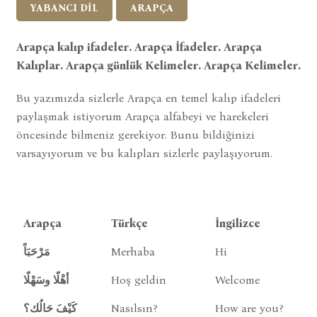
YABANCI DİL
ARAPÇA
Arapça kalıp ifadeler. Arapça İfadeler. Arapça
Kalıplar. Arapça günlük Kelimeler. Arapça Kelimeler.
Bu yazımızda sizlerle Arapça en temel kalıp ifadeleri
paylaşmak istiyorum Arapça alfabeyi ve harekeleri
öncesinde bilmeniz gerekiyor. Bunu bildiğinizi
varsayıyorum ve bu kalıpları sizlerle paylaşıyorum.
Arapça
Türkçe
İngilizce
مَرْحَبَاً
Merhaba
Hi
أهْلًا وسَهْلًا
Hoş geldin
Welcome
كَيْفَ حَالُك؟
Nasılsın?
How are you?