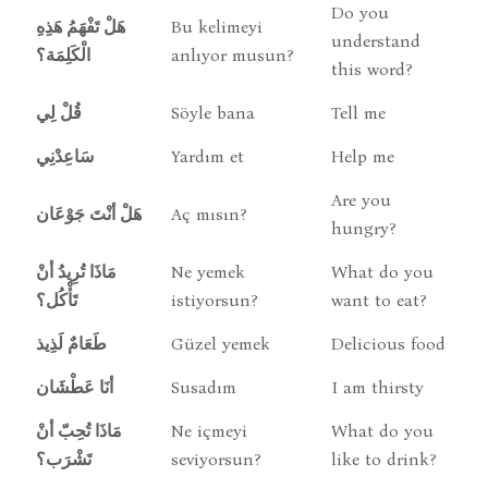
Do you
هَلْ تَفْهَمُ هَذِهِ
Bu kelimeyi
understand
الْكَلِمَة؟
anlıyor musun?
this word?
قُلْ لِي
Söyle bana
Tell me
سَاعِدْنِي
Yardım et
Help me
Are you
هَلْ أنْتَ جَوْعَان
Aç mısın?
hungry?
مَاذَا تُرِيدُ أنْ
Ne yemek
What do you
تَأْكُل؟
istiyorsun?
want to eat?
طَعَامٌ لَذِيذ
Güzel yemek
Delicious food
أنَا عَطْشَان
Susadım
I am thirsty
مَاذَا تُحِبّ أنْ
Ne içmeyi
What do you
تَشْرَب؟
seviyorsun?
like to drink?