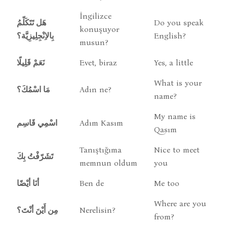
İngilizce
هَل تَتَكَلّمُ
Do you speak
konuşuyor
بِالاِنْجِلِيزِيَّة؟
English?
musun?
نَعَمْ قَلِيلًا
Evet, biraz
Yes, a little
What is your
مَا اسْمُكَ؟
Adın ne?
name?
My name is
اسْمِي قَاسِم
Adım Kasım
Qasım
Tanıştığıma
Nice to meet
تَشَرّفْتُ بِكَ
memnun oldum
you
أنَا أيْضًا
Ben de
Me too
Where are you
مِن أَيْنَ أنْتَ؟
Nerelisin?
from?