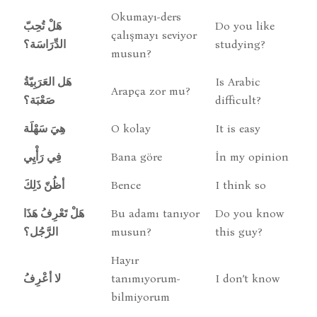
Okumayı-ders
هَلْ تُحِبّ
Do you like
çalışmayı seviyor
الدِّرَاسَة؟
studying?
musun?
هَل العَرَبِيّةُ
Is Arabic
Arapça zor mu?
صَعْبَة؟
difficult?
هِيَ سَهْلَة
O kolay
It is easy
فِي رَأْيِي
Bana göre
İn my opinion
أظُنّ ذَلِكَ
Bence
I think so
هَلْ تَعْرِفُ هَذَا
Bu adamı tanıyor
Do you know
الرَّجُل؟
musun?
this guy?
Hayır
لا أعْرِفُ
tanımıyorum-
I don’t know
bilmiyorum