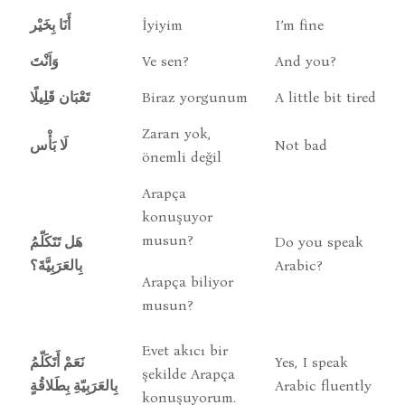
أَنَا بِخَيْر
İyiyim
I’m fine
وَاَنْتَ
Ve sen?
And you?
تَعْبَان قَلِيلًا
Biraz yorgunum
A little bit tired
Zararı yok,
لَا بَأْس
Not bad
önemli değil
Arapça
konuşuyor
musun?
هَل تَتَكَلّمُ
Do you speak
بِالعَرَبِيَّةَ؟
Arabic?
Arapça biliyor
musun?
Evet akıcı bir
نَعَمْ أَتَكَلّمُ
Yes, I speak
şekilde Arapça
بِالعَرَبِيّةِ بِطَلاقُةٍ
Arabic fluently
konuşuyorum.