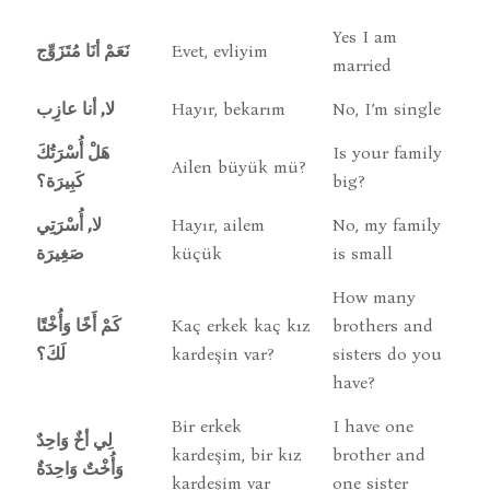
Yes I am
نَعَمْ أنَا مُتَزَوِّج
Evet, evliyim
married
لا, أنا عازِب
Hayır, bekarım
No, I’m single
هَلْ أُسْرَتُكَ
Is your family
Ailen büyük mü?
كَبِيرَة؟
big?
لا, أُسْرَتِي
Hayır, ailem
No, my family
صَغِيرَة
küçük
is small
How many
كَمْ أَخًا وَأُخْتًا
Kaç erkek kaç kız
brothers and
لَكَ؟
kardeşin var?
sisters do you
have?
Bir erkek
I have one
لِي أخٌ وَاحِدٌ
kardeşim, bir kız
brother and
وَأُخْتٌ وَاحِدَةٌ
kardeşim var
one sister