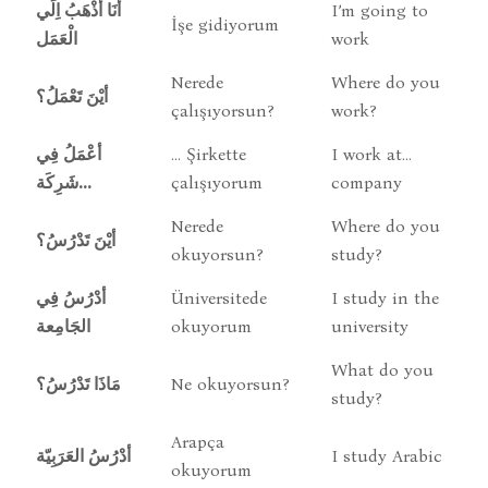
أنَا أذْهَبُ اِلَي
I’m going to
İşe gidiyorum
الْعَمَل
work
Nerede
Where do you
أيْنَ تَعْمَلُ؟
çalışıyorsun?
work?
أعْمَلُ فِي
… Şirkette
I work at…
شَرِكَة...
çalışıyorum
company
Nerede
Where do you
أيْنَ تَدْرُسُ؟
okuyorsun?
study?
أدْرُسُ فِي
Üniversitede
I study in the
الجَامِعة
okuyorum
university
What do you
مَاذَا تَدْرُسُ؟
Ne okuyorsun?
study?
Arapça
أدْرُسُ العَرَبِيّة
I study Arabic
okuyorum