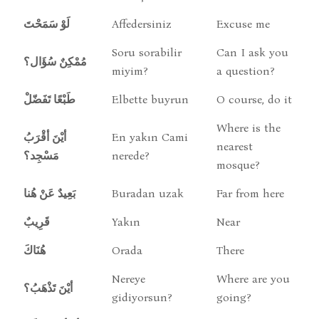
لَوْ سَمَحْتَ
Affedersiniz
Excuse me
Soru sorabilir
Can I ask you
مُمْكِنٌ سُؤَال؟
miyim?
a question?
طَبْعًا تَفَضّلْ
Elbette buyrun
O course, do it
Where is the
أيْنَ أقْرَبُ
En yakın Cami
nearest
مَسْجِد؟
nerede?
mosque?
بَعِيدٌ عَنْ هُنا
Buradan uzak
Far from here
قَرِيبٌ
Yakın
Near
هُنَاكَ
Orada
There
Nereye
Where are you
أيْنَ تَذْهَبُ؟
gidiyorsun?
going?