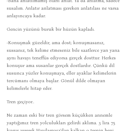
-Bana anlatılmamış olanı anlat. Ya da anlatma, sadece
susalım. Anlatır anlatması gereken anlatılası ne varsa
anlayıncaya kadar.
Gencin yüzünü buruk bir hüzün kapladı.
-Konuşmak güzeldir, ama dost; konuşmasanız,
sussanız, tek kelime etmeseniz bile saatlerce yan yana
aynı havayı teneffüs ediyorsa gerçek dosttur. Herkes
konuşur ama susanlar gerçek dostlardır. Çünkü dil
susunca yüzler konuşmaya, eller ayaklar kelimelerin
tercümanı olmaya başlar. Gönül dilde olmayan
kelimelerle hitap eder.
Tren geçiyor..
Ne zaman eski bir tren görsem küçükken annemle
yaptığımız tren yolculukları gelirdi aklıma. 3 lira 75
kuruş vererek Haydarpaşa’dan kalkan o trenin beni