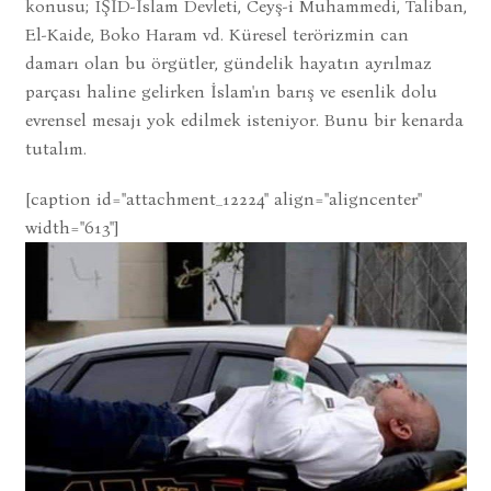
konusu; IŞİD-İslam Devleti, Ceyş-i Muhammedi, Taliban,
El-Kaide, Boko Haram vd. Küresel terörizmin can
damarı olan bu örgütler, gündelik hayatın ayrılmaz
parçası haline gelirken İslam'ın barış ve esenlik dolu
evrensel mesajı yok edilmek isteniyor. Bunu bir kenarda
tutalım.
[caption id="attachment_12224" align="aligncenter"
width="613"]