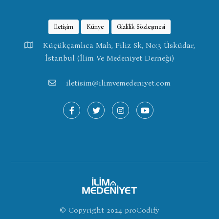
İletişim
Künye
Gizlilik Sözleşmesi
Küçükçamlıca Mah, Filiz Sk, No:3 Üsküdar,
İstanbul (İlim Ve Medeniyet Derneği)
iletisim@ilimvemedeniyet.com
© Copyright 2024
proCodify