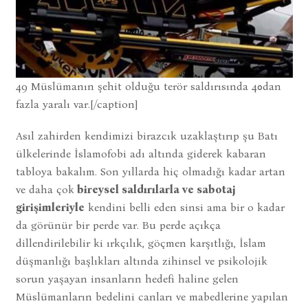
49 Müslümanın şehit olduğu terör saldırısında 40dan
fazla yaralı var.[/caption]
Asıl zahirden kendimizi birazcık uzaklaştırıp şu Batı
ülkelerinde İslamofobi adı altında giderek kabaran
tabloya bakalım. Son yıllarda hiç olmadığı kadar artan
ve daha çok
bireysel saldırılarla ve sabotaj
girişimleriyle
kendini belli eden sinsi ama bir o kadar
da görünür bir perde var. Bu perde açıkça
dillendirilebilir ki ırkçılık, göçmen karşıtlığı, İslam
düşmanlığı başlıkları altında zihinsel ve psikolojik
sorun yaşayan insanların hedefi haline gelen
Müslümanların bedelini canları ve mabedlerine yapılan