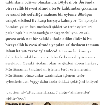
saldırılarla ödüyor olmalarıdır.
Böylesi bir durumda
bireysellik kisvesi altında terör kalıbından çıkarılan
ve sanki tek seferliğe mahsus bir eyleme dönüşen
vahşet silsilesi ile karşı karşıya kalınıyor.
Dolayısıyla
Batıdan gelen ben merkezli şiddet ve terör eylemleri
psikolojik bir rahatsızlığa indirgenebiliyor. A
ncak
şurası artık net bir şekilde ifade edilmelidir ki bu
bireysellik kisvesi altında yapılan saldırıların tamamı
İslam karşıtı terör eylemleridir.
Bizim bu konuya
daha fazla odaklanmamız daha fazla ses duyurmamız
gerekiyor. Oysaki vicdanı olan ve gözleri gören herkes ,
Müslümanlar tarafından işlenen terör eylemlerinin,
Müslüman olmayanlar tarafından işlenen terör
eylemlerinden
%357
daha fazla dikkat çektiğini biliyor!
[caption id="attachment_12223" align="aligncenter"
width="669"]