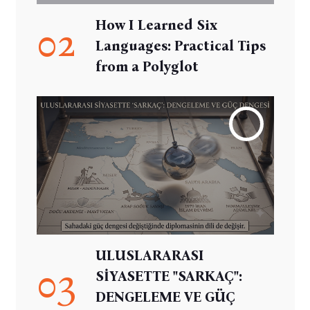
How I Learned Six
02
Languages: Practical Tips
from a Polyglot
ULUSLARARASI
03
SİYASETTE "SARKAÇ":
DENGELEME VE GÜÇ