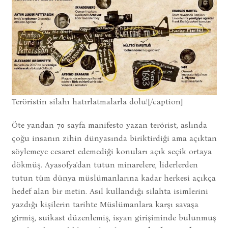
Teröristin silahı hatırlatmalarla dolu![/caption]
Öte yandan 70 sayfa manifesto yazan terörist, aslında
çoğu insanın zihin dünyasında biriktirdiği ama açıktan
söylemeye cesaret edemediği konuları açık seçik ortaya
dökmüş. Ayasofya'dan tutun minarelere, liderlerden
tutun tüm dünya müslümanlarına kadar herkesi açıkça
hedef alan bir metin. Asıl kullandığı silahta isimlerini
yazdığı kişilerin tarihte Müslümanlara karşı savaşa
girmiş, suikast düzenlemiş, isyan girişiminde bulunmuş