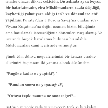
isimler olması dikkat çekicidir.
Bu aslında ayan beyan
bir hatırlatmadır, zira Müslümanların zaafa düştüğü,
kaybettiği yahut yara aldığı tarih ve dönemlere atıf
yapılmış.
Puvatya'dan I. Kosova Savaşı'na oradan 1683
Viyana Kuşatması'na değin uzanan bizim bildiğimiz
ama hatırlamak istemediğimiz dönemleri vurgulamış. Ve
üzerinde birçok hatırlatma bulunan bu silahla
Müslümanları cami içerisinde vurmuştur.
Şimdi tüm dünya meşgalelerimizi bir kenara bırakıp
ellerimizi başımızın iki yanına alarak düşünelim.
''Bugüne kadar ne yaptık?'', '
''Bundan sonra ne yapacağız?'',
''Ortaya tepki namına ne sunacağız?''...
Batı'nın vereceğe yada veremeyeceği tepkiyi bırakalım.