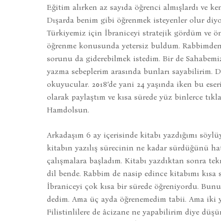
Eğitim alırken az sayıda öğrenci almışlardı ve ke
Dışarda benim gibi öğrenmek isteyenler olur diy
Türkiyemiz için İbraniceyi stratejik gördüm ve ö
öğrenme konusunda yetersiz buldum. Rabbimden Fi
sorunu da giderebilmek istedim. Bir de Sahabemiz
yazma sebeplerim arasında bunları sayabilirim. D
okuyucular. 2018’de yani 24 yaşında iken bu eseri
olarak paylaştım ve kısa sürede yüz binlerce tık
Hamdolsun.
Arkadaşım 6 ay içerisinde kitabı yazdığımı söylü
kitabın yazılış sürecinin ne kadar sürdüğünü h
çalışmalara başladım. Kitabı yazdıktan sonra tek
dil bende. Rabbim de nasip edince kitabımı kısa 
İbraniceyi çok kısa bir sürede öğreniyordu. Bun
dedim. Ama üç ayda öğrenemedim tabii. Ama iki y
Filistinlilere de âcizane ne yapabilirim diye d