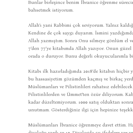
Bunlar birleşince benim İbranice öğrenme sürecim
bahsetmek istiyorum.
Allah’ı yani Rabbimi çok seviyorum. Yalnız ka
Kendine de çok saygı duyarım. İsmini yazdığımda 
Allah yazmıştım. Sonra Onu silmeye gönlüm el ver
7’den 77’ye kitabımda Allah yazıyor. Onun güzel 
orada o duruyor. Bunu değerli okuyucularımla bi
Kitabı ilk hazırladığımda 2018’de kitabın hiçbir 
bu hassasiyetim gözümden kaçmış ve birkaç yerde 
Müslümanları ve Filistinlileri rahatsız edebilec
Filistinlilerden ve Ümmet’ten özür diliyorum. Kab
kadar düzeltemiyorum. 1000 satış olduktan sonra
unutmam. Gösterdiğiniz ilgi için hepinize teşekk
Müslümanları İbranice öğrenmeye davet ettim. Ha
diyaloğu vardı ve 10. Diyalogda şu ifadelere yer v