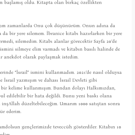
 başlamış oldu. Kitapta olan birkaç özellikten
ldığım zamanlarda Onu çok düşünürüm. Onun adına da
da bir yere silemem. İbranice kitabı hazırlarken bir yere
medi, silemedim. Kitabı alanlar görecektir Sayfa 20’de
ismini silmeye elim varmadı ve kitabın basılı halinde de
r anekdot olarak paylaşmak istedim.
yerinde “İsrail” ismini kullanmadım. 2021’de nasıl olduysa
İsrail yazmışım ve dahası İsrail Devleti gibi
ek bir kelime kullanmışım. Bundan dolayı Halkımızdan,
ul edilebilir bir hata değildi. Bunu yeni baskı olana
 inşAllah düzeltebileceğim. Umarım 1000 satıştan sonra
ür ederim.
mdolsun gençlerimizde teveccüh gösterdiler. Kitabın 10
erdim.