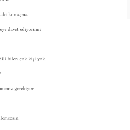
ndaki konuşma
meye davet ediyorum?
ili bilen çok kişi yok.
?
ilmemiz gerekiyor.
ilemezsin!