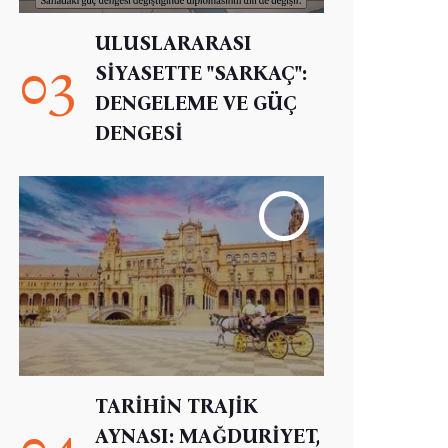
ULUSLARARASI
03
SİYASETTE "SARKAÇ":
DENGELEME VE GÜÇ
DENGESİ
TARİHİN TRAJİK
04
AYNASI: MAĞDURİYET,