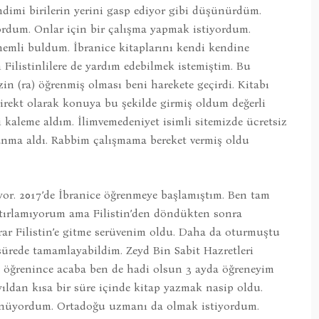
ndimi birilerin yerini gasp ediyor gibi düşünürdüm.
ordum. Onlar için bir çalışma yapmak istiyordum.
nemli buldum. İbranice kitaplarını kendi kendine
listinlilere de yardım edebilmek istemiştim. Bu
in (ra) öğrenmiş olması beni harekete geçirdi. Kitabı
irekt olarak konuya bu şekilde girmiş oldum değerli
 kaleme aldım. İlimvemedeniyet isimli sitemizde ücretsiz
lanma aldı. Rabbim çalışmama bereket vermiş oldu
yor. 2017’de İbranice öğrenmeye başlamıştım. Ben tam
atırlamıyorum ama Filistin’den döndükten sonra
rar Filistin’e gitme serüvenim oldu. Daha da oturmuştu
sürede tamamlayabildim. Zeyd Bin Sabit Hazretleri
u öğrenince acaba ben de hadi olsun 3 ayda öğreneyim
ıldan kısa bir süre içinde kitap yazmak nasip oldu.
üşünüyordum. Ortadoğu uzmanı da olmak istiyordum.