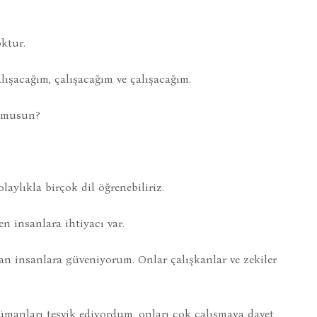
ktur.
ışacağım, çalışacağım ve çalışacağım.
r musun?
laylıkla birçok dil öğrenebiliriz.
en insanlara ihtiyacı var.
an insanlara güveniyorum. Onlar çalışkanlar ve zekiler
anları teşvik ediyordum, onları çok çalışmaya davet