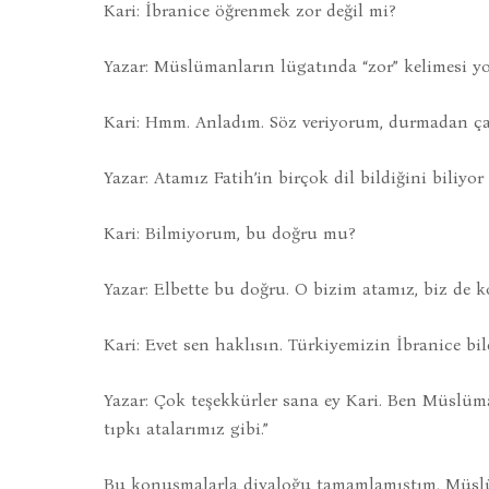
Kari: İbranice öğrenmek zor değil mi?
Yazar: Müslümanların lügatında “zor” kelimesi yo
Kari: Hmm. Anladım. Söz veriyorum, durmadan çal
Yazar: Atamız Fatih’in birçok dil bildiğini biliyo
Kari: Bilmiyorum, bu doğru mu?
Yazar: Elbette bu doğru. O bizim atamız, biz de ko
Kari: Evet sen haklısın. Türkiyemizin İbranice bil
Yazar: Çok teşekkürler sana ey Kari. Ben Müslüm
tıpkı atalarımız gibi.”
Bu konuşmalarla diyaloğu tamamlamıştım. Müslüm