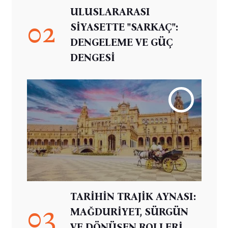
ULUSLARARASI
02
SİYASETTE "SARKAÇ":
DENGELEME VE GÜÇ
DENGESİ
TARİHİN TRAJİK AYNASI:
03
MAĞDURİYET, SÜRGÜN
VE DÖNÜŞEN ROLLERİ