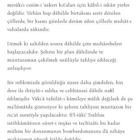
mevâkıʿı cesîm-i ʿaskeri kıtʿaları için kâbil-i iskân yerler
değildir. ʿUrbân hep dâhilde birtakımı serîr dėnilen
çöllerde, bir kısmı günlerle devâm ėden çöllerle muhât-ı
vahalarda sâkindir.
Dėmek ki sahilden sonra dâhilde çete muhârebeleri
başlayacakdır. Şehrin bir plan dâhilinde ve
muntazaman çekilmek usûlüyle tahliye edileceği
anlaşılıyor.
Bir refikimizde görüldüğü üzere daha şimdiden, bin
deve ile ihtiyât-ı esliha ve cebhânesi dâhile naḳl
ėdilmişdir. Vâkıʿâ tafsîlât-ı kâmileye mâlik değilsek de şu
maʿlûmâtda gösteriyor ki şehrin tahliyesi muntazım bir
ricʿat suretiyle yapılacaktır. fi’l-vâkiʿ Trablus
istihkâmâtının sûret-i inşâsı ve techîzâtı bu kadar
mühim bir donanmanın bombardımanına ilâ nihâye
mukâvemet ėdecek hâlde değildir.