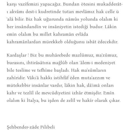
karşı vazîfemizi yapacağız. Bundan ötesini mukadderât-
ı akvâmı dest-i kudretinde tutan mevlâmız hak celle ü
ʿalâ bilir. Biz hak uğurunda nâmûs yolunda olalım ki
her insândandîn ve insâniyetin istediği budur. Lâkin
emîn olalım bu millet kahramân evlâda
kahramânlardan mürekkeb olduğunu isbât ėdecekdir.
Kardaşlar ! Biz bu muhârebede mazlûmuz, maʿzûmuz,
burasını, ihtirâsâtına mağlûb olan ʿâlem-i medeniyet
bile teslîme ve tefhîme başladı. Hak maʿsûmların
zahîridir. Vâkıʿâ hakkı istihfâf ėden mutaʿazzım ve
mütekebbir insânlar vardır, lâkin hak, dâʾimâ onları
kahr ve tezlîl ile mevcûdiyetini izhâr ėtmişdir. Emîn
olalım ki İtalya, bu işden de zelîl ve hakîr olarak çıkar.
Şehbender-zâde Filibeli