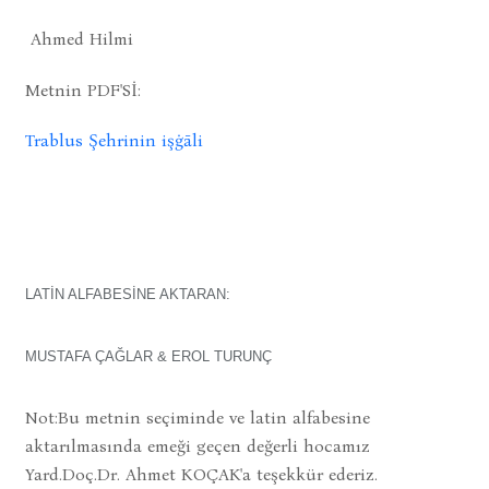
Ahmed Hilmi
Metnin PDF'Sİ:
Trablus Şehrinin işġāli
LATİN ALFABESİNE AKTARAN:
MUSTAFA ÇAĞLAR & EROL TURUNÇ
Not:Bu metnin seçiminde ve latin alfabesine
aktarılmasında emeği geçen değerli hocamız
Yard.Doç.Dr. Ahmet KOÇAK'a teşekkür ederiz.