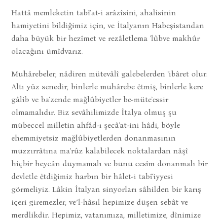
Hattâ memleketin tabîʿat-i arâzîsini, ahalisinin
hamiyetini bildiğimiz için, ve İtalyanın Habeşistandan
daha büyük bir hezîmet ve rezâletlema ʿlûbve makhûr
olacağını ümîdvarız.
Muhârebeler, nâdiren mütevâlî galebelerden ʿibâret olur.
Altı yüz senedir, binlerle muhârebe ėtmiş, binlerle kere
gâlib ve baʿzende mağlûbiyetler be-müteʾessir
olmamalıdır. Biz sevâhilimizde İtalya olmuş şu
mübeccel milletin ahfâd-ı şecâʿat-ini hâdi, böyle
ehemmiyetsiz mağlûbiyetlerden donanmasının
muzzırrâtına maʿrûz kalabilecek noktalardan nâşî
hiçbir heycân duymamalı ve bunu cesîm donanmalı bir
devletle ėtdiğimiz harbın bir hâlet-i tabîʿiyyesi
görmeliyiz. Lâkin İtalyan sinyorları sâhilden bir karış
içeri giremezler, ve’l-hâsıl hepimize düşen sebât ve
merdlikdir. Hepimiz, vatanımıza, milletimize, dînimize