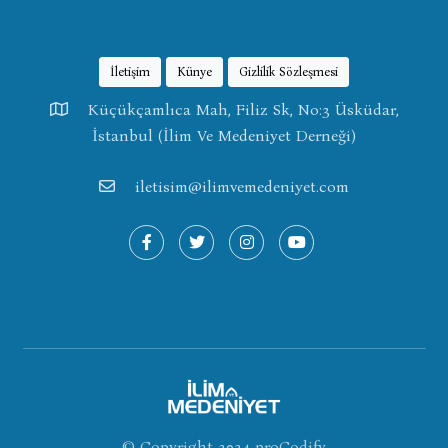
İletişim
Künye
Gizlilik Sözleşmesi
Küçükçamlıca Mah, Filiz Sk, No:3 Üsküdar,
İstanbul (İlim Ve Medeniyet Derneği)
iletisim@ilimvemedeniyet.com
© Copyright 2024
proCodify