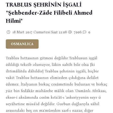
TRABLUS ŞEHRİNİN İŞGALİ
*Şehbender-Zāde Filibeli Ahmed
Hilmi*
18 Mart 2017 Cumartesi Saat 22:08
7006
0
OSMANLICA
Trablus hıttasının gitmesi değildir Trablusun işgâl
ėdildiği tekzîb olunuyor, lâkin sahîh bile olsa [ki
ihtimâlâtda dâhildir] Trablus şehrinin işgâli, hiçbir
vakit Trablus hıttasının elimizden çıkdığına delâlet
ėdemez. İtalyanın birkaç cesâmetinde bulunan ve birkaç
yüz bin fedâkâr muhârebe mâlik olan ʿOsmânlı Afrikası,
ekser-i aksâmında cesîm kıtaʿât-ı ʿaskeriyyenin seyr ü
seyâhetine müsâʿid değildir. Gurban dağlarıyla sâhil
arasındaki beş on maʿmûreden sarf-ı nazar, diğer