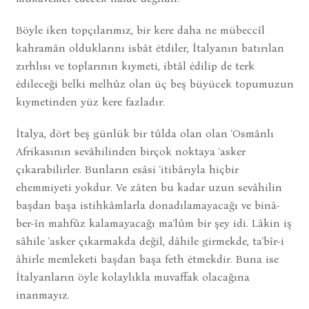
Böyle iken topçılarımız, bir kere daha ne mübeccîl
kahramân olduklarını isbât ėtdiler, İtalyanın batırılan
zırhlısı ve toplarının kıymeti, ibtâl ėdilip de terk
ėdileceği belki melhûz olan üç beş büyücek topumuzun
kıymetinden yüz kere fazladır.
İtalya, dört beş günlük bir tûlda olan olan ʿOsmânlı
Afrikasının sevâhilinden birçok noktaya ʿasker
çıkarabilirler. Bunların esâsi ʿitibârıyla hiçbir
ehemmiyeti yokdur. Ve zâten bu kadar uzun sevâhilin
başdan başa istihkâmlarla donadılamayacağı ve binâ-
ber-în mahfûz kalamayacağı maʿlûm bir şey idi. Lâkin iş
sâhile ʿasker çıkarmakda değil, dâhile girmekde, taʿbîr-i
âhirle memleketi başdan başa feth ėtmekdir. Buna ise
İtalyanların öyle kolaylıkla muvaffak olacağına
inanmayız.