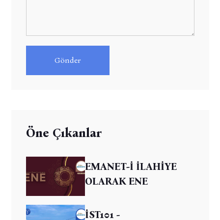
Gönder
Öne Çıkanlar
EMANET-İ İLAHİYE
OLARAK ENE
İST101 -