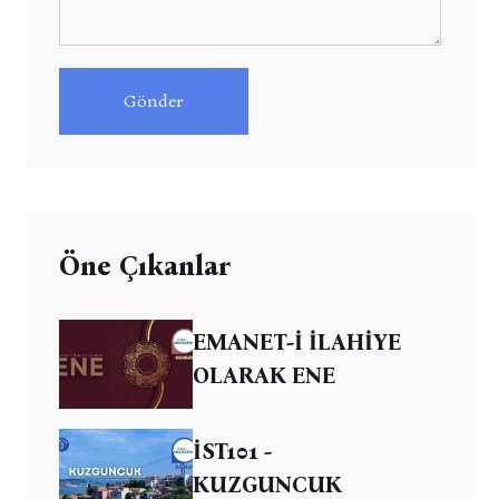
Gönder
Öne Çıkanlar
EMANET-İ İLAHİYE
OLARAK ENE
İST101 -
KUZGUNCUK