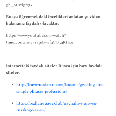
gb__SUvdgfgG
Rusça öğrenmekdeki incelikleri anlatan şu video
bakmanız faydalı olacaktır.
https://www.youtube.com/watch?
time_continue=189&v=ifqCO3qKHxg
İnternetteki faydalı siteler Rusça için bazı faydalı
siteler.
http://learnrussian.rt.com/lessons/greeting-first-
simple-phrases-professions/
https://reallanguage.club/nachalnyj-uroven-
russkogo-a1-a2/