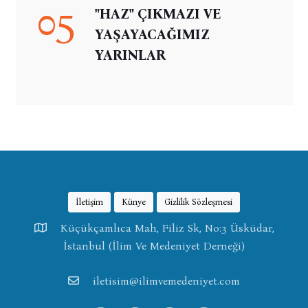
05
"HAZ" ÇIKMAZI VE
YAŞAYACAĞIMIZ
YARINLAR
İletişim
Künye
Gizlilik Sözleşmesi
Küçükçamlıca Mah, Filiz Sk, No:3 Üsküdar,
İstanbul (İlim Ve Medeniyet Derneği)
iletisim@ilimvemedeniyet.com