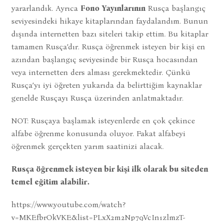
yararlandık. Ayrıca
Fono Yayınlarının
Rusça başlangıç
seviyesindeki hikaye kitaplarından faydalandım. Bunun
dışında internetten bazı siteleri takip ettim. Bu kitaplar
tamamen Rusça’dır. Rusça öğrenmek isteyen bir kişi en
azından başlangıç seviyesinde bir Rusça hocasından
veya internetten ders alması gerekmektedir. Çünkü
Rusça’yı iyi öğreten yukarıda da belirttiğim kaynaklar
genelde Rusçayı Rusça üzerinden anlatmaktadır.
NOT: Rusçaya başlamak isteyenlerde en çok çekince
alfabe öğrenme konusunda oluyor. Fakat alfabeyi
öğrenmek gerçekten yarım saatinizi alacak.
Rusça öğrenmek isteyen bir kişi ilk olarak bu siteden
temel eğitim alabilir.
https://www.youtube.com/watch?
v=MKEfbrOkVKE&list=PLxX2m2Np79VcIn1zlmzT-