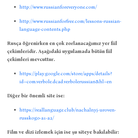
http://www.russianforeveryone.com/
http://www.russianforfree.com/lessons-russian-
language-contents.php
Rusça öğrenirken en çok zorlanacağımız yer fiil
çekimleridir. Aşağıdaki uygulamada bütün fiil
çekimleri mevcuttur.
https://play.google.com/store/apps/details?
id=com.verbole.dcad.verbolerussian&hl=en
Diğer bir önemli site ise:
https://reallanguage.club/nachalnyj-uroven-
russkogo-a1-a2/
Film ve dizi izlemek için ise şu siteye bakılabilir: