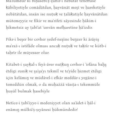
Maʿlūmdur ki biḥasebi’ẓ-ẓāhir-i nebātāt teneffüse
ḳābiliyetiyle cemādātdan, ḥayvānāt meşī ve ḥareketiyle
nebātātdan, insān ise nuṭuḳ ve ṭalāḳatiyle ḥayvānātdan
mütemeyyiz ve fikir ve maʿrifeti sāyesinde ḥākim-i
ḥikmetsiz ay ṭabīʿat ʿunvān mefḥaretine ḥāʾizdir.
Fikr-i beşer bir cevher ṣedef-neşīne beŋzer ki ārāyiş
maʿraż-ı istifāde olması ancaḳ nuṭuḳ ve taḳrīr ve kütb-i
taḥrīr ile müyesser olur.
Kitabet-i ṣayḳal-ı feyż-āver nuṭḳuŋ cevher-i ʿirfāna baḫş
ėtdigi runiḳ ve şaʿşaʿyı tekmīl ve teʾyīde ḥizmet ėtdigi
için kelāmıŋ ve müdāvel-i efkār meddār-ı yegāne-i
temeddün olmak, o da muḥażżā vāsıṭa-ı tekemmüle
ḥuṣūl bulmak ḥasebiyle
Netīce-i ṭabīʿiyye-i medeniyyet olan saʿādet-i ḥāl-i
enāmıŋ mülkü’ṣ-ṣıyānesi ḥükmündedir!