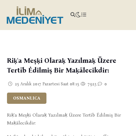
Riḳʿa Meşḳi Olaraḳ Yazılmaḳ Üzere
Tertīb Ėdilmiş Bir Maḳālecikdir:
25 Aralık 2017 Pazartesi Saat 08:15
7923
0
OSMANLICA
Riḳʿa Meşḳi Olaraḳ Yazılmaḳ Üzere Tertīb Ėdilmiş Bir
Maḳālecikdir: