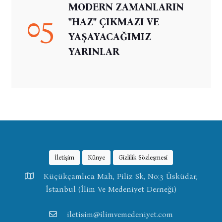
MODERN ZAMANLARIN
05
"HAZ" ÇIKMAZI VE
YAŞAYACAĞIMIZ
YARINLAR
İletişim
Künye
Gizlilik Sözleşmesi
Küçükçamlıca Mah, Filiz Sk, No:3 Üsküdar,
İstanbul (İlim Ve Medeniyet Derneği)
iletisim@ilimvemedeniyet.com