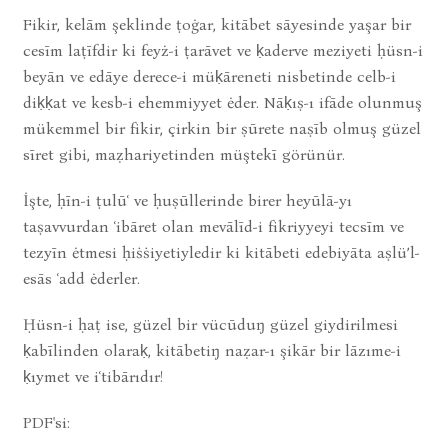
Fikir, kelām şeklinde ṭoġar, kitābet sāyesinde yaşar bir
cesīm laṭīfdir ki feyż-i ṭarāvet ve ḳaderve meziyeti ḥüsn-i
beyān ve edāye derece-i müḳāreneti nisbetinde celb-i
diḳḳat ve kesb-i ehemmiyyet ėder. Nāḳıṣ-ı ifāde olunmuş
mükemmel bir fikir, çirkin bir ṣūrete naṣīb olmuş güzel
sīret gibi, maẓhariyetinden müştekī görünür.
İşte, ḥīn-i ṭulūʿ ve ḥuṣūllerinde birer heyūlā-yı
taṣavvurdan ʿibāret olan mevālīd-i fikriyyeyi tecsīm ve
tezyīn ėtmesi ḥiṡṡiyetiyledir ki kitābeti edebiyāta aṣlü’l-
esās ʿadd ėderler.
Ḥüsn-i ḥaṭ ise, güzel bir vücūduŋ güzel giydirilmesi
ḳabīlinden olaraḳ, kitābetiŋ naẓar-ı şikār bir lāzıme-i
ḳıymet ve iʿtibārıdır!
PDF'si: