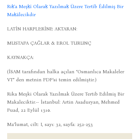
Riḳʿa Meşḳī Olaraḳ Yazılmaḳ Üzere Tertīb Ėdilmiş Bir
Maḳālecikdir
LATİN HARFLERİNE AKTARAN:
MUSTAFA ÇAĞLAR & EROL TURUNÇ
KAYNAKÇA:
(İSAM tarafından halka açılan “Osmanlıca Makaleler
VT” den metnin PDF’si temin edilmiştir.)
Rika Meşki Olarak Yazılmak Üzere Tertib Edilmiş Bir
Makaleciktir.-- İstanbul: Artin Asaduryan, Mehmed
Fuad, 22 Eylül 1310.
Ma’lumat, cilt: I, sayı: 32, sayfa: 252-253