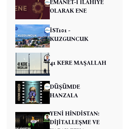
EMANET-İ İLAHİYE
OLARAK ENE
İST101 -
KUZGUNCUK
41 KERE MAŞALLAH
DÜŞÜMDE
HANZALA
YENİ HİNDİSTAN:
DİJİTALLEŞME VE