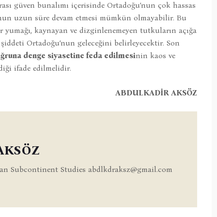
rarası güven bunalımı içerisinde Ortadoğu’nun çok hassas
nun uzun süre devam etmesi mümkün olmayabilir. Bu
ler yumağı, kaynayan ve dizginlenemeyen tutkuların açığa
 şiddeti Ortadoğu’nun geleceğini belirleyecektir. Son
ğruna denge siyasetine feda edilmesi
nin kaos ve
ği ifade edilmelidir.
ABDULKADİR AKSÖZ
 AKSÖZ
dian Subcontinent Studies
abdlkdraksz@gmail.com