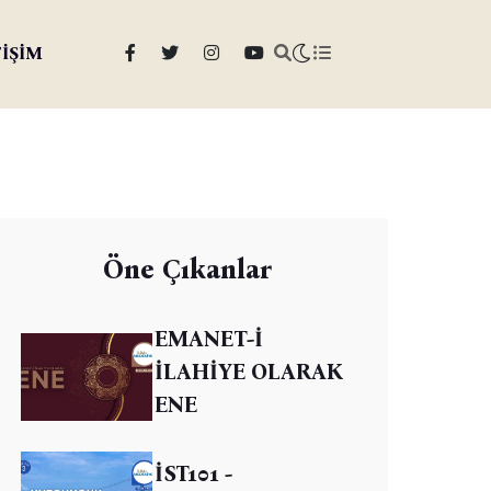
TİŞİM
Öne Çıkanlar
EMANET-İ
İLAHİYE OLARAK
ENE
İST101 -