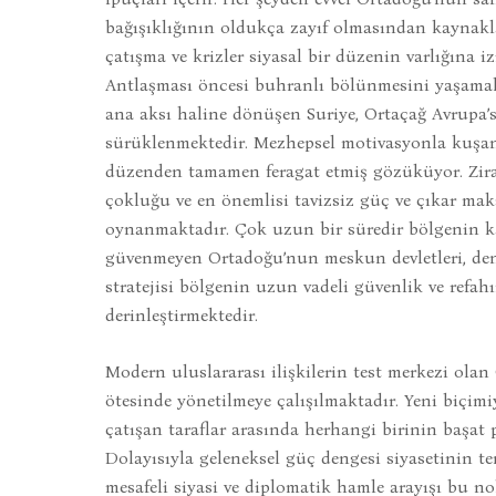
bağışıklığının oldukça zayıf olmasından kaynakl
çatışma ve krizler siyasal bir düzenin varlığına 
Antlaşması öncesi buhranlı bölünmesini yaşamakta
ana aksı haline dönüşen Suriye, Ortaçağ Avrupa
sürüklenmektedir. Mezhepsel motivasyonla kuşana
düzenden tamamen feragat etmiş gözüküyor. Zira 
çokluğu ve en önemlisi tavizsiz güç ve çıkar ma
oynanmaktadır. Çok uzun bir süredir bölgenin kad
güvenmeyen Ortadoğu’nun meskun devletleri, deng
stratejisi bölgenin uzun vadeli güvenlik ve refa
derinleştirmektedir.
Modern uluslararası ilişkilerin test merkezi ola
ötesinde yönetilmeye çalışılmaktadır. Yeni biçimi
çatışan taraflar arasında herhangi birinin başa
Dolayısıyla geleneksel güç dengesi siyasetinin t
mesafeli siyasi ve diplomatik hamle arayışı bu no