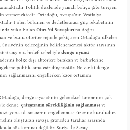
anmaktadır. Politik düzlemde yamalı bohça gibi türeyen
izin vermemektedir. Ortadoğu, Avrupa’nın Vestfalya
dır. Fiilen bölünen ve devletlerarası güç rekabetinin
’sında vuku bulan
Otuz Yıl Savaşları
’na doğru
n ve bunu otoriter rejimle pekiştiren Ortadoğu ülkeleri
Suriye’nin geleceğinin belirlenememesi aktör sayısının
ksimizasyonu hedefi sebebiyle
denge oyunu
erini bölge dışı aktörlere bırakan ve birbirlerine
eleme politikasına esir düşmüştür. Ne var ki denge
hının sağlanmasını engellerken kaos ortamını
n Ortadoğu, denge siyasetinin geleneksel tanımının çok
yle denge,
çatışmanın sürekliliğinin sağlanması
ve
t pozisyona ulaşmasının engellenmesi üzerine kuruludur.
emelini oluşturan savaşa gitmeden taraflar arasında
ktada söz konusu değildir. Suriye İç Savaşı,