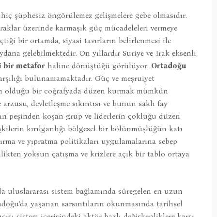
i hiç şüphesiz öngörülemez gelişmelere gebe olmasıdır.
praklar üzerinde karmaşık güç mücadeleleri vermeye
tiği bir ortamda, siyasi tavırların belirlenmesi ile
ana gelebilmektedir. On yıllardır Suriye ve Irak eksenli
i bir metafor
haline dönüştüğü görülüyor.
Ortadoğu
arşılığı bulunamamaktadır. Güç ve meşruiyet
hakim olduğu bir coğrafyada düzen kurmak mümkün
arzusu, devletleşme sıkıntısı ve bunun saklı fay
arın peşinden koşan grup ve liderlerin çokluğu düzen
işkilerin kırılganlığı bölgesel bir bölünmüşlüğün katı
ldırma ve yıpratma politikaları uygulamalarına sebep
likten yoksun çatışma ve krizlere açık bir tablo ortaya
nda uluslararası sistem bağlamında süregelen en uzun
adoğu’da yaşanan sarsıntıların okunmasında tarihsel
cısı sistem içerisindeki aktör bazlı değişkenliklere karşı