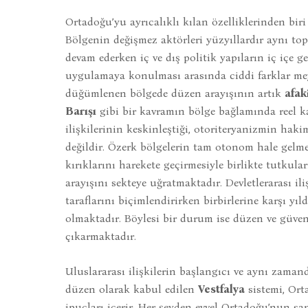
Ortadoğu’yu ayrıcalıklı kılan özelliklerinden bir
Bölgenin değişmez aktörleri yüzyıllardır aynı to
devam ederken iç ve dış politik yapıların iç içe geç
uygulamaya konulması arasında ciddi farklar meyd
düğümlenen bölgede düzen arayışının artık
afak
Barışı
gibi bir kavramın bölge bağlamında reel k
ilişkilerinin keskinleştiği, otoriteryanizmin 
değildir. Özerk bölgelerin tam otonom hale gelme 
kırıklarını harekete geçirmesiyle birlikte tutkul
arayışını sekteye uğratmaktadır. Devletlerarası il
taraflarını biçimlendirirken birbirlerine karşı yı
olmaktadır. Böylesi bir durum ise düzen ve güven
çıkarmaktadır.
Uluslararası ilişkilerin başlangıcı ve aynı zama
düzen olarak kabul edilen
Vestfalya
sistemi, Ort
ipuçları içerir. Her şeyden evvel Ortadoğu’nun san