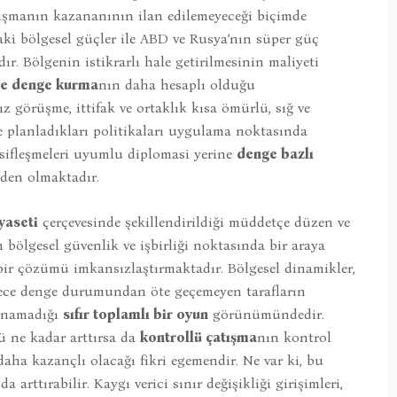
tışmanın kazananının ilan edilemeyeceği biçimde
aki bölgesel güçler ile ABD ve Rusya’nın süper güç
. Bölgenin istikrarlı hale getirilmesinin maliyeti
nde denge kurma
nın daha hesaplı olduğu
görüşme, ittifak ve ortaklık kısa ömürlü, sığ ve
e planladıkları politikaları uygulama noktasında
esifleşmeleri uyumlu diplomasi yerine
denge bazlı
den olmaktadır.
yaseti
çerçevesinde şekillendirildiği müddetçe düzen ve
 bölgesel güvenlik ve işbirliği noktasında bir araya
 bir çözümü imkansızlaştırmaktadır. Bölgesel dinamikler,
dece denge durumundan öte geçemeyen tarafların
unamadığı
sıfır toplamlı bir oyun
görünümündedir.
 ne kadar arttırsa da
kontrollü çatışma
nın kontrol
ha kazançlı olacağı fikri egemendir. Ne var ki, bu
a arttırabilir. Kaygı verici sınır değişikliği girişimleri,