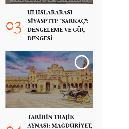
ULUSLARARASI
03
SİYASETTE "SARKAÇ":
DENGELEME VE GÜÇ
DENGESİ
TARİHİN TRAJİK
04
AYNASI: MAĞDURİYET,