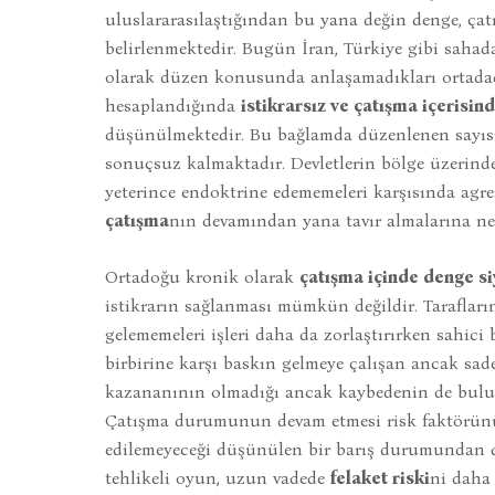
uluslararasılaştığından bu yana değin denge, ça
belirlenmektedir. Bugün İran, Türkiye gibi sahad
olarak düzen konusunda anlaşamadıkları ortadadır
hesaplandığında
istikrarsız ve çatışma içerisi
düşünülmektedir. Bu bağlamda düzenlenen sayısız 
sonuçsuz kalmaktadır. Devletlerin bölge üzerind
yeterince endoktrine edememeleri karşısında agr
çatışma
nın devamından yana tavır almalarına ne
Ortadoğu kronik olarak
çatışma içinde denge si
istikrarın sağlanması mümkün değildir. Tarafların
gelememeleri işleri daha da zorlaştırırken sahici
birbirine karşı baskın gelmeye çalışan ancak sa
kazananının olmadığı ancak kaybedenin de bul
Çatışma durumunun devam etmesi risk faktörünü
edilemeyeceği düşünülen bir barış durumundan da
tehlikeli oyun, uzun vadede
felaket riski
ni daha d