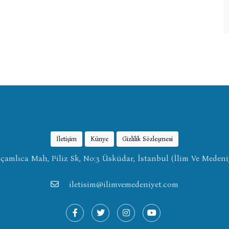
İletişim
Künye
Gizlilik Sözleşmesi
amlıca Mah, Filiz Sk, No:3 Üsküdar, İstanbul (İlim Ve Medeni
iletisim@ilimvemedeniyet.com