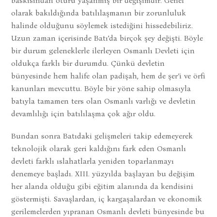
baskısından ötürü yaşanmış bir değişimdir. Genel
olarak bakıldığında batılılaşmanın bir zorunluluk
halinde olduğunu söylemek istediğini hissedebiliriz.
Uzun zaman içerisinde Batı’da birçok şey değişti. Böyle
bir durum geleneklerle ilerleyen Osmanlı Devleti için
oldukça farklı bir durumdu. Çünkü devletin
bünyesinde hem halife olan padişah, hem de şer’i ve örfi
kanunları mevcuttu. Böyle bir yöne sahip olmasıyla
batıyla tamamen ters olan Osmanlı varlığı ve devletin
devamlılığı için batılılaşma çok ağır oldu.
Bundan sonra Batıdaki gelişmeleri takip edemeyerek
teknolojik olarak geri kaldığını fark eden Osmanlı
devleti farklı ıslahatlarla yeniden toparlanmayı
denemeye başladı. XIII. yüzyılda başlayan bu değişim
her alanda olduğu gibi eğitim alanında da kendisini
göstermişti. Savaşlardan, iç kargaşalardan ve ekonomik
gerilemelerden yıpranan Osmanlı devleti bünyesinde bu