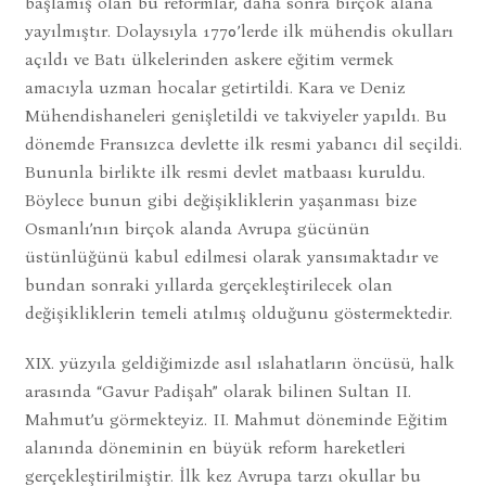
başlamış olan bu reformlar, daha sonra birçok alana
yayılmıştır. Dolaysıyla 1770’lerde ilk mühendis okulları
açıldı ve Batı ülkelerinden askere eğitim vermek
amacıyla uzman hocalar getirtildi. Kara ve Deniz
Mühendishaneleri genişletildi ve takviyeler yapıldı. Bu
dönemde Fransızca devlette ilk resmi yabancı dil seçildi.
Bununla birlikte ilk resmi devlet matbaası kuruldu.
Böylece bunun gibi değişikliklerin yaşanması bize
Osmanlı’nın birçok alanda Avrupa gücünün
üstünlüğünü kabul edilmesi olarak yansımaktadır ve
bundan sonraki yıllarda gerçekleştirilecek olan
değişikliklerin temeli atılmış olduğunu göstermektedir.
XIX. yüzyıla geldiğimizde asıl ıslahatların öncüsü, halk
arasında “Gavur Padişah” olarak bilinen Sultan II.
Mahmut’u görmekteyiz. II. Mahmut döneminde Eğitim
alanında döneminin en büyük reform hareketleri
gerçekleştirilmiştir. İlk kez Avrupa tarzı okullar bu