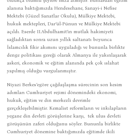
oldukça olumlu şeylere imza atmıştır. Bunlardan eğitim
alanına baktığımızda Hendesehane, Sanayi-i Nefise
Mektebi (Güzel Sanatlar Okulu), Mülkiye Mektebi,
hukuk mektepleri, Dar’ül-Fünun ve Mülkiye Mektebi
açıldı. Eserde II.Abdulhamit’in mutlak hakimiyeti
sağladıktan sonra uzun yıllık saltanatı boyunca
İslamcılık fikir akımını uyguladığı ve bununla birlikte
denge politikası gereği olarak Almanya ile yakınlaşarak
askeri, ekonomik ve eğitim alanında pek çok ıslahat
yapılmış olduğu vurgulanmıştır.
Niyazi Berkes’egöre çağdaşlaşma sürecinin son kesim
adımları Cumhuriyet rejimi dönemindeki ekonomi,
hukuk, eğitim ve din merkezli devrimle
gerçekleşebilmiştir. Kemalist reformların ve inkılapların
yegane din devleti görüşlerine karşı, tek ulus devleti
görüşünün zaferi olduğunu söyler. Bununla birlikte
Cumhuriyet dönemine baktığımızda eğitimde ikili