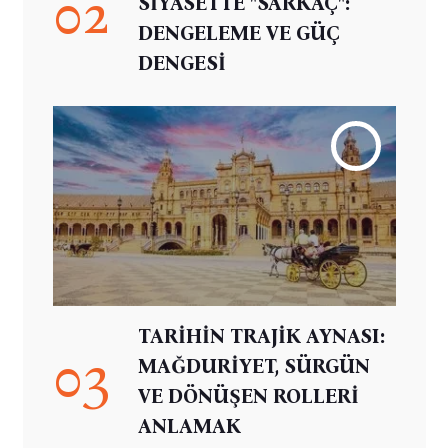
02
SİYASETTE "SARKAÇ":
DENGELEME VE GÜÇ
DENGESİ
TARİHİN TRAJİK AYNASI:
03
MAĞDURİYET, SÜRGÜN
VE DÖNÜŞEN ROLLERİ
ANLAMAK