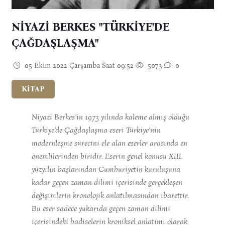
NİYAZİ BERKES "TÜRKİYE'DE
ÇAĞDAŞLAŞMA"
05 Ekim 2022 Çarşamba Saat 09:52
5073
0
KİTAP
Niyazi Berkes’in 1973 yılında kaleme almış olduğu
Türkiye’de Çağdaşlaşma eseri Türkiye’nin
modernleşme sürecini ele alan eserler arasında en
önemlilerinden biridir. Eserin genel konusu XIII.
yüzyılın başlarından Cumhuriyetin kuruluşuna
kadar geçen zaman dilimi içerisinde gerçekleşen
değişimlerin kronolojik anlatılmasından ibarettir.
Bu eser sadece yukarıda geçen zaman dilimi
içerisindeki hadiselerin kroniksel anlatımı olarak