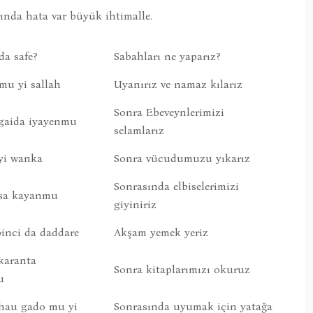
rında hata var büyük ihtimalle.
da safe?
Sabahları ne yaparız?
mu yi sallah
Uyanırız ve namaz kılarız
Sonra Ebeveynlerimizi
gaida iyayenmu
selamlarız
yi wanka
Sonra vücudumuzu yıkarız
Sonrasında elbiselerimizi
sa kayanmu
giyiniriz
inci da daddare
Akşam yemek yeriz
karanta
Sonra kitaplarımızı okuruz
u
hau gado mu yi
Sonrasında uyumak için yatağa