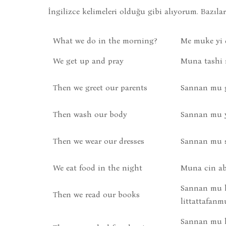
İngilizce kelimeleri olduğu gibi alıyorum. Bazıla
What we do in the morning?
Me muke yi 
We get up and pray
Muna tashi 
Then we greet our parents
Sannan mu 
Then wash our body
Sannan mu 
Then we wear our dresses
Sannan mu 
We eat food in the night
Muna cin ab
Sannan mu 
Then we read our books
littattafanm
Sannan mu 