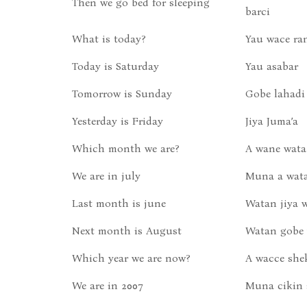
Then we go bed for sleeping
barci
What is today?
Yau wace ra
Today is Saturday
Yau asabar
Tomorrow is Sunday
Gobe lahadi
Yesterday is Friday
Jiya Juma’a
Which month we are?
A wane wat
We are in july
Muna a wat
Last month is june
Watan jiya 
Next month is August
Watan gobe 
Which year we are now?
A wacce she
We are in 2007
Muna cikin 