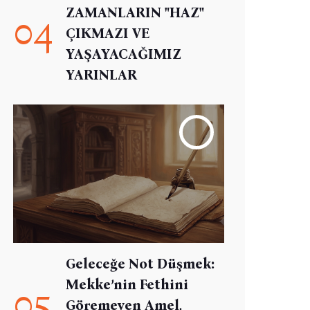
ZAMANLARIN "HAZ"
04
ÇIKMAZI VE
YAŞAYACAĞIMIZ
YARINLAR
Geleceğe Not Düşmek:
Mekke’nin Fethini
05
Göremeyen Amel,