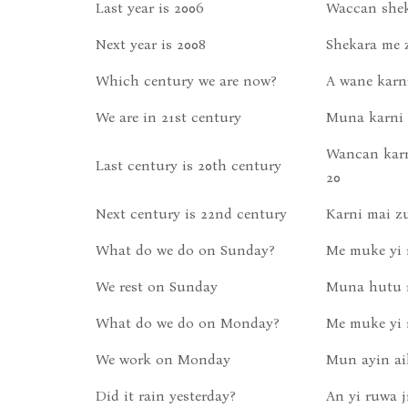
Last year is 2006
Waccan shek
Next year is 2008
Shekara me 
Which century we are now?
A wane karn
We are in 21st century
Muna karni 
Wancan karn
Last century is 20th century
20
Next century is 22nd century
Karni mai z
What do we do on Sunday?
Me muke yi 
We rest on Sunday
Muna hutu n
What do we do on Monday?
Me muke yi r
We work on Monday
Mun ayin aik
Did it rain yesterday?
An yi ruwa j