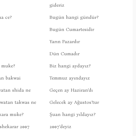
gideriz
na ce?
Bugün hangi gündür?
Bugün Cumartesidir
Yarın Pazardır
Dün Cumadır
a muke?
Biz hangi aydayız?
an bakwai
Temmuz ayındayız
watan shida ne
Geçen ay Haziran’dı
watan takwas ne
Gelecek ay Ağustos’tur
kara muke?
Şuan hangi yıldayız?
shekarar 2007
2007’deyiz