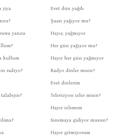
 jiya
Evet dün yağdı
anzu?
Şuan yağıyor mu?
 ruwa yanzu
Hayır, yağmıyor
ullum?
Her gün yağıyor mu?
wa kullum
Hayır her gün yağmıyor
on radiyo?
Radyo dinler misin?
Evet dinlerim
talabijin?
Televizyon izler misin?
Hayır izlemem
ilima?
Sinemaya gidiyor musun?
wa
Hayır gitmiyorum