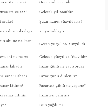
arar ita ce 2006
Geçen yıl 2006 idi
zuwa ita ce 2008
Gelecek yıl 2008’dir.
i muke?
Şuan hangi yüzyıldayız?
na ashirin da daya
21. yüzyıldayız
in shi ne na karni
Geçen yüzyıl 20. Yüzyıl idi
uwa shi ne na 22
Gelecek yüzyıl 22. Yüzyıldır
ranar lahadi?
Pazar günü ne yapıyoruz?
e ranar Lahadi
Pazar günü dinleniriz
anar Litinin?
Pazartesi günü ne yaparız?
i ranar Litinin
Pazartesi çalışırız
iya?
Dün yağdı mı?