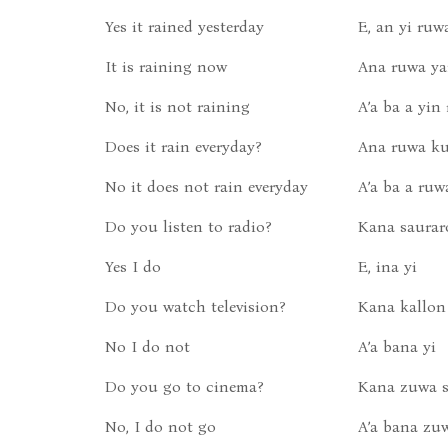
Yes it rained yesterday
E, an yi ruwa
It is raining now
Ana ruwa y
No, it is not raining
A’a ba a yin
Does it rain everyday?
Ana ruwa k
No it does not rain everyday
A’a ba a ru
Do you listen to radio?
Kana saurar
Yes I do
E, ina yi
Do you watch television?
Kana kallon 
No I do not
A’a bana yi
Do you go to cinema?
Kana zuwa s
No, I do not go
A’a bana zu