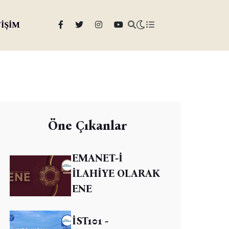
TİŞİM
Öne Çıkanlar
EMANET-İ
İLAHİYE OLARAK
ENE
İST101 -