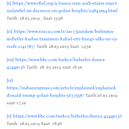
[i]
https://www.rferl.org/a/russia-iran-arab-states-reject-
unlawful-us-decision-on-golan-heights/29843054.html
Tarih: 28.03.2019 , Saat 15:58
[ii]
https://www.sozcu.com.tr/2017/gundem/birlesmis-
milletler-kudus-tasarisini-kabul-etti-hangi-ulke-ne-oy-
verdi-2141787/
Tarih 28.03.2019 Saat: 19:50
[iii]
https://www.bbc.com/turkce/haberler-dunya-
42440136
Tarih: 28. 03.2019 saat 18:30
[iv]
https://indianexpress.com/article/explained/explained-
donald-trump-golan-heights-5637558/
Tarih:26.03.2019
saat 17.20
[v]
https://www.bbc.com/turkce/haberler-dunya-42440136
Tarih: 28.03.2019 Saat: 18:56