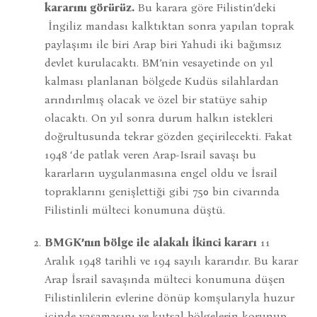
kararını görürüz.
Bu karara göre Filistin’deki
İngiliz mandası kalktıktan sonra yapılan toprak
paylaşımı ile biri Arap biri Yahudi iki bağımsız
devlet kurulacaktı. BM’nin vesayetinde on yıl
kalması planlanan bölgede Kudüs silahlardan
arındırılmış olacak ve özel bir statüye sahip
olacaktı. On yıl sonra durum halkın istekleri
doğrultusunda tekrar gözden geçirilecekti. Fakat
1948 ‘de patlak veren Arap-Israil savaşı bu
kararların uygulanmasına engel oldu ve İsrail
topraklarını genişlettiği gibi 750 bin civarında
Filistinli mülteci konumuna düştü.
BMGK’nın bölge ile alakalı İkinci kararı
11
Aralık 1948 tarihli ve 194 sayılı kararıdır. Bu karar
Arap İsrail savaşında mülteci konumuna düşen
Filistinlilerin evlerine dönüp komşularıyla huzur
içinde yaşamasını ve kutsal bölgelerin korunup