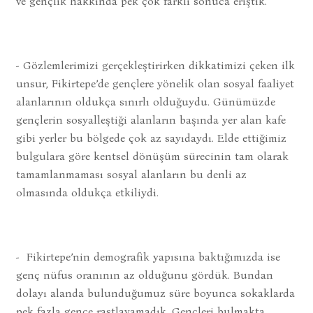
ve gençlik hakkında pek çok farklı sonuca eriştik.
- Gözlemlerimizi gerçekleştirirken dikkatimizi çeken ilk
unsur, Fikirtepe’de gençlere yönelik olan sosyal faaliyet
alanlarının oldukça sınırlı olduğuydu. Günümüzde
gençlerin sosyalleştiği alanların başında yer alan kafe
gibi yerler bu bölgede çok az sayıdaydı. Elde ettiğimiz
bulgulara göre kentsel dönüşüm sürecinin tam olarak
tamamlanmaması sosyal alanların bu denli az
olmasında oldukça etkiliydi.
- Fikirtepe’nin demografik yapısına baktığımızda ise
genç nüfus oranının az olduğunu gördük. Bundan
dolayı alanda bulunduğumuz süre boyunca sokaklarda
pek fazla gence rastlayamadık. Gençleri bulmakta