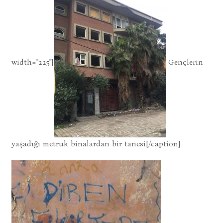
width="225"]
Gençlerin
yaşadığı metruk binalardan bir tanesi[/caption]