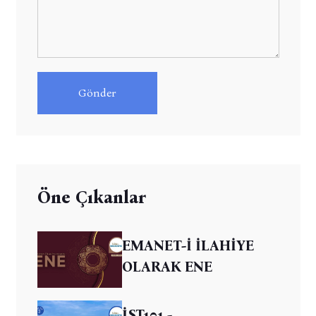
Gönder
Öne Çıkanlar
EMANET-İ İLAHİYE
OLARAK ENE
İST101 -