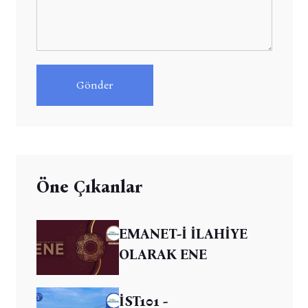
Gönder
Öne Çıkanlar
EMANET-İ İLAHİYE
OLARAK ENE
İST101 -