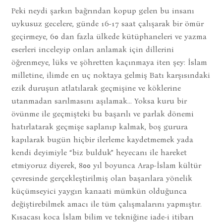
Peki neydi şarkın bağrından kopup gelen bu insanı
uykusuz gecelere, günde 16-17 saat çalışarak bir ömür
geçirmeye, 60 dan fazla ülkede kütüphaneleri ve yazma
eserleri inceleyip onları anlamak için dillerini
öğrenmeye, lüks ve şöhretten kaçınmaya iten şey: İslam
milletine, ilimde en uç noktaya gelmiş Batı karşısındaki
ezik duruşun atlatılarak geçmişine ve köklerine
utanmadan sarılmasını aşılamak… Yoksa kuru bir
övünme ile geçmişteki bu başarılı ve parlak dönemi
hatırlatarak geçmişe saplanıp kalmak, boş gurura
kapılarak bugün hiçbir ilerleme kaydetmemek yada
kendi deyimiyle “biz bulduk” heyecanı ile hareket
etmiyoruz diyerek, 800 yıl boyunca Arap-İslam kültür
çevresinde gerçekleştirilmiş olan başarılara yönelik
küçümseyici yaygın kanaati mümkün olduğunca
değiştirebilmek amacı ile tüm çalışmalarını yapmıştır.
Kısacası koca İslam bilim ve tekniğine iade-i itibarı