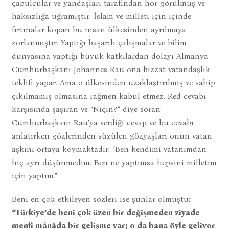
çapulcular ve yandaşları tarafından hor görülmüş ve
haksızlığa uğramıştır. İslam ve milleti için içinde
fırtınalar kopan bu insan ülkesinden ayrılmaya
zorlanmıştır. Yaptığı başarılı çalışmalar ve bilim
dünyasına yaptığı büyük katkılardan dolayı Almanya
Cumhurbaşkanı Johannes Rau ona bizzat vatandaşlık
teklifi yapar. Ama o ülkesinden uzaklaştırılmış ve sahip
çıkılmamış olmasına rağmen kabul etmez. Red cevabı
karşısında şaşıran ve “Niçin?” diye soran
Cumhurbaşkanı Rau’ya verdiği cevap ve bu cevabı
anlatırken gözlerinden süzülen gözyaşları onun vatan
aşkını ortaya koymaktadır: “Ben kendimi vatanımdan
hiç ayrı düşünmedim. Ben ne yaptımsa hepsini milletim
için yaptım.”
Beni en çok etkileyen sözleri ise şunlar olmuştu;
“Türkiye’de beni çok üzen bir değişmeden ziyade
menfi mânâda bir gelişme var; o da bana öyle geliyor