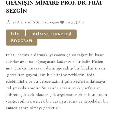
UYANIŞIN MİMARI: PROF. DR. FUAT
SEZGİN
27 Aralık 2016 Salı Saat 09:00
70343
0
İLİM
BİLİM VE TEKNOLOJİ
BİYOGRAFİ
Fuat Sezgin’i anlatmak, yazmaya çalışacağım bu basit
satırlar arasına sığmayacak kadar zor bir işdir. Neden
mi? Çünkü muazzam derinliğe sahip bu fedakar insan
gerçekten gayesi için hislerini ve zevklerini feda
edebilmiştir ve bu derece azimli şahsiyetleri anlatmaya
çalışmakda zordur. Şu asırda insanı zevke, sefaya ve
şöhrete çekecek okadar çok argüman varken bunlardan
vazgeçebilmek gerçek bir dava şuuruna ve gerçekden bir
amaca sahip olmayı gerektirir.