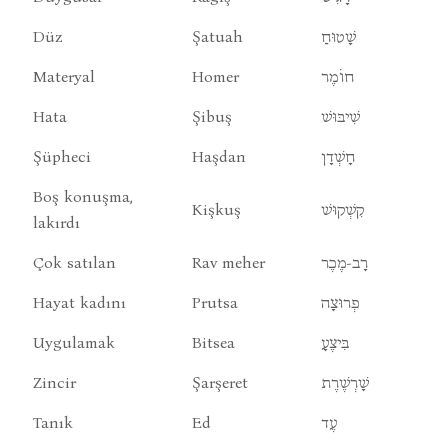
Düz
Şatuah
שָׁטוּחַ
Materyal
Homer
חוֹמֶר
Hata
Şibuş
שִׁיבּוּשׁ
Şüpheci
Haşdan
חָשְׁדָן
Boş konuşma,
Kişkuş
קִשְׁקוּשׁ
lakırdı
Çok satılan
Rav meher
רָב-מֶכֶר
Hayat kadını
Prutsa
פְרוּצָה
Uygulamak
Bitsea
בִּיצֶעָ
Zincir
Şarşeret
שָׁרְשֶׁרֶת
Tanık
Ed
עֶד