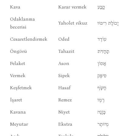
Kava
Karar vermek
קָבָע
Odaklanma
Yaholet rikuz
יָכוֹלֶת רִיכּוּז
becerisi
Cesaretlendirmek
Oded
עוֹדֶד
Öngörü
Tahazit
תָחָזִית
Felaket
Ason
אָסוֹן
Vermek
Sipek
סִיפֶּק
Keşfetmek
Hasaf
חָשָֹף
İşaret
Remez
רֶמֶז
Kavana
Niyet
כָּוָנָה
Meyutar
Ekstra
מְיוּתֶר