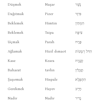
Düşmek
Naşar
נָשָׁר
Dağıtmak
Pizer
פִּיזֶר
Beklemek
Himtin
הִמְתִין
Beklemek
Tsipa
צִיפָּה
Uçmak
Parah
פָּרָח
Ağlamak
Hizil dımaot
הִזִיל דְמָעוֹת
Kase
Keara
קְעָרָה
Baharat
tavlin
תָבְלִין
Şaşırmak
Hispale
הִתְפָּלֶא
Gerekmek
Hayev
חָיֶיב
Nadir
Nadir
נָדִיר