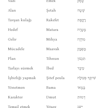
Vadi
Emek
עֶמֶק
Alan
Şetah
שֶׁטָח
Tavşan kulağı
Rakefet
רָקֶפֶת
Hedef
Matara
מָטָרָה
Gelir
Mihya
מִחְיָה
Mücadele
Maavak
מָאָבָק
Plan
Tihnun
תִכְנוּן
Tarlayı sürmek
İbed
עִיבֶּד
İşbirliği yapmak
Şitef peula
שִׁיתֶף פְעוּלָה
Yönetmen
Bama
בָּמָאי
Karakter
Dmut
דְמוּת
Temsil etmek
Yitseg
יִיצֶג