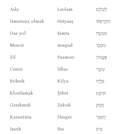
Asla
Leolam
לְעוֹלָם
Umutsuz olmak
Hityaeş
הִתְיָיאֶשׁ
Dar yol
Simta
סִמְטָה
Mescit
misgad
מִסְגָד
Zil
Paamon
פָּעָמוֹן
Cenin
Ubar
עוּבָּר
Böbrek
Kilya
כִּלְיָה
Klonlamak
Şibet
שִׁיבֶּט
Gerekmek
Zakuk
זָקוּק
Karantina
Hesger
הֶסְגֶר
Isırık
Bis
בִּיס