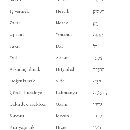
İş vermek
Heesik
הֶעֶסִיק
Zarar
Nezek
נֶזֶק
24 saat
Yımama
יְמָמָה
Fakir
Dal
דָל
Dul
Alman
אָלְמָן
Arkadaş olmak
Hityaded
הִתְיָדֶד
Doğrulamak
Vide
וִידֶא
Çörek, kurabiye
Lahmanya
לָחְמָנְיָיה
Çekirdek, nükleer
Garin
גָרְעִין
Kavran
Mezarcı
קָבְרָן
Kur yapmak
Hizer
חִיזֶר