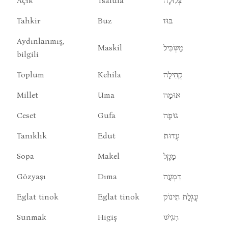
Açık
Tsalula
צְלוּלָה
Tahkir
Buz
בּוּז
Aydınlanmış,
Maskil
מָשְֹכִּיל
bilgili
Toplum
Kehila
קְהִילָה
Millet
Uma
אוּמָה
Ceset
Gufa
גוּפָה
Tanıklık
Edut
עֶדוּת
Sopa
Makel
מָקֶל
Gözyaşı
Dıma
דִמְעָה
Eglat tinok
Eglat tinok
עֶגְלָת תִינוֹק
Sunmak
Higiş
הִגִישׁ