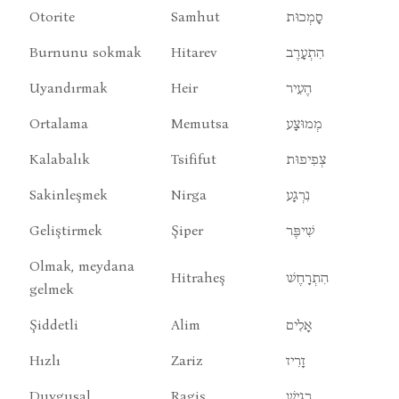
Otorite
Samhut
סָמְכוּת
Burnunu sokmak
Hitarev
הִתְעָרֶב
Uyandırmak
Heir
הֶעִיר
Ortalama
Memutsa
מְמוּצָע
Kalabalık
Tsififut
צְפִיפוּת
Sakinleşmek
Nirga
נִרְגָע
Geliştirmek
Şiper
שִׁיפֶּר
Olmak, meydana
Hitraheş
הִתְרָחֶשׁ
gelmek
Şiddetli
Alim
אָלִים
Hızlı
Zariz
זָרִיז
Duygusal
Ragiş
רָגִישׁ