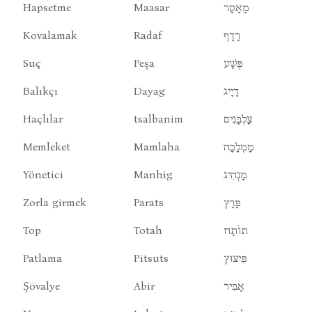
Hapsetme
Maasar
מָאָסָר
Kovalamak
Radaf
רָדָף
Suç
Peşa
פֶּשָׁע
Balıkçı
Dayag
דָיָיג
Haçlılar
tsalbanim
צָלְבָּנִים
Memleket
Mamlaha
מָמְלָכָה
Yönetici
Manhig
מָנְהִיג
Zorla girmek
Parats
פָּרָץ
Top
Totah
תוֹתָח
Patlama
Pitsuts
פִּיצוּץ
Şövalye
Abir
אָבִּיר