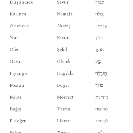
Düşünmek
Savur
סָבוּר
Karınca
Nemala
נְמָלָה
Örümcek
Akaviş
עָכָּבִישׁ
Yön
Kivun
כִּיווּן
Ofen
Şekil
אוֹפֶן
Gava
Ölmek
גָוָע
Piyango
Hagrala
הָגְרָלָה
Mezun
Boger
בּוֹגֶר
Miras
Moreşet
מוֹרֶשֶׁת
Bağış
Truma
תְרוּמָה
E doğru
Likrat
לִקְרָאת
Sakin
Toşav
תוֹשָׁב