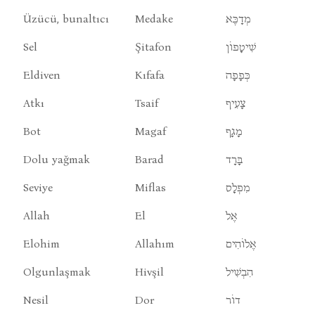
Üzücü, bunaltıcı
Medake
מְדָכֶּא
Sel
Şitafon
שִׁיטָפוֹן
Eldiven
Kıfafa
כְּפָפָה
Atkı
Tsaif
צָעִיף
Bot
Magaf
מָגָף
Dolu yağmak
Barad
בָּרָד
Seviye
Miflas
מִפְלָס
Allah
El
אֶל
Elohim
Allahım
אֶלוֹהִים
Olgunlaşmak
Hivşil
הִבְשִׁיל
Nesil
Dor
דוֹר