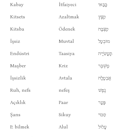
Kabay
İtfaiyeci
כָּבַּאי
Kitsets
Azaltmak
קִצֶץ
Kitsba
Ödenek
קִצְבָּה
İşsiz
Muvtal
מוּבְטָל
Endüstri
Taasiya
תָעָשִֹיָיה
Maşber
Kriz
מָשְׁבֶּר
İşsizlik
Avtala
אָבְטָלָה
Ruh, nefs
nefeş
נֶפֶשׁ
Açıklık
Paar
פָּעָר
Şans
Sikuy
סִכּוּי
E bilmek
Alul
עָלוּל