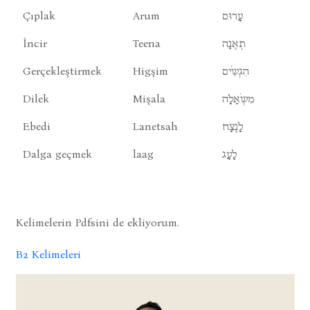
Çıplak
Arum
עָרוּם
İncir
Teena
תְאֶנָה
Gerçekleştirmek
Higşim
הִגְשִֹים
Dilek
Mişala
מִשְֹאָלָה
Ebedi
Lanetsah
לָנֶצָח
Dalga geçmek
laag
לָעָג
Kelimelerin Pdfsini de ekliyorum.
B2 Kelimeleri