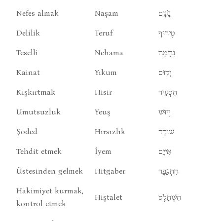
Nefes almak
Naşam
נָשָׁם
Delilik
Teruf
טֶירוּף
Teselli
Nehama
נֶחָמָה
Kainat
Yıkum
יְקוּם
Kışkırtmak
Hisir
הִסְעִיר
Umutsuzluk
Yeuş
יֶיוּשׁ
Şoded
Hırsızlık
שׁוֹדֶד
Tehdit etmek
İyem
אִייֶם
Üstesinden gelmek
Hitgaber
הִתְגָבֶּר
Hakimiyet kurmak,
Hiştalet
הִשְׁתָלֶט
kontrol etmek