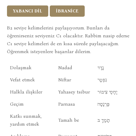
YABANCI DİL
İBRANİCE
B2 seviye kelimelerini paylaşıyorum. Bunları da
öğrenirseniz seviyeniz C1 olacaktır. Rabbim nasip ederse
C1 seviye kelimeleri de en kısa sürede paylaşacağım.
Öğrenmek isteyenlere başarılar dilerim.
Dolaşmak
Nadad
נָדָד
Vefat etmek
Niftar
נִפְטָר
Halkla ilişkiler
Yahasey tsibur
יָחָסֶי צִיבּוּר
Geçim
Parnasa
פָּרְנָסָה
Katkı sunmak,
Tamah be
תָמָךְ בּ
yardım etmek