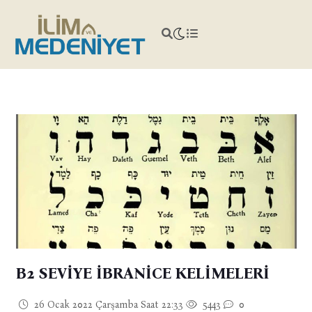
B2 SEVİYE İBRANİCE KELİMELERİ
26 Ocak 2022 Çarşamba Saat 22:33
5443
0