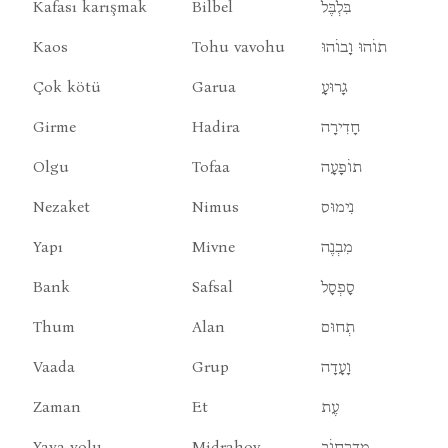
Kafası karışmak
Bilbel
בִּלְבֶּל
Kaos
Tohu vavohu
תוֹהוּ וָבוֹהוּ
Çok kötü
Garua
גָרוּעָ
Girme
Hadira
חָדִירָה
Olgu
Tofaa
תוֹפָעָה
Nezaket
Nimus
נִימוּס
Yapı
Mivne
מִבְנֶה
Bank
Safsal
סָפְסָל
Thum
Alan
תְחוּם
Vaada
Grup
וָעָדָה
Zaman
Et
עֶת
Yaya yolu
Midrahov
מִדְרָחוֹב