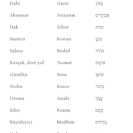
Dahi
Gaon
גָאוֹן
Aksesuar
Avizarim
אָבִיזָרִים
Hak
Zıhut
זְכוּת
Sürücü
Konan
כּוֹנָן
Yalnız
Boded
בּוֹדֶד
Kavşak, dört yol
Tsomet
צוֹמֶת
Gürültü
Soen
סוֹאֶן
Violin
Kinor
כִּינוֹר
Devasa
Anaki
עָנָקִי
Sihir
Kesem
קֶסֶם
Büyüleyici
Madhim
מָדְהִים