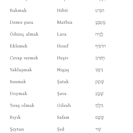
Bakmak
Hibit
הִבִּיט
Demir para
Matbea
מָטְבֶּעַ
Ödünç almak
Lava
לָוָוה
Eklemek
Hosif
הוֹסִיף
Cevap vermek
Heşiv
הֶשִׁיב
Yaklaşmak
Nigaş
נִיגָשׁ
Susmak
Şatak
שָׁתָק
Doymak
Şava
שָׁבָע
Tıraş olmak
Gileah
גִילֶחַ
Bıyık
Safam
שָֹפָם
Şeytan
Şed
שֶׁד