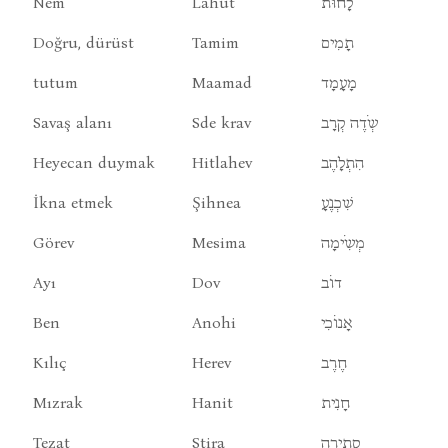
Nem
Lahut
לָחוּת
Doğru, dürüst
Tamim
תָמִים
tutum
Maamad
מָעָמָד
Savaş alanı
Sde krav
שְֹדֶה קְרָב
Heyecan duymak
Hitlahev
הִתְלָהֶב
İkna etmek
Şihnea
שִׁכְנֶעָ
Görev
Mesima
מְשִֹימָה
Ayı
Dov
דוֹב
Ben
Anohi
אָנוֹכִי
Kılıç
Herev
חֶרֶב
Mızrak
Hanit
חָנִית
Tezat
Stira
סְתִירָה