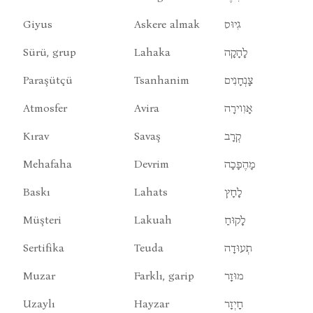
Giyus
Askere almak
גִיוּס
Sürü, grup
Lahaka
לָהָקָה
Paraşütçü
Tsanhanim
צָנְחָנִים
Atmosfer
Avira
אָוִוירָה
Kırav
Savaş
קְרָב
Mehafaha
Devrim
מָהֶפָכָה
Baskı
Lahats
לָחָץ
Müşteri
Lakuah
לָקוּחַ
Sertifika
Teuda
תְעוּדָה
Muzar
Farklı, garip
מוּזָר
Uzaylı
Hayzar
חָיְזָר