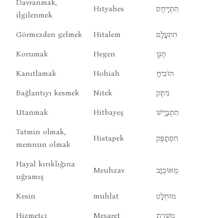
Davranmak,
Hityahes
הִתְיָיחֶס
ilgilenmek
Görmezden gelmek
Hitalem
הִתְעָלֶם
Korumak
Hegen
הֶגֶן
Kanıtlamak
Hohiah
הוֹכִיחָ
Bağlantıyı kesmek
Nitek
נִיתֶק
Utanmak
Hitbayeş
הִתְבָּיֶישׁ
Tatmin olmak,
Histapek
הִסְתָפֶּק
memnun olmak
Hayal kırıklığına
Meuhzav
מְאוּכְזָב
uğramış
Kesin
muhlat
מוּחְלָט
Hizmetçi
Meşaret
מְשָׁרֶת