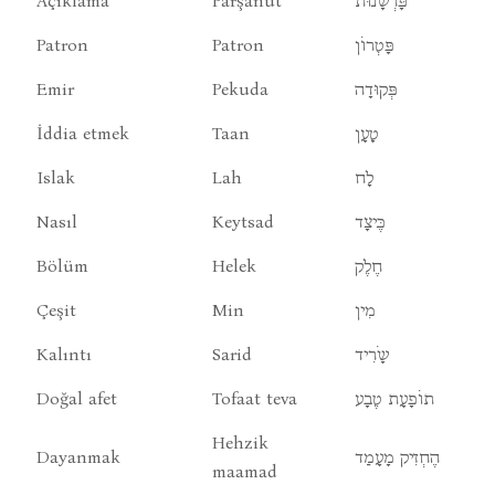
Açıklama
Parşanut
פָּרְשָׁנוּת
Patron
Patron
פָּטְרוֹן
Emir
Pekuda
פְּקוּדָה
İddia etmek
Taan
טָעָן
Islak
Lah
לָח
Nasıl
Keytsad
כֶּיצָד
Bölüm
Helek
חֶלֶק
Çeşit
Min
מִין
Kalıntı
Sarid
שָֹרִיד
Doğal afet
Tofaat teva
תוֹפָעָת טֶבָע
Hehzik
Dayanmak
הֶחְזִיק מָעָמַד
maamad