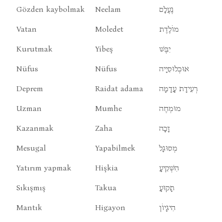
Gözden kaybolmak
Neelam
נֶעֶלָם
Vatan
Moledet
מוֹלֶדֶת
Kurutmak
Yibeş
יִבֶּשׁ
Nüfus
Nüfus
אוּכְלוּסִיָיה
Deprem
Raidat adama
רְעִידָת עָדָמָה
Uzman
Mumhe
מוּמְחֶה
Kazanmak
Zaha
זָכָה
Mesugal
Yapabilmek
מְסוּגָל
Yatırım yapmak
Hişkia
הִשְׁקִיעָ
Sıkışmış
Takua
תָקוּעָ
Mantık
Higayon
הִיגָיוֹן