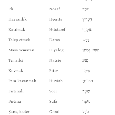
Ek
Nosaf
נוֹסָף
Hayranlık
Heerits
הֶעֶרִיץ
Katılmak
Hitstaref
הִצְטָרֶף
Talep etmek
Daraş
דָרָשׁ
Masa vematan
Diyalog
מָשָֹא וְמָתָן
Temsilci
Natsig
נָצִיג
Kovmak
Piter
פִּיטֶר
Para kazanmak
Hirviah
הִרְוִויחַ
Fırtınalı
Soer
סועֶר
Fırtına
Sufa
סוּפָה
Şans, kader
Goral
גוֹרָל