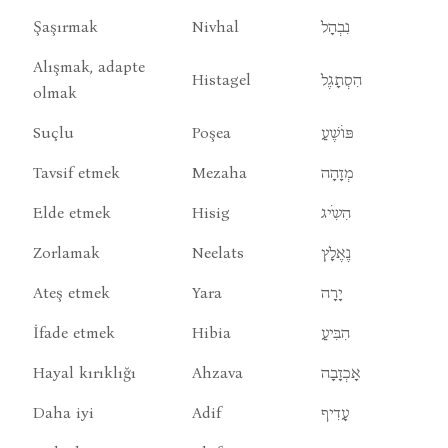
Şaşırmak
Nivhal
נִבְהָל
Alışmak, adapte
Histagel
הִסְתָגֶל
olmak
Suçlu
Poşea
פּוֹשֶׁעַ
Tavsif etmek
Mezaha
מְזָהָה
Elde etmek
Hisig
הִשִֹיג
Zorlamak
Neelats
נֶאֶלָץ
Ateş etmek
Yara
יָרָה
İfade etmek
Hibia
הִבִּיעַ
Hayal kırıklığı
Ahzava
אָכְזָבָה
Daha iyi
Adif
עָדִיף