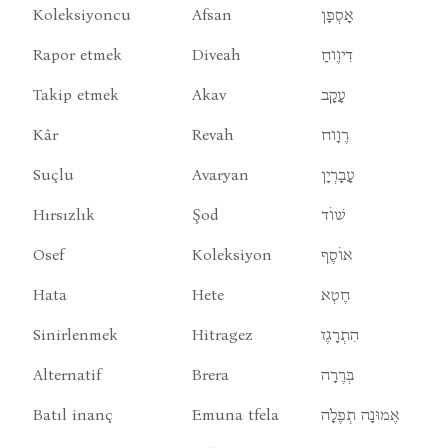
Koleksiyoncu
Afsan
אָסְפָן
Rapor etmek
Diveah
דִיוֶוחַ
Takip etmek
Akav
עָקָב
Kâr
Revah
רֶוָוח
Suçlu
Avaryan
עָבָרְיָן
Hırsızlık
Şod
שׁוֹד
Osef
Koleksiyon
אוֹסֶף
Hata
Hete
חֶטְא
Sinirlenmek
Hitragez
הִתְרָגֶז
Alternatif
Brera
בְּרֶרָה
Batıl inanç
Emuna tfela
אֶמוּנָה תְפֶלָה