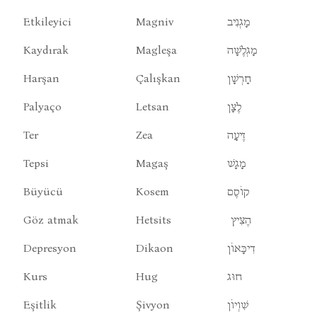
Etkileyici
Magniv
מָגְנִיב
Kaydırak
Magleşa
מָגְלֶשָׁה
Harşan
Çalışkan
חָרְשָׁן
Palyaço
Letsan
לֶצָן
Ter
Zea
זֶיעָה
Tepsi
Magaş
מָגָשׁ
Büyücü
Kosem
קוֹסֶם
Göz atmak
Hetsits
הֶצִיץ
Depresyon
Dikaon
דִיכָּאוֹן
Kurs
Hug
חוּג
Eşitlik
Şivyon
שִׁוְיוֹן