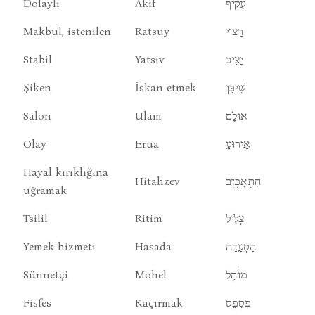
Dolaylı
Akif
עָקִיף
Makbul, istenilen
Ratsuy
רָצוּי
Stabil
Yatsiv
יָצִיב
Şiken
İskan etmek
שִׁיכֶּן
Salon
Ulam
אוּלָם
Olay
Erua
אֶירוּעָ
Hayal kırıklığına
Hitahzev
הִתְאָכְזֶב
uğramak
Tsilil
Ritim
צְלִיל
Yemek hizmeti
Hasada
הָסְעָדָה
Sünnetçi
Mohel
מוֹהֶל
Fisfes
Kaçırmak
פִסְפֶס