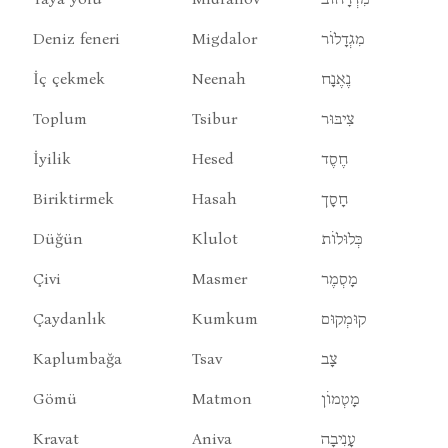
Deniz feneri
Migdalor
מִגְדָלוֹר
İç çekmek
Neenah
נֶאֶנָח
Toplum
Tsibur
צִיבּוּר
İyilik
Hesed
חֶסֶד
Biriktirmek
Hasah
חָסָך
Düğün
Klulot
כְּלוּלוֹת
Çivi
Masmer
מָסְמֶר
Çaydanlık
Kumkum
קוּמְקוּם
Kaplumbağa
Tsav
צָב
Gömü
Matmon
מָטְמוֹן
Kravat
Aniva
עָנִיבָה