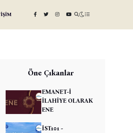
TİŞİM
Öne Çıkanlar
EMANET-İ
İLAHİYE OLARAK
ENE
İST101 -