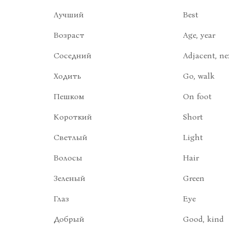
Лучший
Best
Возраст
Age, year
Соседний
Adjacent, ne
Ходить
Go, walk
Пешком
On foot
Короткий
Short
Светлый
Light
Волосы
Hair
Зеленый
Green
Глаз
Eye
Добрый
Good, kind