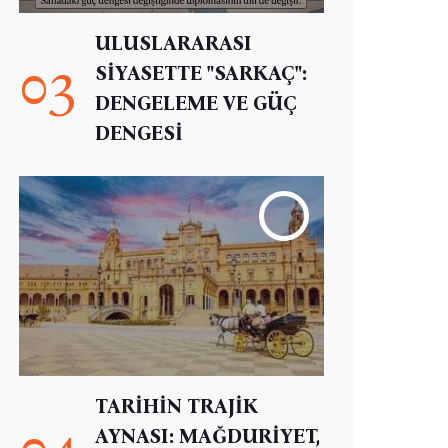
ULUSLARARASI
03
SİYASETTE "SARKAÇ":
DENGELEME VE GÜÇ
DENGESİ
TARİHİN TRAJİK
04
AYNASI: MAĞDURİYET,