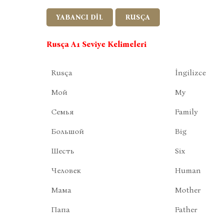
YABANCI DİL
RUSÇA
Rusça A1 Seviye Kelimeleri
Rusça
İngilizce
Мой
My
Семья
Family
Большой
Big
Шесть
Six
Человек
Human
Мама
Mother
Папа
Father