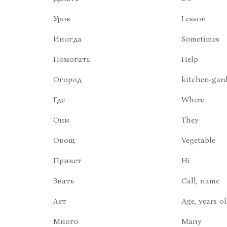
Урок
Lesson
Иногда
Sometimes
Помогать
Help
Огород
kitchen-gar
Где
Where
Они
They
Овощ
Vegetable
Привет
Hi
Звать
Call, name
Лет
Age, years o
Много
Many