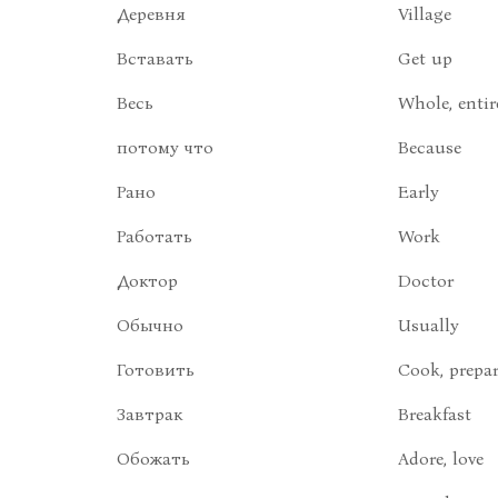
Деревня
Village
Вставать
Get up
Весь
Whole, entir
потому что
Because
Рано
Early
Работать
Work
Доктор
Doctor
Обычно
Usually
Готовить
Cook, prepar
Завтрак
Breakfast
Обожать
Adore, love