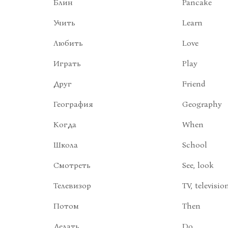
Блин
Pancake
Учить
Learn
Любить
Love
Играть
Play
Друг
Friend
География
Geography
Когда
When
Школа
School
Смотреть
See, look
Телевизор
TV, televisio
Потом
Then
Делать
Do