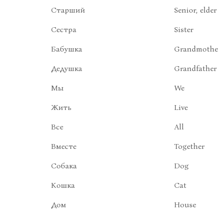
Старший
Senior, elder
Сестра
Sister
Бабушка
Grandmothe
Дедушка
Grandfather
Мы
We
Жить
Live
Все
All
Вместе
Together
Собака
Dog
Кошка
Cat
Дом
House