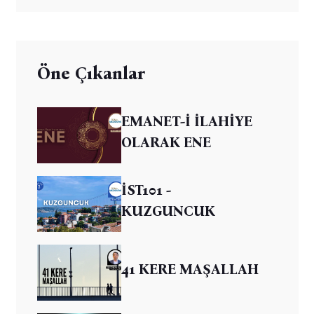
Öne Çıkanlar
EMANET-İ İLAHİYE
OLARAK ENE
İST101 -
KUZGUNCUK
41 KERE MAŞALLAH