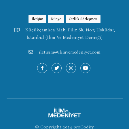
İletişim
Künye
Gizlilik Sözleşmesi
Küçükçamlıca Mah, Filiz Sk, No:3 Üsküdar,
İstanbul (İlim Ve Medeniyet Derneği)
iletisim@ilimvemedeniyet.com
© Copyright 2024
proCodify