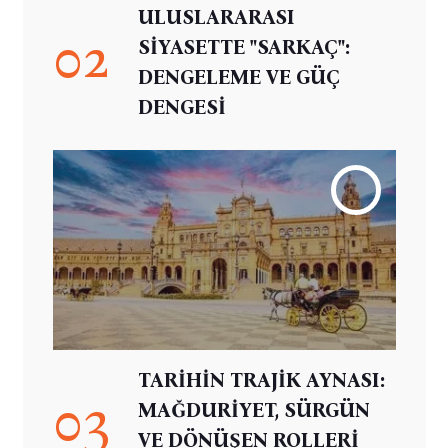
ULUSLARARASI
02
SİYASETTE "SARKAÇ":
DENGELEME VE GÜÇ
DENGESİ
TARİHİN TRAJİK AYNASI:
03
MAĞDURİYET, SÜRGÜN
VE DÖNÜŞEN ROLLERİ